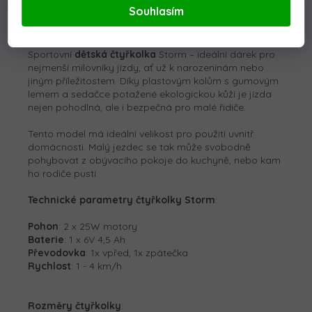
Souhlasím
Detailní popis produktu
Sportovní
dětská čtyřkolka
Storm – ideální dárek pro
nejmenší milovníky jízdy, ať už k narozeninám nebo
jiným příležitostem. Díky plastovým kolům s gumovým
lemem a sedačce potažené ekologickou kůží je jízda
nejen pohodlná, ale i bezpečná pro malé řidiče.
Tento model má ideální velikost pro použití uvnitř
domácnosti. Malý jezdec se tak může svobodně
pohybovat z obývacího pokoje do kuchyně, nebo kam
ho rodiče pustí.
Technické parametry čtyřkolky Storm
:
Pohon
: 2 x 25W motory
Baterie
: 1 x 6V 4,5 Ah
Převodovka
: 1x vpřed, 1x zpátečka
Rychlost
: 1 - 4 km/h
Rozměry čtyřkolky
: