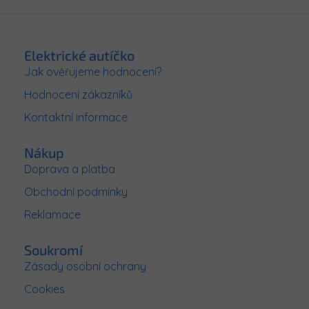
Z
á
p
Elektrické autíčko
a
Jak ověřujeme hodnocení?
t
Hodnocení zákazníků
í
Kontaktní informace
Nákup
Doprava a platba
Obchodní podmínky
Reklamace
Soukromí
Zásady osobní ochrany
Cookies