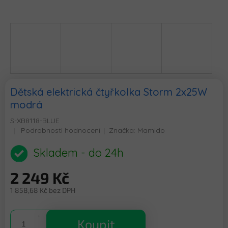
Dětská elektrická čtyřkolka Storm 2x25W
modrá
S-XB8118-BLUE
Průměrné
Podrobnosti hodnocení
Značka:
Mamido
hodnocení
produktu
Skladem - do 24h
je
0,0
2 249 Kč
z
5
1 858,68 Kč bez DPH
hvězdiček.
Měrná
cena:
Koupit