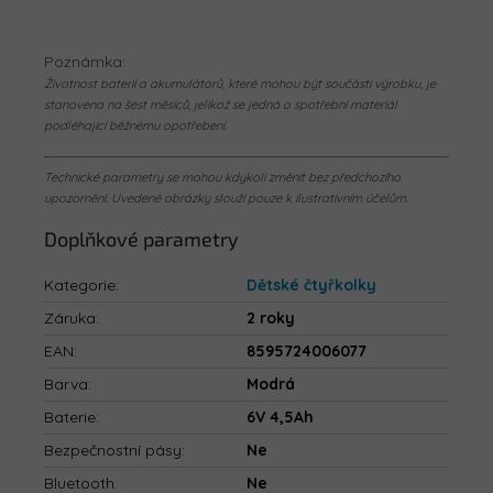
Poznámka:
Životnost baterií a akumulátorů, které mohou být součástí výrobku, je
stanovena na šest měsíců, jelikož se jedná o spotřební materiál
podléhající běžnému opotřebení.
Technické parametry se mohou kdykoli změnit bez předchozího
upozornění. Uvedené obrázky slouží pouze k ilustrativním účelům.
Doplňkové parametry
Kategorie
:
Dětské čtyřkolky
Záruka
:
2 roky
EAN
:
8595724006077
Barva
:
Modrá
Baterie
:
6V 4,5Ah
Bezpečnostní pásy
:
Ne
Bluetooth
:
Ne