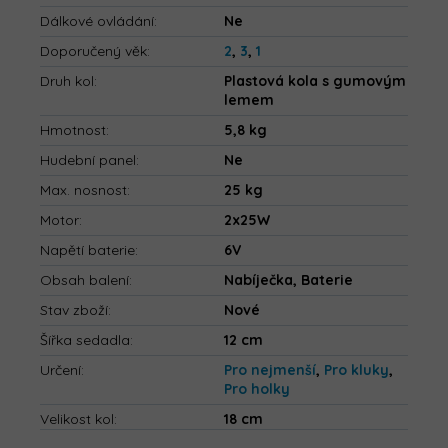
Dálkové ovládání
:
Ne
Doporučený věk
:
2
,
3
,
1
Druh kol
:
Plastová kola s gumovým
lemem
Hmotnost
:
5,8 kg
Hudební panel
:
Ne
Max. nosnost
:
25 kg
Motor
:
2x25W
Napětí baterie
:
6V
Obsah balení
:
Nabíječka, Baterie
Stav zboží
:
Nové
Šířka sedadla
:
12 cm
Určení
:
Pro nejmenší
,
Pro kluky
,
Pro holky
Velikost kol
:
18 cm