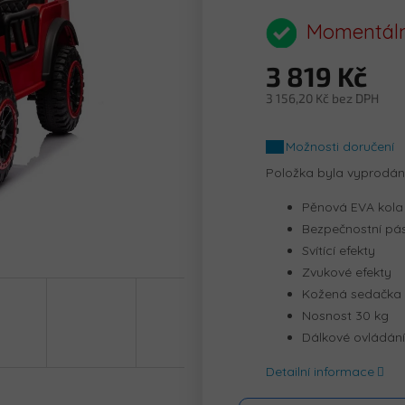
hodnocení
produktu
Momentáln
je
0,0
3 819 Kč
z
5
3 156,20 Kč bez DPH
hvězdiček.
Měrná
cena:
Možnosti doručení
Položka byla vyprodá
Pěnová EVA kola
Bezpečnostní pá
Svítící efekty
Zvukové efekty
Kožená sedačka
Nosnost 30 kg
Dálkové ovládání
Detailní informace