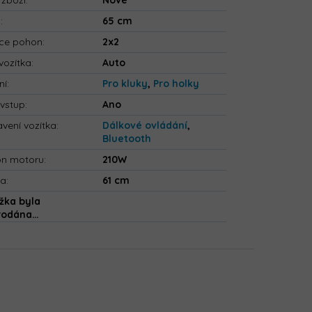
 zboží
:
Nové
a
:
65 cm
ce pohon
:
2x2
vozítka
:
Auto
ní
:
Pro kluky
,
Pro holky
vstup
:
Ano
vení vozítka
:
Dálkové ovládání
,
Bluetooth
on motoru
:
210W
ka
:
61 cm
žka byla
rodána…