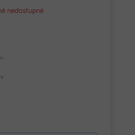
ě nedostupné
na…
sy