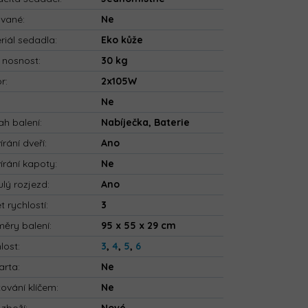
ované
:
Ne
riál sedadla
:
Eko kůže
 nosnost
:
30 kg
or
:
2x105W
:
Ne
h balení
:
Nabíječka, Baterie
írání dveří
:
Ano
írání kapoty
:
Ne
ulý rozjezd
:
Ano
t rychlostí
:
3
ěry balení
:
95 x 55 x 29 cm
lost
:
3
,
4
,
5
,
6
arta
:
Ne
tování klíčem
:
Ne