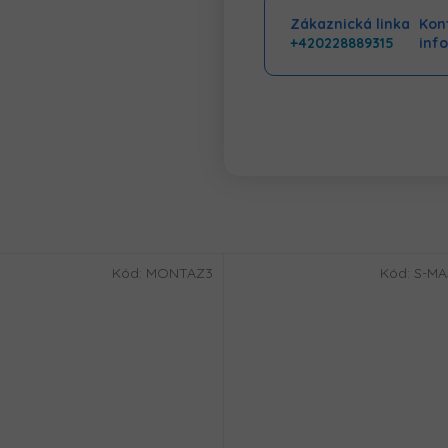
Zákaznická linka
Kont
+420228889315
inf
Kód:
MONTAZ3
Kód:
S-MA