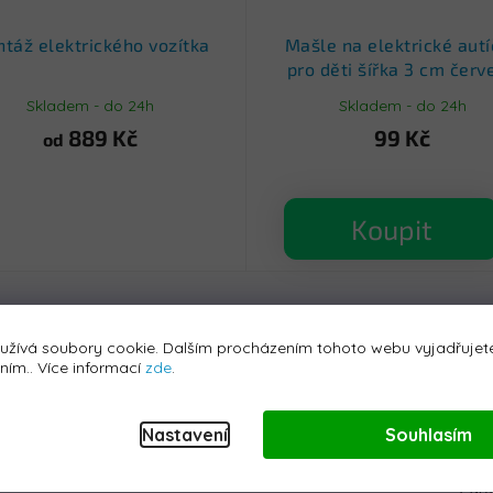
táž elektrického vozítka
Mašle na elektrické aut
pro děti šířka 3 cm červ
Skladem - do 24h
Skladem - do 24h
889 Kč
99 Kč
od
Koupit
iskuze
užívá soubory cookie. Dalším procházením tohoto webu vyjadřujete
áním.. Více informací
zde
.
Dop
Nastavení
Souhlasím
dětské garáži. Autíčko je poháněno baterii s kapacitou
24V
Kate
ízdy dítě určitě zaujme hudební panel s
Bluetooth
a se
Zár