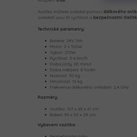
vstupem
USB.
Autíčko můžete ovládat pomocí
dálkového ovlá
ovladači jsou tři rychlosti a
bezpečnostní tlačít
Technické parametry:
Baterie: 24V 7Ah
Motor: 2 x 105W
Výkon: 210W
Rychlost: 3-6 km/h
Doba jízdy: 60 minut
Doba nabíjení: 8 hodin
Nosnost: 30 kg
Hmotnost: 16 kg
Frekvence dálkového ovládání: 2,4 GHz
Rozměry:
Vozítko:
101 x 65 x 61 cm
Balení:
95 x 55 x 29 cm
Vybavení vozítka:
Bezpečnostní pásy