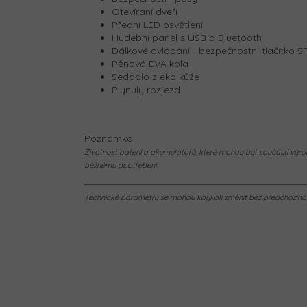
Otevírání dveří
Přední LED osvětlení
Hudební panel s USB a Bluetooth
Dálkové ovládání - bezpečnostní tlačítko 
Pěnová EVA kola
Sedadlo z eko kůže
Plynuly rozjezd
Poznámka:
Životnost baterií a akumulátorů, které mohou být součástí výrob
běžnému opotřebení.
Technické parametry se mohou kdykoli změnit bez předchozího u