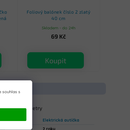
íčko
Foliový balónek číslo 2 zlatý
ená
40 cm
Skladem - do 24h
69 Kč
Koupit
 souhlas s
lňkové parametry
gorie
:
Elektrická autíčka
uka
:
2 roky