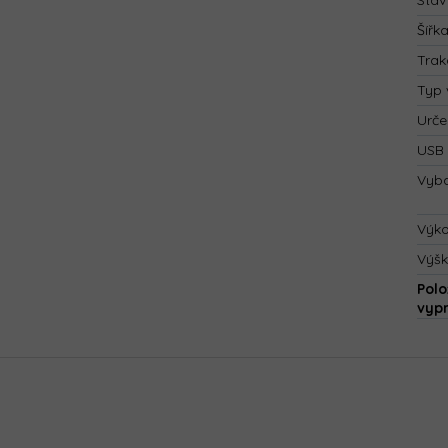
Stav
Šířk
Trak
Typ 
Urče
USB 
Vyba
Výk
Výš
Polo
vyp