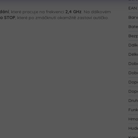
EAN
:
dání
, které pracuje na frekvenci
2,4 GHz
. Na dálkovém
Bar
ko STOP
, které po zmáčknutí okamžitě zastaví autíčko.
Bate
Bezp
Dálk
Délk
Doba
Doba
Dopo
Dopo
Druh
Funk
Hmo
Hude
Kapa