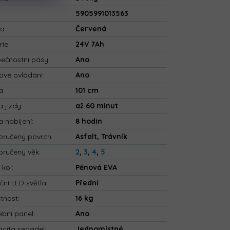
5905991013563
va
:
Červená
rie
:
24V 7Ah
ečnostní pásy
:
Ano
ové ovládání
:
Ano
a
:
101 cm
 jízdy
:
až 60 minut
 nabíjení
:
8 hodin
ručený povrch
:
Asfalt, Trávník
ručený věk
:
2
,
3
,
4
,
5
 kol
:
Pěnová EVA
ční LED světla
:
Přední
tnost
:
16 kg
bní panel
:
Ano
cita sedadel
:
Jednomístné