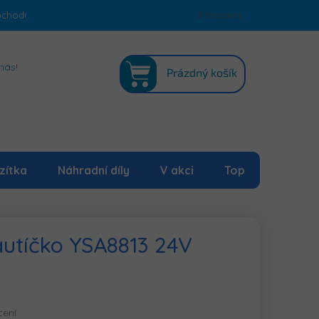
bchodu
Podmínky ochrany osobních údajů
Přihlášení
Mapa serveru
NÁKUPNÍ
nás!
Prázdný košík
KOŠÍK
zítka
Náhradní díly
V akci
Top
 autíčko YSA8813 24V
cení