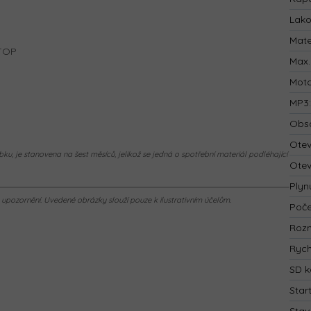
Lak
Mate
STOP
Max.
Mot
MP3
Obsa
Otev
ku, je stanovena na šest měsíců, jelikož se jedná o spotřební materiál podléhající
Otev
Plyn
pozornění. Uvedené obrázky slouží pouze k ilustrativním účelům.
Poče
Rozm
Rych
SD k
Star