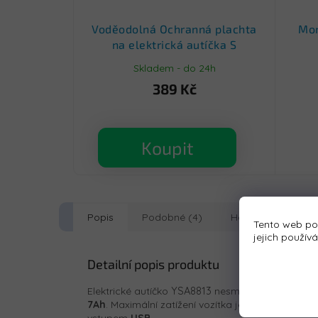
Voděodolná Ochranná plachta
Mon
na elektrická autíčka S
Skladem - do 24h
389 Kč
Koupit
Popis
Podobné (4)
Hodnocení
D
Tento web po
jejich použív
Detailní popis produktu
YSA8813
Elektrické autíčko
nesmí chybět v žádné 
7Ah
. Maximální zatížení vozítka je
30 kg
. Během j