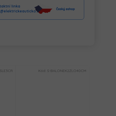
aktní linka
o@elektrickeauticko.cz
SLE3CR
Kód:
S-BALONEK2ZLO40CM