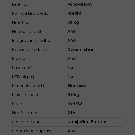
Druh kol
:
Pěnová EVA
Funkční LED světla
:
Přední
Hmotnost
:
32 kg
Hudební panel
:
Ano
Integrovaná hudba
:
Ano
Kapacita sedadel
:
Dvoumístné
Klakson
:
Ano
Lakované
:
Ne
LCD displej
:
Ne
Materiál sedadla
:
Eko kůže
Max. nosnost
:
59 kg
Motor
:
4x45W
Napětí baterie
:
24V
Obsah balení
:
Nabíječka, Baterie
Odpružená náprava
:
Ano