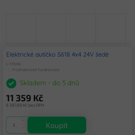
Elektrické autíčko S618 4x4 24V šedé
L-13546
Průměrné
Podrobnosti hodnocení
hodnocení
produktu
Skladem - do 5 dnů
je
0,0
11 359 Kč
z
5
9 387,60 Kč bez DPH
hvězdiček.
Měrná
cena:
Koupit