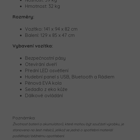
Hmotnost: 32 kg
Rozměry:
Vozítko:
141 x 94 x 82 cm
Balení:
129 x 85 x 47 cm
Vybavení vozítka:
Bezpečnostní pásy
Otevírání dveří
Přední LED osvětlení
Hudební panel s USB, Bluetooth a Rádiem
Pěnová EVA kola
Sedadlo z eko kůže
Dálkové ovládání
Poznámka:
Životnost baterií a akumulátorů, které mohou být součástí výrobku, je
stanovena na šest měsíců, jelikož se jedná o spotřební materiál
podléhající běžnému opotřebení.