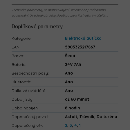
Technické parametry se mohou kdykoli změnit bez předchozího
upozornění. Uvedené obrázky slouží pouze k ilustrativním účelům.
Doplňkové parametry
Kategorie
:
Elektrická autíčka
EAN
:
5905323217867
Barva
:
Šedá
Baterie
:
24V 7Ah
Bezpečnostní pásy
:
Ano
Bluetooth
:
Ano
Dálkové ovládání
:
Ano
Doba jízdy
:
až 60 minut
Doba nabíjení
:
8 hodin
Doporučený povrch
:
Asfalt, Trávník, Do terénu
Doporučený věk
:
2
,
3
,
4
,
1