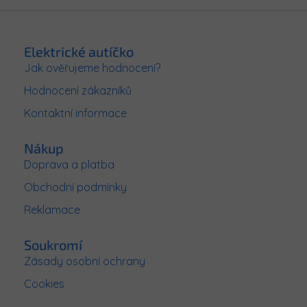
Z
á
p
Elektrické autíčko
a
Jak ověřujeme hodnocení?
t
Hodnocení zákazníků
í
Kontaktní informace
Nákup
Doprava a platba
Obchodní podmínky
Reklamace
Soukromí
Zásady osobní ochrany
Cookies