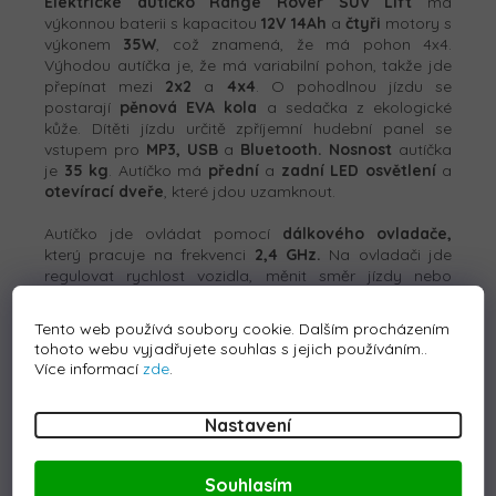
Elektrické autíčko Range Rover SUV Lift
má
výkonnou baterii s kapacitou
12V 14Ah
a
čtyři
motory s
výkonem
35W
, což znamená, že má pohon 4x4.
Výhodou autíčka je, že má variabilní pohon, takže jde
přepínat mezi
2x2
a
4x4
. O pohodlnou jízdu se
postarají
pěnová
EVA kola
a sedačka z ekologické
kůže. Dítěti jízdu určitě zpříjemní hudební panel se
vstupem pro
MP3, USB
a
Bluetooth
. Nosnost
autíčka
je
35 kg
. Autíčko má
přední
a
zadní LED osvětlení
a
otevírací dveře
, které jdou uzamknout.
Autíčko jde ovládat pomocí
dálkového ovladače,
který pracuje na frekvenci
2,4 GHz.
Na ovladači jde
regulovat rychlost vozidla, měnit směr jízdy nebo
použít
bezpečnostní tlačítko Stop
, které ihned zastaví
vozidlo. Vozítko je vybaveno funkcí automatické brzdy,
Tento web používá soubory cookie. Dalším procházením
která se aktivuje po spuštění nohy z plynového pedálu.
tohoto webu vyjadřujete souhlas s jejich používáním..
O bezpečnost se navíc postarají
bezpečnostní pásy.
Více informací
zde
.
Technické parametry:
Nastavení
Motor: 4x35W
Baterie: 12V 14Ah
Souhlasím
Pohon: 2x2/4x4