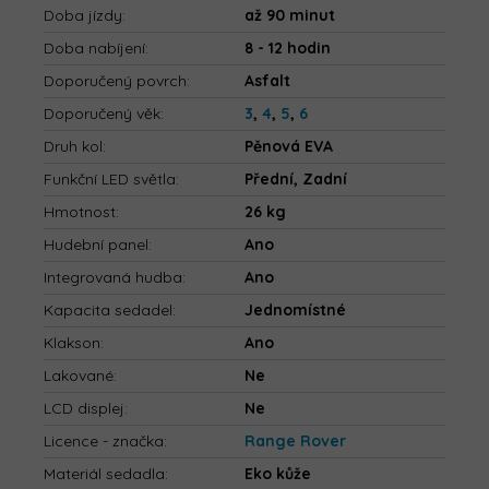
Doba jízdy
:
až 90 minut
Doba nabíjení
:
8 - 12 hodin
Doporučený povrch
:
Asfalt
Doporučený věk
:
3
,
4
,
5
,
6
Druh kol
:
Pěnová EVA
Funkční LED světla
:
Přední, Zadní
Hmotnost
:
26 kg
Hudební panel
:
Ano
Integrovaná hudba
:
Ano
Kapacita sedadel
:
Jednomístné
Klakson
:
Ano
Lakované
:
Ne
LCD displej
:
Ne
Licence - značka
:
Range Rover
Materiál sedadla
:
Eko kůže