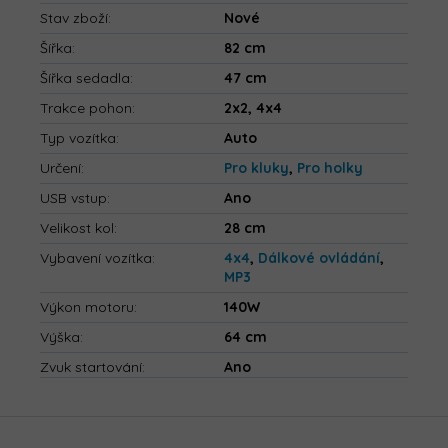
Stav zboží
:
Nové
Šířka
:
82 cm
Šířka sedadla
:
47 cm
Trakce pohon
:
2x2, 4x4
Typ vozítka
:
Auto
Určení
:
Pro kluky
,
Pro holky
USB vstup
:
Ano
Velikost kol
:
28 cm
Vybavení vozítka
:
4x4
,
Dálkové ovládání
,
MP3
Výkon motoru
:
140W
Výška
:
64 cm
Zvuk startování
:
Ano
Z