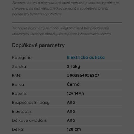
Životnost baterií a akumulátorů, které mohou být součástí výrobku, je
stanovena na šest měsíců, jelikož se jedná o spotřební materiál
podléhající běžnému opotřebení.
Technické parametry se mohou kdykoli změnit bez předchozího
upozornění. Uvedené obrázky slouží pouze k ilustrativním účelům.
Doplňkové parametry
Kategorie
:
Elektrická autíčka
Záruka
:
2 roky
EAN
:
5903864956207
Barva
:
Černá
Baterie
:
12v 14Ah
Bezpečnostní pásy
:
Ano
Bluetooth
:
Ano
Dálkové ovládání
:
Ano
Délka
:
128 cm