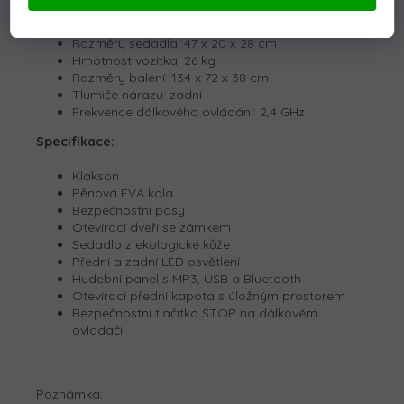
Nosnost: 35 kg
Rozměry vozítka: 128 x 82 x 64 cm
Rozměry sedadla: 47 x 20 x 28 cm
Hmotnost vozítka: 26 kg
Rozměry balení: 134 x 72 x 38 cm
Tlumiče nárazu: zadní
Frekvence dálkového ovládání: 2,4 GHz
Specifikace:
Klakson
Pěnová EVA kola
Bezpečnostní pásy
Otevírací dveří se zámkem
Sedadlo z ekologické kůže
Přední a zadní LED osvětlení
Hudební panel s MP3, USB a Bluetooth
Otevírací přední kapota s úložným prostorem
Bezpečnostní tlačítko STOP na dálkovém
ovladači
Poznámka: