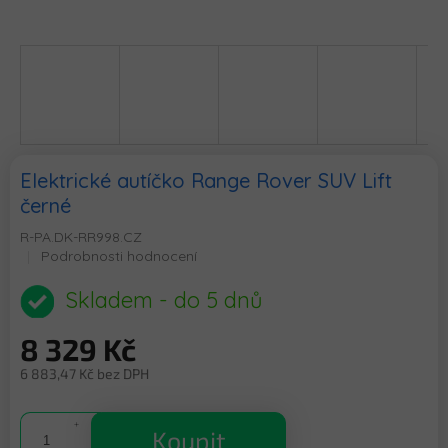
Elektrické autíčko Range Rover SUV Lift
černé
R-PA.DK-RR998.CZ
Průměrné
Podrobnosti hodnocení
hodnocení
produktu
Skladem - do 5 dnů
je
0,0
8 329 Kč
z
5
6 883,47 Kč bez DPH
hvězdiček.
Měrná
cena:
Koupit