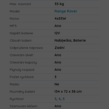
Max. nosnost
:
35 kg
Model
:
Range Rover
Motor
:
4x35W
MP3
:
Ano
Napětí baterie
:
12V
Obsah balení
:
Nabíječka, Baterie
Odpružená náprava
:
Zadní
Otevírání dveří
:
Ano
Otevírání kapoty
:
Ano
Plynulý rozjezd
:
Ano
Počet rychlostí
:
3
Rádio
:
Ne
Rozměry balení
:
134 x 72 x 38 cm
Rychlost
:
3
,
4
,
5
Startování klíčem
:
Ano