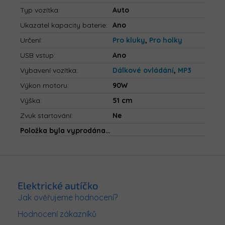
Typ vozítka
:
Auto
Ukazatel kapacity baterie
:
Ano
Určení
:
Pro kluky
,
Pro holky
USB vstup
:
Ano
Vybavení vozítka
:
Dálkové ovládání
,
MP3
Výkon motoru
:
90W
Výška
:
51 cm
Zvuk startování
:
Ne
Položka byla vyprodána…
Z
á
p
Elektrické autíčko
a
Jak ověřujeme hodnocení?
t
Hodnocení zákazníků
í