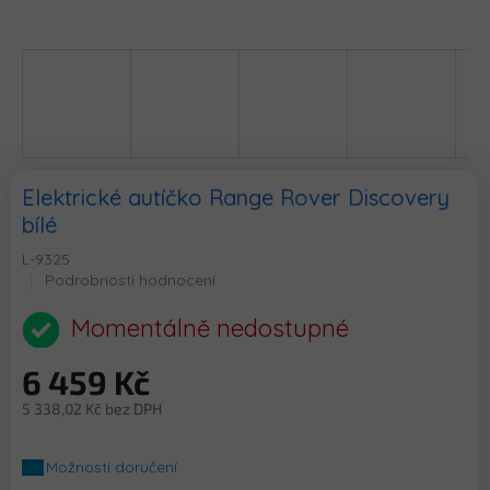
Elektrické autíčko Range Rover Discovery
bílé
L-9325
Průměrné
Podrobnosti hodnocení
hodnocení
produktu
Momentálně nedostupné
je
0,0
6 459 Kč
z
5
5 338,02 Kč bez DPH
hvězdiček.
Měrná
cena:
Možnosti doručení