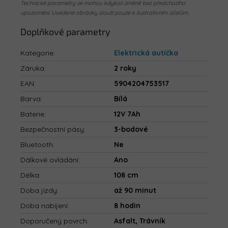
Technické parametry se mohou kdykoli změnit bez předchozího
upozornění. Uvedené obrázky slouží pouze k ilustrativním účelům.
Doplňkové parametry
Kategorie
:
Elektrická autíčka
Záruka
:
2 roky
EAN
:
5904204753517
Barva
:
Bílá
Baterie
:
12V 7Ah
Bezpečnostní pásy
:
3-bodové
Bluetooth
:
Ne
Dálkové ovládání
:
Ano
Délka
:
108 cm
Doba jízdy
:
až 90 minut
Doba nabíjení
:
8 hodin
Doporučený povrch
:
Asfalt, Trávník