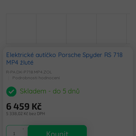
Elektrické autíčko Porsche Spyder RS 718
MP4 žluté
R-PA.DK-P718.MP4.ZOL
Průměrné
Podrobnosti hodnocení
hodnocení
produktu
Skladem - do 5 dnů
je
0,0
6 459 Kč
z
5
5 338,02 Kč bez DPH
hvězdiček.
Měrná
cena:
Koupit