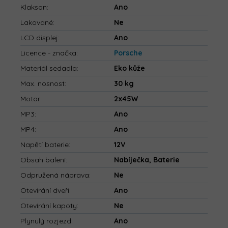
Klakson
:
Ano
Lakované
:
Ne
LCD displej
:
Ano
Licence - značka
:
Porsche
Materiál sedadla
:
Eko kůže
Max. nosnost
:
30 kg
Motor
:
2x45W
MP3
:
Ano
MP4
:
Ano
Napětí baterie
:
12V
Obsah balení
:
Nabíječka, Baterie
Odpružená náprava
:
Ne
Otevírání dveří
:
Ano
Otevírání kapoty
:
Ne
Plynulý rozjezd
:
Ano