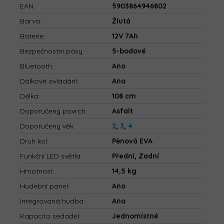
EAN
:
5903864946802
Barva
:
Žlutá
Baterie
:
12V 7Ah
Bezpečnostní pásy
:
5-bodové
Bluetooth
:
Ano
Dálkové ovládání
:
Ano
Délka
:
108 cm
Doporučený povrch
:
Asfalt
Doporučený věk
:
2
,
3
,
4
Druh kol
:
Pěnová EVA
Funkční LED světla
:
Přední, Zadní
Hmotnost
:
14,5 kg
Hudební panel
:
Ano
Integrovaná hudba
:
Ano
Kapacita sedadel
:
Jednomístné