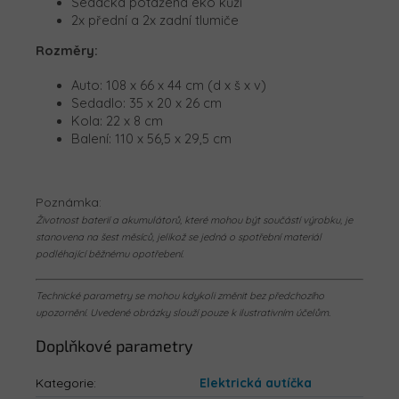
Sedačka potažená eko kůží
2x přední a 2x zadní tlumiče
Rozměry:
Auto: 108 x 66 x 44 cm (d x š x v)
Sedadlo: 35 x 20 x 26 cm
Kola: 22 x 8 cm
Balení:
110 x 56,5 x 29,5 cm
Poznámka:
Životnost baterií a akumulátorů, které mohou být součástí výrobku, je
stanovena na šest měsíců, jelikož se jedná o spotřební materiál
podléhající běžnému opotřebení.
Technické parametry se mohou kdykoli změnit bez předchozího
upozornění. Uvedené obrázky slouží pouze k ilustrativním účelům.
Doplňkové parametry
Kategorie
:
Elektrická autíčka