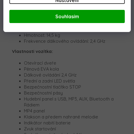
Nastavení
Baterie: 12V 7Ah
Souhlasím
Motor: 2x45W
Výkon: 90W
Nosnost: 30 kg
Hmotnost: 14,5 kg
Frekvence dálkového ovládání: 2,4 GHz
Vlastnosti vozítka:
Otevírací dveře
Pěnová EVA kola
Dálkové ovládání 2,4 GHz
Přední a zadní LED světla
Bezpečnostní tlačítko STOP
Bezpečnostní pásy
Hudební panel s USB, MP3, AUX, Bluetooth a
Rádiem
MP4 panel
Klakson a předem nahrané melodie
Indikátor nabití baterie
Zvuk startování