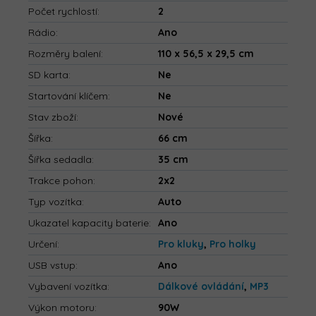
Počet rychlostí
:
2
Rádio
:
Ano
Rozměry balení
:
110 x 56,5 x 29,5 cm
SD karta
:
Ne
Startování klíčem
:
Ne
Stav zboží
:
Nové
Šířka
:
66 cm
Šířka sedadla
:
35 cm
Trakce pohon
:
2x2
Typ vozítka
:
Auto
Ukazatel kapacity baterie
:
Ano
Určení
:
Pro kluky
,
Pro holky
USB vstup
:
Ano
Vybavení vozítka
:
Dálkové ovládání
,
MP3
Výkon motoru
:
90W