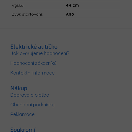
Výška
:
44 cm
Zvuk startování
:
Ano
Z
á
p
Elektrické autíčko
a
Jak ověřujeme hodnocení?
t
Hodnocení zákazníků
í
Kontaktní informace
Nákup
Doprava a platba
Obchodní podmínky
Reklamace
Soukromí