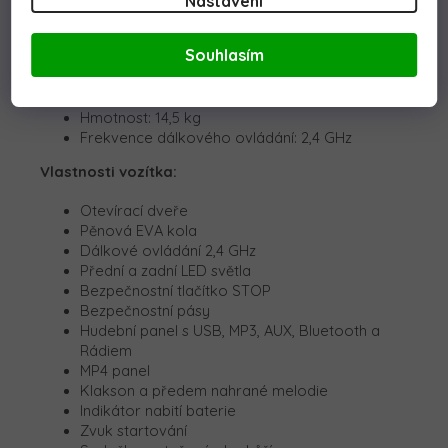
Nastavení
Baterie: 12V 7Ah
Souhlasím
Motor: 2x45W
Výkon: 90W
Nosnost: 30 kg
Hmotnost: 14,5 kg
Frekvence dálkového ovládání: 2,4 GHz
Vlastnosti vozítka:
Otevírací dveře
Pěnová EVA kola
Dálkové ovládání 2,4 GHz
Přední a zadní LED světla
Bezpečnostní tlačítko STOP
Bezpečnostní pásy
Hudební panel s USB, MP3, AUX, Bluetooth a
Rádiem
MP4 panel
Klakson a předem nahrané melodie
Indikátor nabití baterie
Zvuk startování