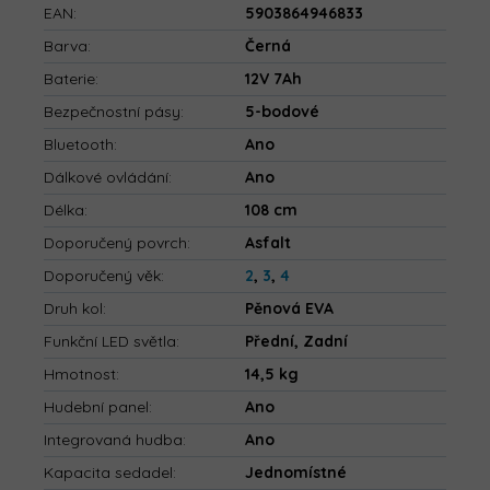
EAN
:
5903864946833
Barva
:
Černá
Baterie
:
12V 7Ah
Bezpečnostní pásy
:
5-bodové
Bluetooth
:
Ano
Dálkové ovládání
:
Ano
Délka
:
108 cm
Doporučený povrch
:
Asfalt
Doporučený věk
:
2
,
3
,
4
Druh kol
:
Pěnová EVA
Funkční LED světla
:
Přední, Zadní
Hmotnost
:
14,5 kg
Hudební panel
:
Ano
Integrovaná hudba
:
Ano
Kapacita sedadel
:
Jednomístné