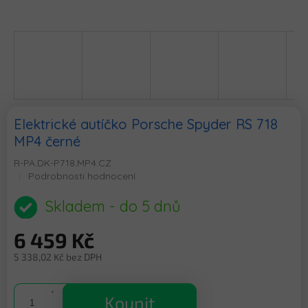
Elektrické autíčko Porsche Spyder RS 718
MP4 černé
R-PA.DK-P718.MP4.CZ
Průměrné
Podrobnosti hodnocení
hodnocení
produktu
Skladem - do 5 dnů
je
0,0
6 459 Kč
z
5
5 338,02 Kč bez DPH
hvězdiček.
Měrná
cena:
Koupit