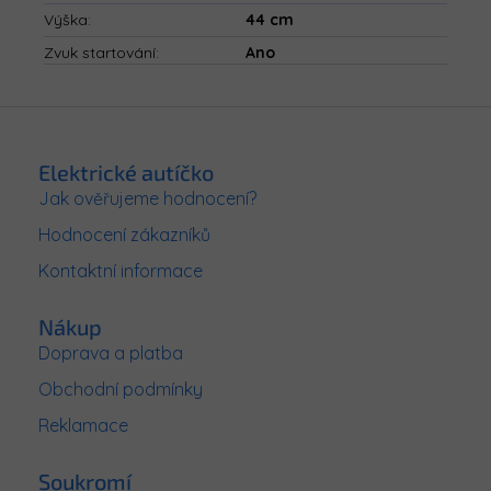
Výška
:
44 cm
Zvuk startování
:
Ano
Z
á
p
Elektrické autíčko
a
Jak ověřujeme hodnocení?
t
Hodnocení zákazníků
í
Kontaktní informace
Nákup
Doprava a platba
Obchodní podmínky
Reklamace
Soukromí