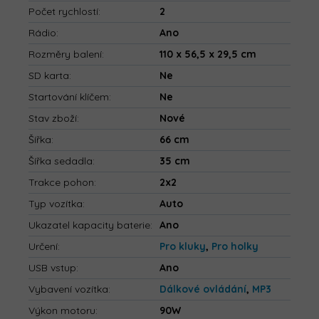
Počet rychlostí
:
2
Rádio
:
Ano
Rozměry balení
:
110 x 56,5 x 29,5 cm
SD karta
:
Ne
Startování klíčem
:
Ne
Stav zboží
:
Nové
Šířka
:
66 cm
Šířka sedadla
:
35 cm
Trakce pohon
:
2x2
Typ vozítka
:
Auto
Ukazatel kapacity baterie
:
Ano
Určení
:
Pro kluky
,
Pro holky
USB vstup
:
Ano
Vybavení vozítka
:
Dálkové ovládání
,
MP3
Výkon motoru
:
90W