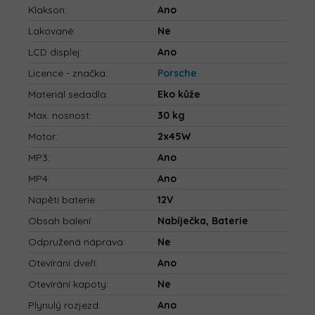
Klakson
:
Ano
Lakované
:
Ne
LCD displej
:
Ano
Licence - značka
:
Porsche
Materiál sedadla
:
Eko kůže
Max. nosnost
:
30 kg
Motor
:
2x45W
MP3
:
Ano
MP4
:
Ano
Napětí baterie
:
12V
Obsah balení
:
Nabíječka, Baterie
Odpružená náprava
:
Ne
Otevírání dveří
:
Ano
Otevírání kapoty
:
Ne
Plynulý rozjezd
:
Ano