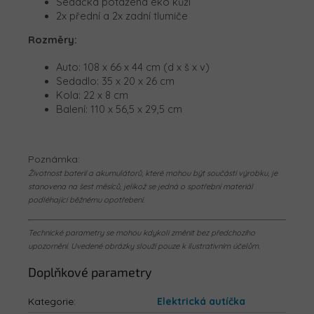
Sedačka potažená eko kůží
2x přední a 2x zadní tlumiče
Rozměry:
Auto: 108 x 66 x 44 cm (d x š x v)
Sedadlo: 35 x 20 x 26 cm
Kola: 22 x 8 cm
Balení:
110 x 56,5 x 29,5 cm
Poznámka:
Životnost baterií a akumulátorů, které mohou být součástí výrobku, je
stanovena na šest měsíců, jelikož se jedná o spotřební materiál
podléhající běžnému opotřebení.
Technické parametry se mohou kdykoli změnit bez předchozího
upozornění. Uvedené obrázky slouží pouze k ilustrativním účelům.
Doplňkové parametry
Kategorie
:
Elektrická autíčka