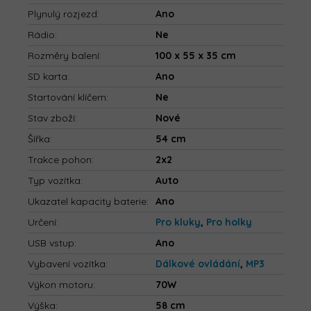
Plynulý rozjezd
:
Ano
Rádio
:
Ne
Rozměry balení
:
100 x 55 x 35 cm
SD karta
:
Ano
Startování klíčem
:
Ne
Stav zboží
:
Nové
Šířka
:
54 cm
Trakce pohon
:
2x2
Typ vozítka
:
Auto
Ukazatel kapacity baterie
:
Ano
Určení
:
Pro kluky
,
Pro holky
USB vstup
:
Ano
Vybavení vozítka
:
Dálkové ovládání
,
MP3
Výkon motoru
:
70W
Výška
:
58 cm