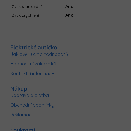
Zvuk startování
:
Ano
Zvuk zrychlení
:
Ano
Z
á
p
Elektrické autíčko
a
Jak ověřujeme hodnocení?
t
Hodnocení zákazníků
í
Kontaktní informace
Nákup
Doprava a platba
Obchodní podmínky
Reklamace
Soukromí