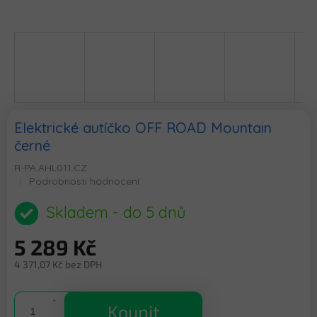
Elektrické autíčko OFF ROAD Mountain
černé
R-PA.AHL011.CZ
Průměrné
Podrobnosti hodnocení
hodnocení
produktu
Skladem - do 5 dnů
je
0,0
5 289 Kč
z
5
4 371,07 Kč bez DPH
hvězdiček.
Měrná
cena:
Koupit