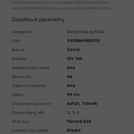
Technické parametry se mohou kdykoli změnit bez předchozího
upozornění. Uvedené obrázky slouží pouze k ilustrativním účelům.
Doplňkové parametry
Kategorie
:
Elektrická autíčka
EAN
:
5903864983555
Barva
:
Černá
Baterie
:
12V 7Ah
Bezpečnostní pásy
:
Ano
Bluetooth
:
Ne
Dálkové ovládání
:
Ano
Délka
:
94 cm
Doporučený povrch
:
Asfalt, Trávník
Doporučený věk
:
2
,
3
,
4
Druh kol
:
Pěnová EVA
Funkční LED světla
:
Přední