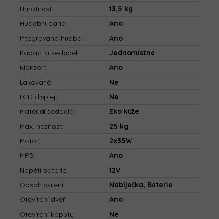
Hmotnost
:
13,5 kg
Hudební panel
:
Ano
Integrovaná hudba
:
Ano
Kapacita sedadel
:
Jednomístné
Klakson
:
Ano
Lakované
:
Ne
LCD displej
:
Ne
Materiál sedadla
:
Eko kůže
Max. nosnost
:
25 kg
Motor
:
2x35W
MP3
:
Ano
Napětí baterie
:
12V
Obsah balení
:
Nabíječka, Baterie
Otevírání dveří
:
Ano
Otevírání kapoty
:
Ne