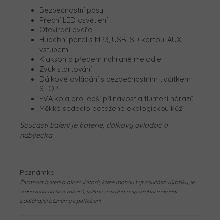
Bezpečnostní pásy
Přední LED osvětlení
Otevírací dveře
Hudební panel s MP3, USB, SD kartou, AUX
vstupem
Klakson a předem nahrané melodie
Zvuk startování
Dálkové ovládání s bezpečnostním tlačítkem
STOP
EVA kola pro lepší přilnavost a tlumení nárazů
Měkké sedadlo potažené ekologickou kůží
Součástí balení je baterie, dálkový ovladač a
nabíječka.
Poznámka:
Životnost baterií a akumulátorů, které mohou být součástí výrobku, je
stanovena na šest měsíců, jelikož se jedná o spotřební materiál
podléhající běžnému opotřebení.