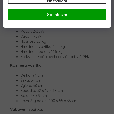
Nastavení
sedačkou z ekologické kůže s bezpečnostními
pásy
, což zajišťuje bezpečnou a komfortní jízdu.
Souhlasím
Technické parametry:
Baterie: 12V 7Ah
Motor: 2x35W
Výkon: 70W
Nosnost: 25 kg
Hmotnost vozítka: 13,5 kg
Hmotnost balení: 16,5 kg
Frekvence dálkového ovládání: 2,4 GHz
Rozměry vozítka:
Délka: 94 cm
Šířka: 54 cm
Výška: 58 cm
Sedadlo: 32 x 19 x 38 cm
Kola: 27 x 9 cm
Rozměry balení: 100 x 55 x 35 cm
Vybavení vozítka: