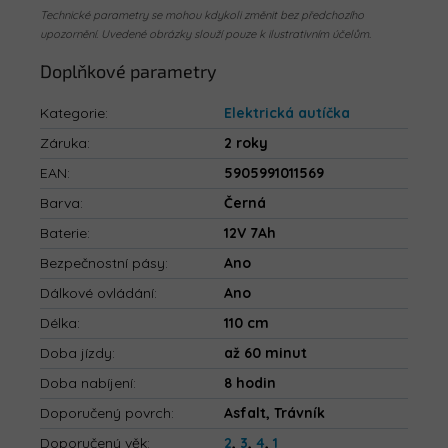
Technické parametry se mohou kdykoli změnit bez předchozího
upozornění. Uvedené obrázky slouží pouze k ilustrativním účelům.
Doplňkové parametry
Kategorie
:
Elektrická autíčka
Záruka
:
2 roky
EAN
:
5905991011569
Barva
:
Černá
Baterie
:
12V 7Ah
Bezpečnostní pásy
:
Ano
Dálkové ovládání
:
Ano
Délka
:
110 cm
Doba jízdy
:
až 60 minut
Doba nabíjení
:
8 hodin
Doporučený povrch
:
Asfalt, Trávník
Doporučený věk
:
2
,
3
,
4
,
1