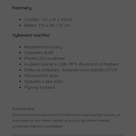
Rozměry:
Vozítko:
110 x 61 x 45cm
Balení:
115 x 58 x 31 cm
Vybavení vozítka:
Bezpečnostní pásy
Otevírání dveří
Přední LED osvětlení
Hudební panel s USB, MP3, Bluetooth a Rádiem
Dálkové ovládání - bezpečnostní tlačítko STOP
Pěnová EVA kola
Sedadlo z eko kůže
Plynuly rozjezd
Poznámka:
Životnost baterií a akumulátorů, které mohou být součástí výrobku, je
stanovena na šest měsíců, jelikož se jedná o spotřební materiál
podléhající běžnému opotřebení.