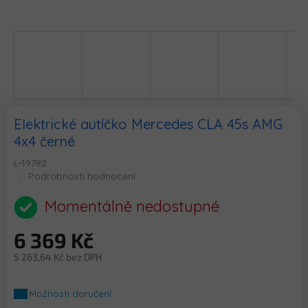
Elektrické autíčko Mercedes CLA 45s AMG
4x4 černé
L-19782
Průměrné
Podrobnosti hodnocení
hodnocení
produktu
Momentálně nedostupné
je
0,0
6 369 Kč
z
5
5 263,64 Kč bez DPH
hvězdiček.
Měrná
cena:
Možnosti doručení