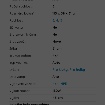
Počet rychlostí
:
3
Rozměry balení
:
115 x 58 x 31 cm
Rychlost
:
3
,
4
,
5
SD karta
:
Ne
Startování klíčem
:
Ne
Stav zboží
:
Nové
Šířka
:
61 cm
Trakce pohon
:
4x4
Typ vozítka
:
Auto
Určení
:
Pro kluky
,
Pro holky
USB vstup
:
Ano
Vybavení vozítka
:
4x4
,
MP3
Výkon motoru
:
180W
Výška
:
45 cm
Položka byla vyprodána…