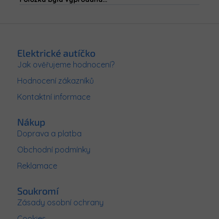
Z
á
p
Elektrické autíčko
a
Jak ověřujeme hodnocení?
t
Hodnocení zákazníků
í
Kontaktní informace
Nákup
Doprava a platba
Obchodní podmínky
Reklamace
Soukromí
Zásady osobní ochrany
Cookies