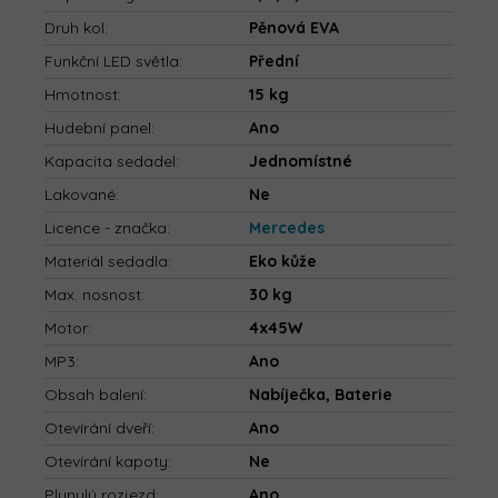
Druh kol
:
Pěnová EVA
Funkční LED světla
:
Přední
Hmotnost
:
15 kg
Hudební panel
:
Ano
Kapacita sedadel
:
Jednomístné
Lakované
:
Ne
Licence - značka
:
Mercedes
Materiál sedadla
:
Eko kůže
Max. nosnost
:
30 kg
Motor
:
4x45W
MP3
:
Ano
Obsah balení
:
Nabíječka, Baterie
Otevírání dveří
:
Ano
Otevírání kapoty
:
Ne
Plynulý rozjezd
:
Ano