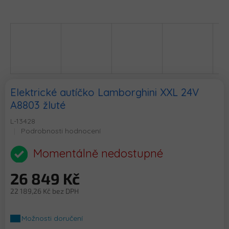
Elektrické autíčko Lamborghini XXL 24V
A8803 žluté
L-13428
Průměrné
Podrobnosti hodnocení
hodnocení
produktu
Momentálně nedostupné
je
0,0
26 849 Kč
z
5
22 189,26 Kč bez DPH
hvězdiček.
Měrná
cena:
Možnosti doručení