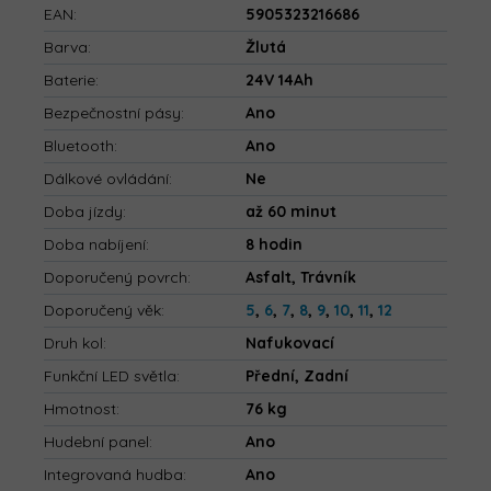
EAN
:
5905323216686
Barva
:
Žlutá
Baterie
:
24V 14Ah
Bezpečnostní pásy
:
Ano
Bluetooth
:
Ano
Dálkové ovládání
:
Ne
Doba jízdy
:
až 60 minut
Doba nabíjení
:
8 hodin
Doporučený povrch
:
Asfalt, Trávník
Doporučený věk
:
5
,
6
,
7
,
8
,
9
,
10
,
11
,
12
Druh kol
:
Nafukovací
Funkční LED světla
:
Přední, Zadní
Hmotnost
:
76 kg
Hudební panel
:
Ano
Integrovaná hudba
:
Ano