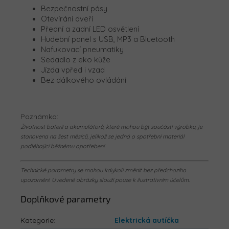
Bezpečnostní pásy
Otevírání dveří
Přední a zadní LED osvětlení
Hudební panel s USB, MP3 a Bluetooth
Nafukovací pneumatiky
Sedadlo z eko kůže
Jízda vpřed i vzad
Bez dálkového ovládání
Poznámka:
Životnost baterií a akumulátorů, které mohou být součástí výrobku, je
stanovena na šest měsíců, jelikož se jedná o spotřební materiál
podléhající běžnému opotřebení.
Technické parametry se mohou kdykoli změnit bez předchozího
upozornění. Uvedené obrázky slouží pouze k ilustrativním účelům.
Doplňkové parametry
Kategorie
:
Elektrická autíčka