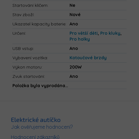
Startování klíčem
:
Ne
Stav zboží
:
Nové
Ukazatel kapacity baterie
:
Ano
Určení
:
Pro větší děti
,
Pro kluky
,
Pro holky
USB vstup
:
Ano
Vybavení vozítka
:
Kotoučové brzdy
Výkon motoru
:
200W
Zvuk startování
:
Ano
Položka byla vyprodána…
Z
á
p
Elektrické autíčko
a
Jak ověřujeme hodnocení?
t
Hodnocení zákazníků
í