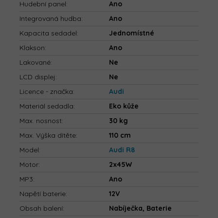
Hudební panel
:
Ano
Integrovaná hudba
:
Ano
Kapacita sedadel
:
Jednomístné
Klakson
:
Ano
Lakované
:
Ne
LCD displej
:
Ne
Licence - značka
:
Audi
Materiál sedadla
:
Eko kůže
Max. nosnost
:
30 kg
Max. Výška dítěte
:
110 cm
Model
:
Audi R8
Motor
:
2x45W
MP3
:
Ano
Napětí baterie
:
12V
Obsah balení
:
Nabíječka, Baterie