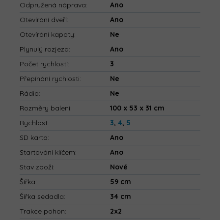
Odpružená náprava
:
Ano
Otevírání dveří
:
Ano
Otevírání kapoty
:
Ne
Plynulý rozjezd
:
Ano
Počet rychlostí
:
3
Přepínání rychlosti
:
Ne
Rádio
:
Ne
Rozměry balení
:
100 x 53 x 31 cm
Rychlost
:
3
,
4
,
5
SD karta
:
Ano
Startování klíčem
:
Ano
Stav zboží
:
Nové
Šířka
:
59 cm
Šířka sedadla
:
34 cm
Trakce pohon
:
2x2