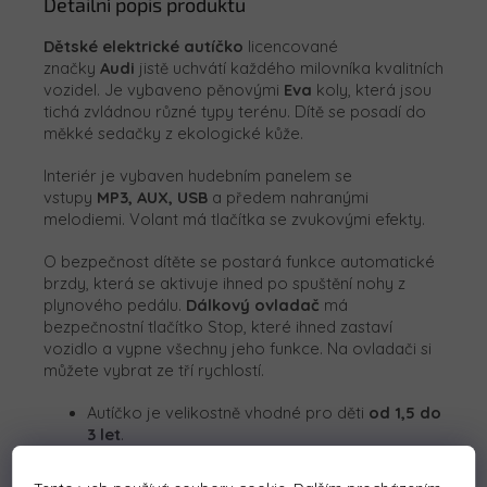
Detailní popis produktu
Dětské elektrické autíčko
licencované
značky
Audi
jistě uchvátí každého milovníka kvalitních
vozidel. Je vybaveno pěnovými
Eva
koly, která jsou
tichá zvládnou různé typy terénu. Dítě se posadí do
měkké sedačky z ekologické kůže.
Interiér je vybaven hudebním panelem se
vstupy
MP3, AUX, USB
a předem nahranými
melodiemi. Volant má tlačítka se zvukovými efekty.
O bezpečnost dítěte se postará funkce automatické
brzdy, která se aktivuje ihned po spuštění nohy z
plynového pedálu.
Dálkový ovladač
má
bezpečnostní tlačítko Stop, které ihned zastaví
vozidlo a vypne všechny jeho funkce. Na ovladači si
můžete vybrat ze tří rychlostí.
Autíčko je velikostně vhodné pro děti
od 1,5 do
3 let
.
Balení obsahuje baterii i nabíječku.