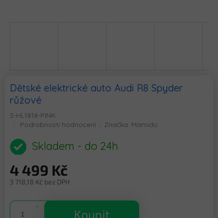
Dětské elektrické auto Audi R8 Spyder
růžové
S-HL1818-PINK
Průměrné
Podrobnosti hodnocení
Značka:
Mamido
hodnocení
produktu
Skladem - do 24h
je
0,0
4 499 Kč
z
5
3 718,18 Kč bez DPH
hvězdiček.
Měrná
cena:
Koupit