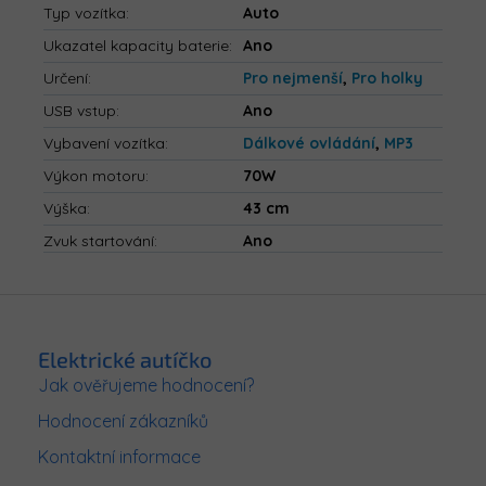
Typ vozítka
:
Auto
Ukazatel kapacity baterie
:
Ano
Určení
:
Pro nejmenší
,
Pro holky
USB vstup
:
Ano
Vybavení vozítka
:
Dálkové ovládání
,
MP3
Výkon motoru
:
70W
Výška
:
43 cm
Zvuk startování
:
Ano
Z
á
p
Elektrické autíčko
a
Jak ověřujeme hodnocení?
t
Hodnocení zákazníků
í
Kontaktní informace