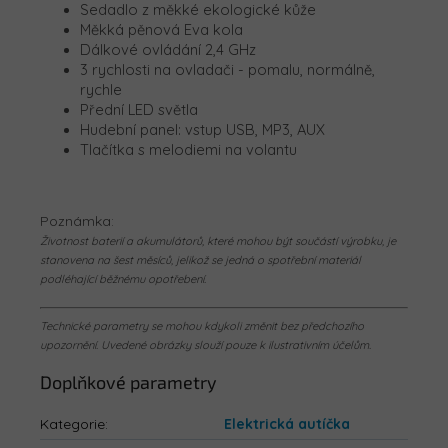
Sedadlo z měkké ekologické kůže
Měkká pěnová Eva kola
Dálkové ovládání 2,4 GHz
3 rychlosti na ovladači - pomalu, normálně,
rychle
Přední LED světla
Hudební panel: vstup USB, MP3, AUX
Tlačítka s melodiemi na volantu
Poznámka:
Životnost baterií a akumulátorů, které mohou být součástí výrobku, je
stanovena na šest měsíců, jelikož se jedná o spotřební materiál
podléhající běžnému opotřebení.
Technické parametry se mohou kdykoli změnit bez předchozího
upozornění. Uvedené obrázky slouží pouze k ilustrativním účelům.
Doplňkové parametry
Kategorie
:
Elektrická autíčka