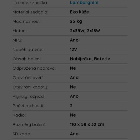
Licence - značka
:
Lamborghini
Materiál sedadla
:
Eko kůže
Max. nosnost
:
25 kg
Motor
:
2x35W, 2x18W
MP3
:
Ano
Napětí baterie
:
12V
Obsah balení
:
Nabíječka, Baterie
Odpružená náprava
:
Ne
Otevírání dveří
:
Ano
Otevírání kapoty
:
Ne
Plynulý rozjezd
:
Ano
Počet rychlostí
:
2
Rádio
:
Ne
Rozměry balení
:
110 x 58 x 32 cm
SD karta
:
Ano