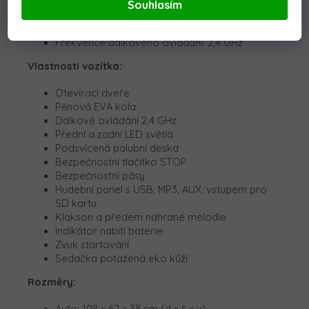
Výkon: 106W
Souhlasím
Nosnost: 25 kg
Hmotnost: 13,5 kg
Frekvence dálkového ovládání: 2,4 GHz
Vlastnosti vozítka:
Otevírací dveře
Pěnová EVA kola
Dálkové ovládání 2,4 GHz
Přední a zadní LED světla
Podsvícená palubní deska
Bezpečnostní tlačítko STOP
Bezpečnostní pásy
Hudební panel s USB, MP3, AUX, vstupem pro
SD kartu
Klakson a předem nahrané melodie
Indikátor nabití baterie
Zvuk startování
Sedačka potažená eko kůží
Rozměry:
Auto: 108 x 62 x 38 cm (d x š x v)