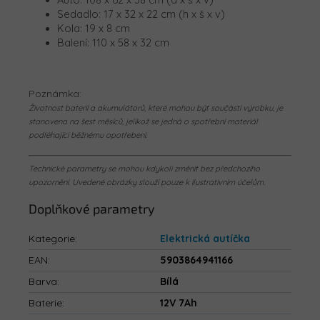
Sedadlo: 17 x 32 x 22 cm (h x š x v)
Kola: 19 x 8 cm
Balení:
110 x 58 x 32 cm
Poznámka:
Životnost baterií a akumulátorů, které mohou být součástí výrobku, je
stanovena na šest měsíců, jelikož se jedná o spotřební materiál
podléhající běžnému opotřebení.
Technické parametry se mohou kdykoli změnit bez předchozího
upozornění. Uvedené obrázky slouží pouze k ilustrativním účelům.
Doplňkové parametry
Kategorie
:
Elektrická autíčka
EAN
:
5903864941166
Barva
:
Bílá
Baterie
:
12V 7Ah