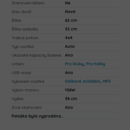
Startování klíčem
:
Ne
Stav zboží
:
Nové
Šířka
:
62 cm
Šířka sedadla
:
32 cm
Trakce pohon
:
4x4
Typ vozítka
:
Auto
Ukazatel kapacity baterie
:
Ano
Určení
:
Pro kluky
,
Pro holky
USB vstup
:
Ano
Vybavení vozítka
:
Dálkové ovládání
,
MP3
Výkon motoru
:
106W
Výška
:
38 cm
Zvuk startování
:
Ano
Položka byla vyprodána…