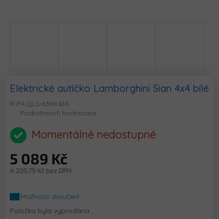
Elektrické autíčko Lamborghini Sian 4x4 bílé
R-PA.QLS-6388.BIA
Průměrné
Podrobnosti hodnocení
hodnocení
produktu
Momentálně nedostupné
je
0,0
5 089 Kč
z
5
4 205,79 Kč bez DPH
hvězdiček.
Měrná
cena:
Možnosti doručení
Položka byla vyprodána…