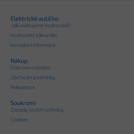
Z
á
p
Elektrické autíčko
a
Jak ověřujeme hodnocení?
t
Hodnocení zákazníků
í
Kontaktní informace
Nákup
Doprava a platba
Obchodní podmínky
Reklamace
Soukromí
Zásady osobní ochrany
Cookies