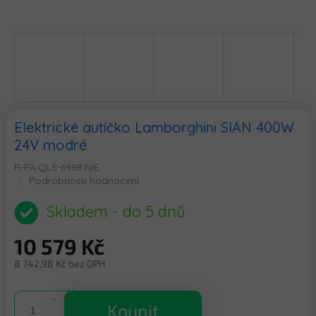
Elektrické autíčko Lamborghini SIAN 400W
24V modré
R-PA.QLS-6988.NIE
Průměrné
Podrobnosti hodnocení
hodnocení
produktu
Skladem - do 5 dnů
je
0,0
10 579 Kč
z
5
8 742,98 Kč bez DPH
hvězdiček.
Měrná
cena:
Koupit