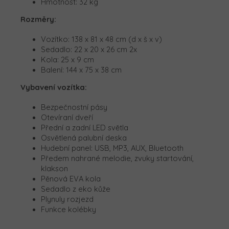
Hmotnost: 32 kg
Rozměry:
Vozítko:
138 x 81 x 48 cm (d x š x v)
Sedadlo:
22 x 20 x 26 cm 2x
Kola: 25 x 9 cm
Balení:
144 x 75 x 38 cm
Vybavení vozítka:
Bezpečnostní pásy
Otevíraní dveří
Přední a zadní LED světla
Osvětlená palubní deska
Hudební panel: USB, MP3, AUX, Bluetooth
Předem nahrané melodie, zvuky startování,
klakson
Pěnová EVA kola
Sedadlo z eko kůže
Plynuly rozjezd
Funkce kolébky