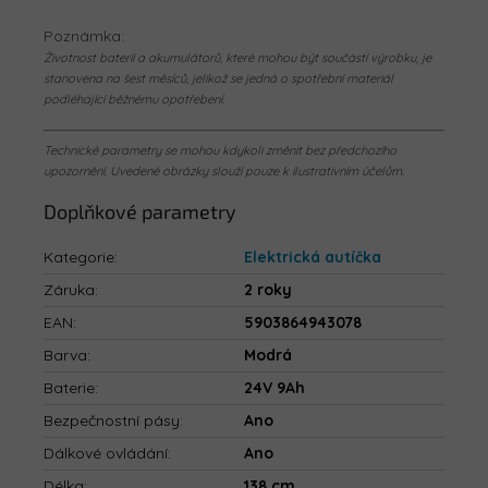
Poznámka:
Životnost baterií a akumulátorů, které mohou být součástí výrobku, je
stanovena na šest měsíců, jelikož se jedná o spotřební materiál
podléhající běžnému opotřebení.
Technické parametry se mohou kdykoli změnit bez předchozího
upozornění. Uvedené obrázky slouží pouze k ilustrativním účelům.
Doplňkové parametry
Kategorie
:
Elektrická autíčka
Záruka
:
2 roky
EAN
:
5903864943078
Barva
:
Modrá
Baterie
:
24V 9Ah
Bezpečnostní pásy
:
Ano
Dálkové ovládání
:
Ano
Délka
:
138 cm