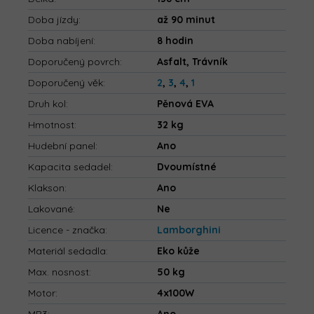
Doba jízdy
:
až 90 minut
Doba nabíjení
:
8 hodin
Doporučený povrch
:
Asfalt, Trávník
Doporučený věk
:
2
,
3
,
4
,
1
Druh kol
:
Pěnová EVA
Hmotnost
:
32 kg
Hudební panel
:
Ano
Kapacita sedadel
:
Dvoumístné
Klakson
:
Ano
Lakované
:
Ne
Licence - značka
:
Lamborghini
Materiál sedadla
:
Eko kůže
Max. nosnost
:
50 kg
Motor
:
4x100W