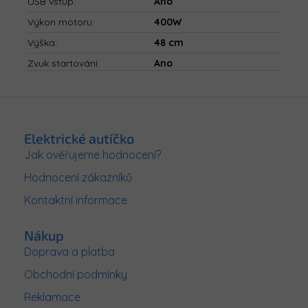
USB vstup
:
Ano
Výkon motoru
:
400W
Výška
:
48 cm
Zvuk startování
:
Ano
Z
á
p
Elektrické autíčko
a
Jak ověřujeme hodnocení?
t
Hodnocení zákazníků
í
Kontaktní informace
Nákup
Doprava a platba
Obchodní podmínky
Reklamace