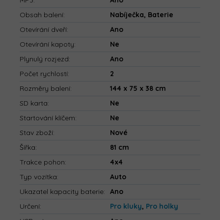
MP3
:
Ano
Obsah balení
:
Nabíječka, Baterie
Otevírání dveří
:
Ano
Otevírání kapoty
:
Ne
Plynulý rozjezd
:
Ano
Počet rychlostí
:
2
Rozměry balení
:
144 x 75 x 38 cm
SD karta
:
Ne
Startování klíčem
:
Ne
Stav zboží
:
Nové
Šířka
:
81 cm
Trakce pohon
:
4x4
Typ vozítka
:
Auto
Ukazatel kapacity baterie
:
Ano
Určení
:
Pro kluky
,
Pro holky