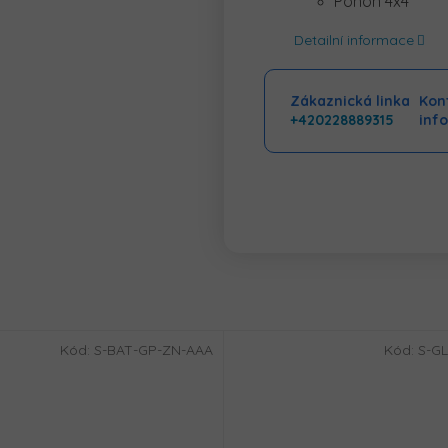
Pohon 4x4
Detailní informace
Zákaznická linka
Kont
+420228889315
inf
Kód:
S-BAT-GP-ZN-AAA
Kód:
S-GL