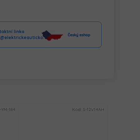
aktní linka
o@elektrickeauticko.cz
-YM-184
Kód:
S-12V14AH