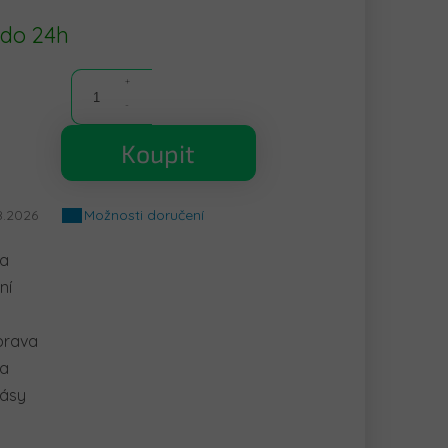
 do 24h
Koupit
8.2026
Možnosti doručení
la
ní
prava
ka
pásy