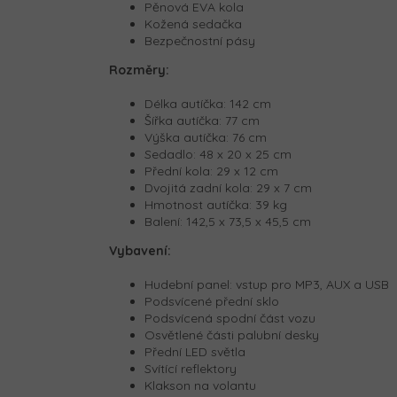
Pěnová EVA kola
Kožená sedačka
Bezpečnostní pásy
Rozměry:
Délka autíčka: 142 cm
Šířka autíčka: 77 cm
Výška autíčka: 76 cm
Sedadlo: 48 x 20 x 25 cm
Přední kola: 29 x 12 cm
Dvojitá zadní kola: 29 x 7 cm
Hmotnost autíčka: 39 kg
Balení: 142,5 x 73,5 x 45,5 cm
Vybavení:
Hudební panel: vstup pro MP3, AUX a USB
Podsvícené přední sklo
Podsvícená spodní část vozu
Osvětlené části palubní desky
Přední LED světla
Svítící reflektory
Klakson na volantu