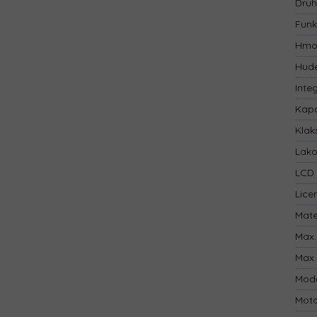
Druh
Funk
Hmo
Hude
Inte
Kapa
Klak
Lak
LCD 
Lice
Mate
Max.
Max.
Mod
Mot