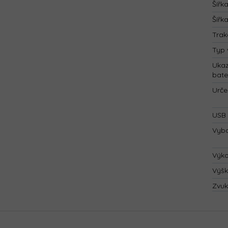
Šířk
Šířk
Trak
Typ 
Ukaz
bate
Urče
USB 
Vyba
Výk
Výš
Zvuk