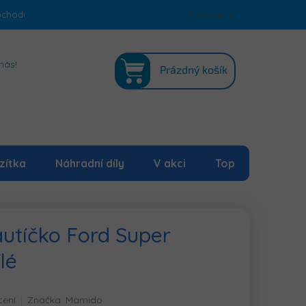
bchodu
Podmínky ochrany osobních údajů
Přihlášení
Mapa serveru
NÁKUPNÍ
nás!
Prázdný košík
KOŠÍK
zítka
Náhradní díly
V akci
Top
autíčko Ford Super
lé
cení
Značka:
Mamido