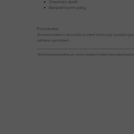
Otevírání dveří
Bezpečnostní pásy
Poznámka:
Životnost baterií a akumulátorů, které mohou být součástí výrob
běžnému opotřebení.
Technické parametry se mohou kdykoli změnit bez předchozího u