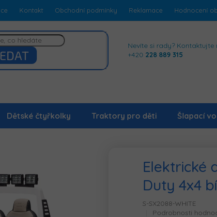
dce
Kontakt
Obchodní podmínky
Reklamace
Hodnocení o
Nevíte si rady? Kontaktujte 
EDAT
+420
228 889 315
Dětské čtyřkolky
Traktory pro děti
Šlapací vo
Elektrické 
Duty 4x4 bí
S-SX2088-WHITE
Průměrné
Podrobnosti hodno