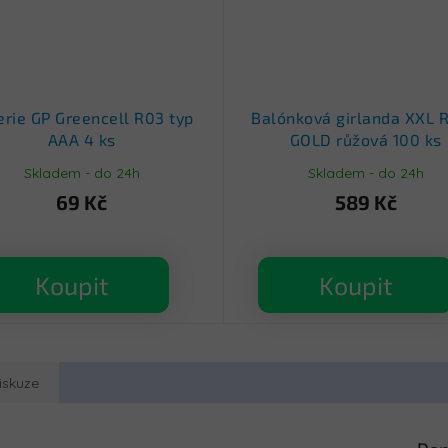
erie GP Greencell R03 typ
Balónková girlanda XXL 
AAA 4 ks
GOLD růžová 100 ks
Skladem - do 24h
Skladem - do 24h
69 Kč
589 Kč
Koupit
Koupit
iskuze