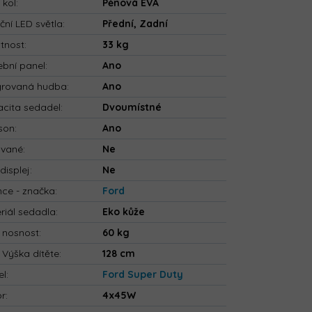
 kol
:
Pěnová EVA
ční LED světla
:
Přední, Zadní
tnost
:
33 kg
bní panel
:
Ano
grovaná hudba
:
Ano
cita sedadel
:
Dvoumístné
son
:
Ano
ované
:
Ne
displej
:
Ne
nce - značka
:
Ford
riál sedadla
:
Eko kůže
 nosnost
:
60 kg
 Výška dítěte
:
128 cm
el
:
Ford Super Duty
or
:
4x45W