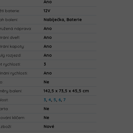
:
Ano
tí baterie
:
12V
h balení
:
Nabíječka, Baterie
ružená náprava
:
Ano
írání dveří
:
Ano
írání kapoty
:
Ano
ulý rozjezd
:
Ano
t rychlostí
:
3
ínání rychlosti
:
Ano
io
:
Ne
ěry balení
:
142,5 x 73,5 x 45,5 cm
lost
:
3
,
4
,
5
,
6
,
7
arta
:
Ne
tování klíčem
:
Ne
 zboží
:
Nové