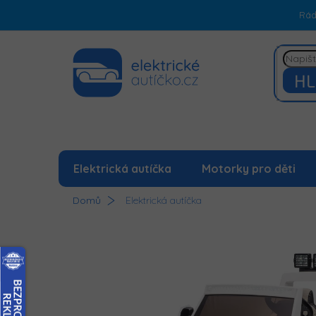
Přejít
Rá
na
obsah
HL
Elektrická autíčka
Motorky pro děti
Domů
Elektrická autíčka