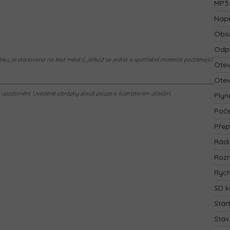
MP3
Napě
Obsa
Odp
ku, je stanovena na šest měsíců, jelikož se jedná o spotřební materiál podléhající
Otev
Otev
pozornění. Uvedené obrázky slouží pouze k ilustrativním účelům.
Plyn
Poče
Přep
Rád
Rozm
Rych
SD k
Star
Stav