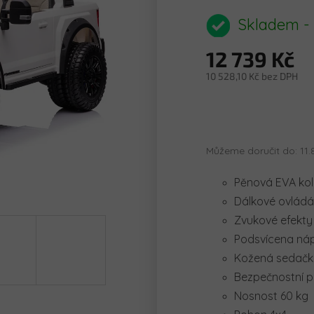
hodnocení
produktu
Skladem -
je
0,0
12 739 Kč
z
5
10 528,10 Kč bez DPH
hvězdiček.
Měrná
cena:
Můžeme doručit do:
11.
Pěnová EVA ko
Dálkové ovládá
Zvukové efekty
Podsvícena ná
Kožená sedač
Bezpečnostní 
Nosnost 60 kg