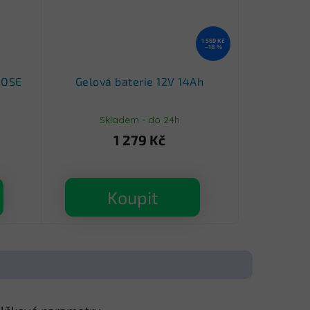
1 569 Kč
–18 %
ROSE
Gelová baterie 12V 14Ah
Skladem - do 24h
1 279 Kč
Koupit