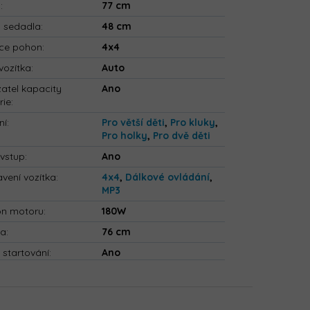
a
:
77 cm
a sedadla
:
48 cm
ce pohon
:
4x4
vozítka
:
Auto
atel kapacity
Ano
rie
:
ní
:
Pro větší děti
,
Pro kluky
,
Pro holky
,
Pro dvě děti
vstup
:
Ano
vení vozítka
:
4x4
,
Dálkové ovládání
,
MP3
on motoru
:
180W
ka
:
76 cm
 startování
:
Ano