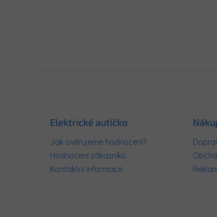
Z
á
p
a
t
Elektrické autíčko
Náku
í
Jak ověřujeme hodnocení?
Doprav
Hodnocení zákazníků
Obcho
Kontaktní informace
Rekla