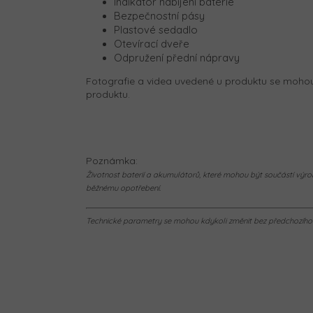
Indikátor nabíjení baterie
Bezpečnostní pásy
Plastové sedadlo
Otevírací dveře
Odpružení přední nápravy
Fotografie a videa uvedené u produktu se mohou 
produktu.
Poznámka:
Životnost baterií a akumulátorů, které mohou být součástí výrob
běžnému opotřebení.
Technické parametry se mohou kdykoli změnit bez předchozího u