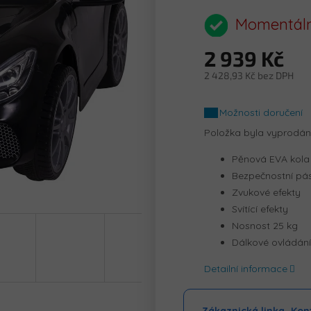
hodnocení
produktu
Momentáln
je
0,0
2 939 Kč
z
5
2 428,93 Kč bez DPH
hvězdiček.
Měrná
cena:
Možnosti doručení
Položka byla vyprodá
Pěnová EVA kola
Bezpečnostní pá
Zvukové efekty
Svítící efekty
Nosnost 25 kg
Dálkové ovládání
Detailní informace