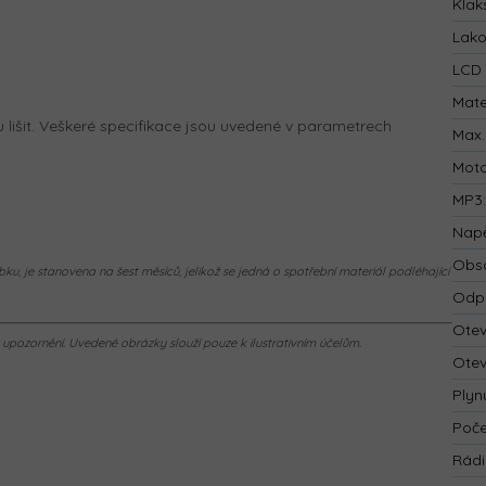
Klak
Lak
LCD 
Mate
lišit. Veškeré specifikace jsou uvedené v parametrech
Max.
Mot
MP3
Napě
Obsa
ku, je stanovena na šest měsíců, jelikož se jedná o spotřební materiál podléhající
Odp
Otev
pozornění. Uvedené obrázky slouží pouze k ilustrativním účelům.
Otev
Plyn
Poče
Rád