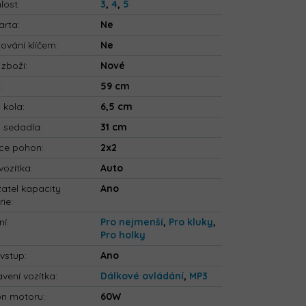
lost
:
3
,
4
,
5
arta
:
Ne
tování klíčem
:
Ne
 zboží
:
Nové
a
:
59 cm
a kola
:
6,5 cm
a sedadla
:
31 cm
ce pohon
:
2x2
vozítka
:
Auto
atel kapacity
Ano
rie
:
ní
:
Pro nejmenší
,
Pro kluky
,
Pro holky
vstup
:
Ano
vení vozítka
:
Dálkové ovládání
,
MP3
on motoru
:
60W