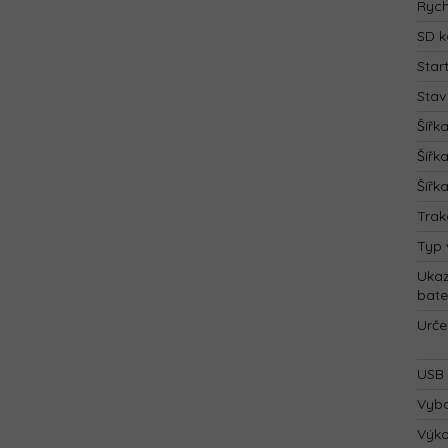
Rych
SD k
Star
Stav
Šířk
Šířk
Šířk
Trak
Typ 
Ukaz
bate
Urče
USB 
Vyba
Výk