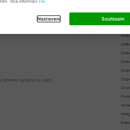
Bar
áním.. Více informací
zde
.
však do jízdy mohou zasahovat rodiče pomocí
dálkového
Bate
u ve všech směrech, přepínání rychlosti (3x vpřed/ 1x vzad) a
Bezp
Nastavení
Souhlasím
Blue
Dálk
Délk
Doba
Doba
Dopo
Dopo
/střední/rychlá a 1x vzad)
Druh
Funk
Hude
Inte
Kapa