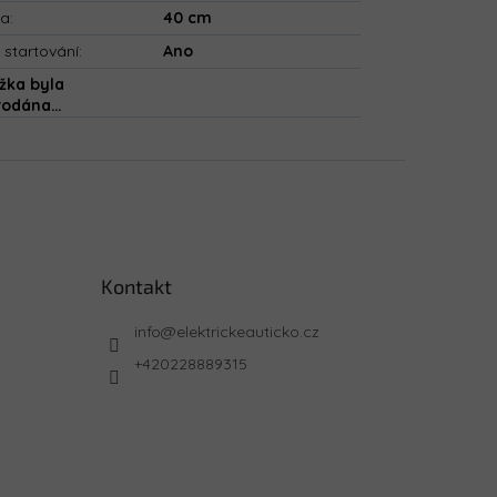
ka
:
40 cm
 startování
:
Ano
žka byla
rodána…
Kontakt
info
@
elektrickeauticko.cz
+420228889315