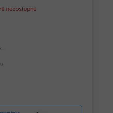
ě nedostupné
na…
sy