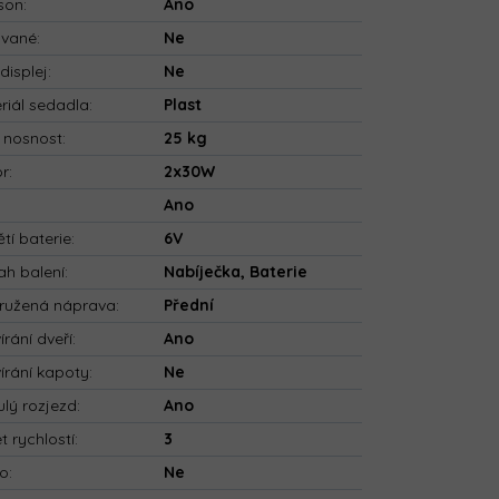
son
:
Ano
ované
:
Ne
displej
:
Ne
riál sedadla
:
Plast
 nosnost
:
25 kg
or
:
2x30W
:
Ano
tí baterie
:
6V
h balení
:
Nabíječka, Baterie
ružená náprava
:
Přední
írání dveří
:
Ano
írání kapoty
:
Ne
ulý rozjezd
:
Ano
t rychlostí
:
3
io
:
Ne