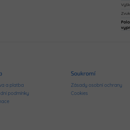
Výš
Zvuk
Polo
vyp
p
Soukromí
a a platba
Zásady osobní ochrany
dní podmínky
Cookies
mace