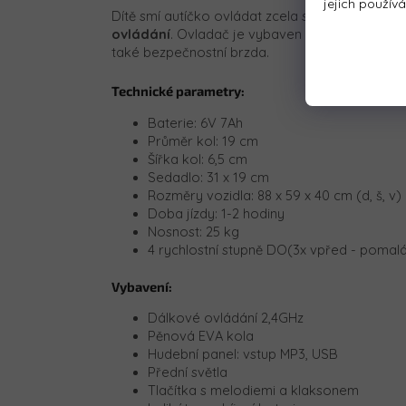
jejich použív
Dítě smí autíčko ovládat zcela samostatně, a
ovládání
. Ovladač je vybaven tlačítky pro jízd
také bezpečnostní brzda.
Technické parametry:
Baterie: 6V 7Ah
Průměr kol: 19 cm
Šířka kol: 6,5 cm
Sedadlo: 31 x 19 cm
Rozměry vozidla: 88 x 59 x 40 cm (d, š, v)
Doba jízdy: 1-2 hodiny
Nosnost: 25 kg
4 rychlostní stupně DO(3x vpřed - pomalá
Vybavení:
Dálkové ovládání 2,4GHz
Pěnová EVA kola
Hudební panel: vstup MP3, USB
Přední světla
Tlačítka s melodiemi a klaksonem