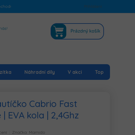
bchodu
Podmínky ochrany osobních údajů
Přihlášení
Mapa serveru
NÁKUPNÍ
nás!
Prázdný košík
KOŠÍK
zítka
Náhradní díly
V akci
Top
autíčko Cabrio Fast
| EVA kola | 2,4Ghz
cení
Značka:
Mamido