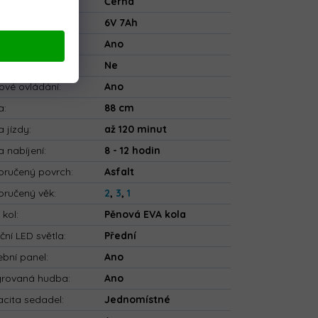
va
:
Černá
rie
:
6V 7Ah
ečnostní pásy
:
Ano
tooth
:
Ne
ové ovládání
:
Ano
a
:
88 cm
 jízdy
:
až 120 minut
 nabíjení
:
8 - 12 hodin
ručený povrch
:
Asfalt
ručený věk
:
2
,
3
,
1
 kol
:
Pěnová EVA kola
ční LED světla
:
Přední
bní panel
:
Ano
grovaná hudba
:
Ano
cita sedadel
:
Jednomístné