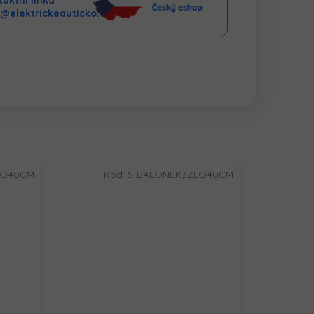
aktní linka
o@elektrickeauticko.cz
LO40CM
Kód:
S-BALONEK3ZLO40CM