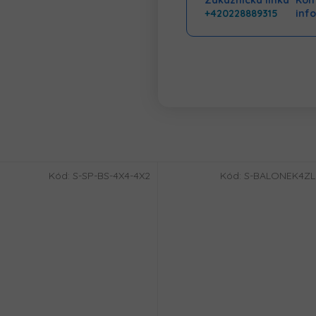
Zákaznická linka
Kont
+420228889315
inf
Kód:
S-SP-BS-4X4-4X2
Kód:
S-BALONEK4Z