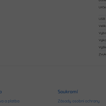
bate
Urče
USB 
Velik
Vyba
Výk
Výš
Zvuk
p
Soukromí
a a platba
Zásady osobní ochrany