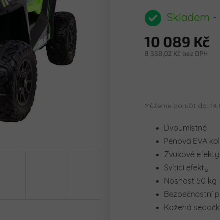
hodnocení
produktu
Skladem -
je
0,0
10 089 Kč
z
5
8 338,02 Kč bez DPH
hvězdiček.
Měrná
cena:
Můžeme doručit do:
14.
Dvoumístné
Pěnová EVA ko
Zvukové efekty
Svítící efekty
Nosnost 50 kg
Bezpečnostní 
Kožená sedač