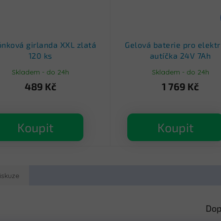
ónková girlanda XXL zlatá
Gelová baterie pro elektr
120 ks
autíčka 24V 7Ah
Skladem - do 24h
Skladem - do 24h
489 Kč
1 769 Kč
Koupit
Koupit
iskuze
Dop