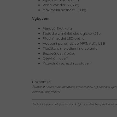
Výška vozidla: 89 cm
Váha vozidla: 33,3 kg
Maximální nosnost: 50 kg
Vybavení:
Pěnová EVA kola
Sedadlo z měkké ekologické kůže
Přední i zadní LED světla
Hudební panel: vstup MP3, AUX, USB
Tlačítka s melodiemi na volantu
Bezpečnostní pásy
Otevírání dveří
Pozvolný rozjezd i zastavení
Poznámka:
Životnost baterií a akumulátorů, které mohou být součástí výrob
běžnému opotřebení.
Technické parametry se mohou kdykoli změnit bez předchozího u