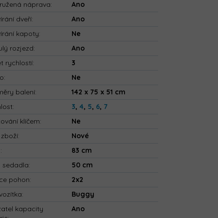
ružená náprava
:
Ano
írání dveří
:
Ano
írání kapoty
:
Ne
ulý rozjezd
:
Ano
t rychlostí
:
3
io
:
Ne
ěry balení
:
142 x 75 x 51 cm
lost
:
3
,
4
,
5
,
6
,
7
tování klíčem
:
Ne
 zboží
:
Nové
a
:
83 cm
a sedadla
:
50 cm
ce pohon
:
2x2
vozítka
:
Buggy
atel kapacity
Ano