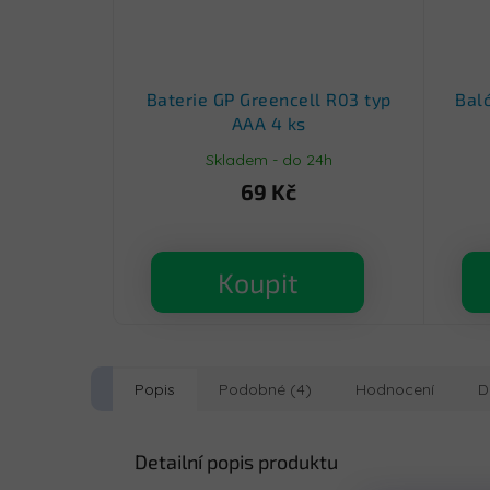
Baterie GP Greencell R03 typ
Bal
AAA 4 ks
Skladem - do 24h
69 Kč
Koupit
Popis
Podobné (4)
Hodnocení
D
Detailní popis produktu