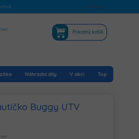
bchodu
Podmínky ochrany osobních údajů
Přihlášení
Mapa serveru
NÁKUPNÍ
nás!
Prázdný košík
KOŠÍK
zítka
Náhradní díly
V akci
Top
 autíčko Buggy UTV
cení