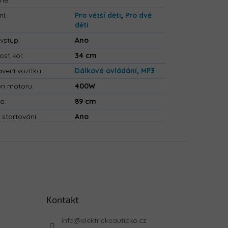
rie
:
ní
:
Pro větší děti
,
Pro dvě
děti
vstup
:
Ano
ost kol
:
34 cm
vení vozítka
:
Dálkové ovládání
,
MP3
on motoru
:
400W
ka
:
89 cm
 startování
:
Ano
Kontakt
info
@
elektrickeauticko.cz