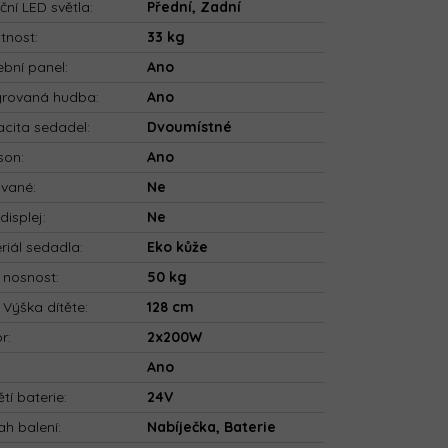
ční LED světla
:
Přední, Zadní
tnost
:
33 kg
bní panel
:
Ano
grovaná hudba
:
Ano
cita sedadel
:
Dvoumístné
son
:
Ano
ované
:
Ne
displej
:
Ne
riál sedadla
:
Eko kůže
 nosnost
:
50 kg
 Výška dítěte
:
128 cm
or
:
2x200W
:
Ano
tí baterie
:
24V
h balení
:
Nabíječka, Baterie