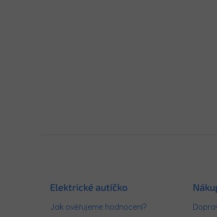
Z
á
p
a
t
Elektrické autíčko
Náku
í
Jak ověřujeme hodnocení?
Doprav