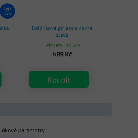
2 059
Kč
–14 %
ická
Balónková girlanda černá
zlatá
Skladem - do 24h
489 Kč
Koupit
lňkové parametry