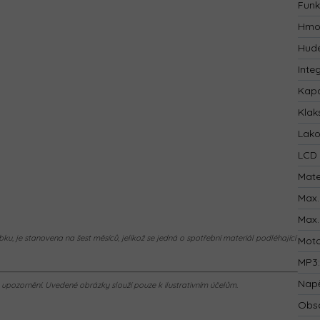
Funk
Hmo
Hude
Inte
Kapa
Klak
Lak
LCD 
Mate
Max.
Max.
ku, je stanovena na šest měsíců, jelikož se jedná o spotřební materiál podléhající
Mot
MP3
Napě
pozornění. Uvedené obrázky slouží pouze k ilustrativním účelům.
Obsa