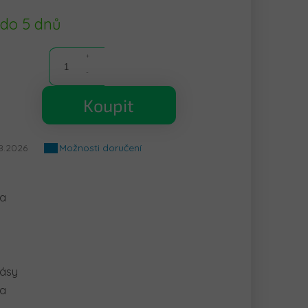
 do 5 dnů
Koupit
8.2026
Možnosti doručení
la
pásy
ka