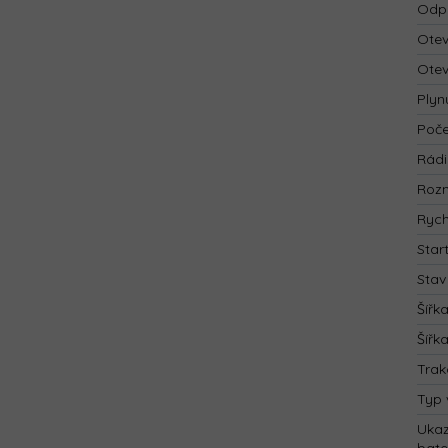
Odp
Otev
Otev
Plyn
Poče
Rád
Rozm
Rych
Star
Stav
Šířk
Šířk
Trak
Typ 
Ukaz