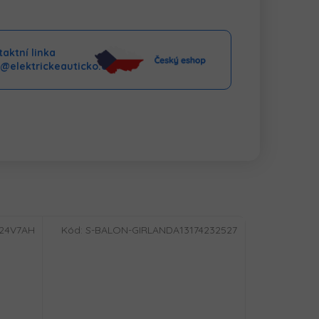
aktní linka
o@elektrickeauticko.cz
-24V7AH
Kód:
S-BALON-GIRLANDA13174232527