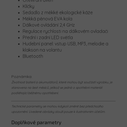
Otevírání dveří
Klíčky
Sedadlo z měkké ekologické káže
Měkká pěnová EVA kola
Dálkové ovládání 2,4 GHz
Regulace rychlosti na dálkovém ovladači
Přední i zadní LED světla
Hudební panel: vstup USB, MP3, melodie a
klakson na volantu
Bluetooth
Poznámka:
Životnost baterií a akumulátorů, které mohou být součástí výrobku, je
stanovena na šest měsíců, jelikož se jedná o spotřební materiál
podléhající běžnému opotřebení.
Technické parametry se mohou kdykoli změnit bez předchozího
upozornění. Uvedené obrázky slouží pouze k ilustrativním účelům.
Doplňkové parametry