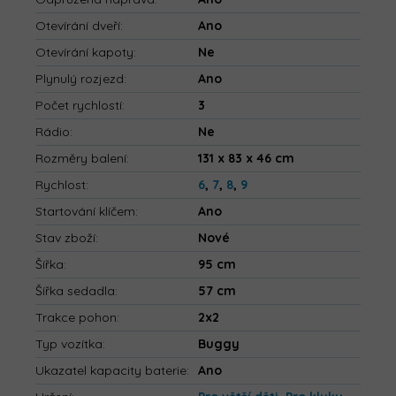
Otevírání dveří
:
Ano
Otevírání kapoty
:
Ne
Plynulý rozjezd
:
Ano
Počet rychlostí
:
3
Rádio
:
Ne
Rozměry balení
:
131 x 83 x 46 cm
Rychlost
:
6
,
7
,
8
,
9
Startování klíčem
:
Ano
Stav zboží
:
Nové
Šířka
:
95 cm
Šířka sedadla
:
57 cm
Trakce pohon
:
2x2
Typ vozítka
:
Buggy
Ukazatel kapacity baterie
:
Ano