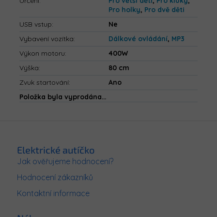
Určení
:
Pro větší děti
,
Pro kluky
,
Pro holky
,
Pro dvě děti
USB vstup
:
Ne
Vybavení vozítka
:
Dálkové ovládání
,
MP3
Výkon motoru
:
400W
Výška
:
80 cm
Zvuk startování
:
Ano
Položka byla vyprodána…
Z
á
p
Elektrické autíčko
a
Jak ověřujeme hodnocení?
t
Hodnocení zákazníků
í
Kontaktní informace