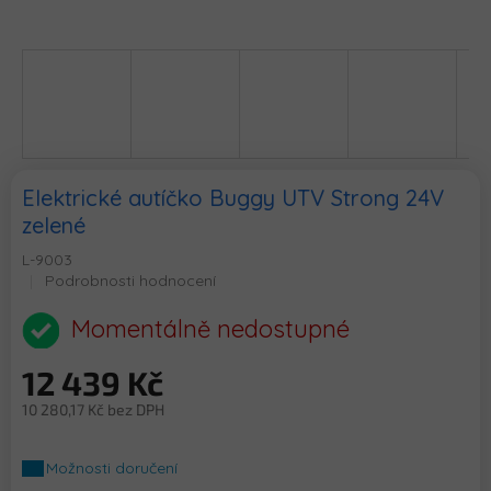
Elektrické autíčko Buggy UTV Strong 24V
zelené
L-9003
Průměrné
Podrobnosti hodnocení
hodnocení
produktu
Momentálně nedostupné
je
0,0
12 439 Kč
z
5
10 280,17 Kč bez DPH
hvězdiček.
Měrná
cena:
Možnosti doručení