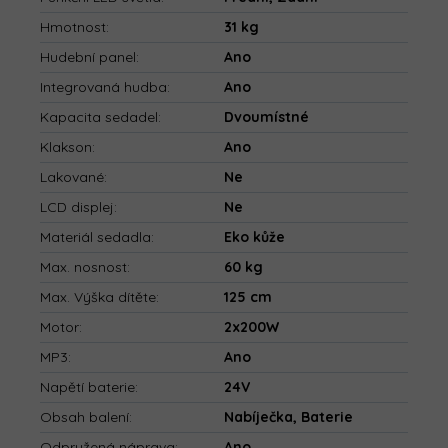
Hmotnost
:
31 kg
Hudební panel
:
Ano
Integrovaná hudba
:
Ano
Kapacita sedadel
:
Dvoumístné
Klakson
:
Ano
Lakované
:
Ne
LCD displej
:
Ne
Materiál sedadla
:
Eko kůže
Max. nosnost
:
60 kg
Max. Výška dítěte
:
125 cm
Motor
:
2x200W
MP3
:
Ano
Napětí baterie
:
24V
Obsah balení
:
Nabíječka, Baterie
Odpružená náprava
:
Ano