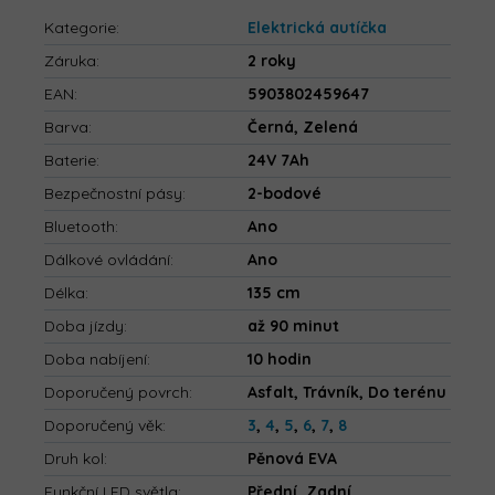
Kategorie
:
Elektrická autíčka
Záruka
:
2 roky
EAN
:
5903802459647
Barva
:
Černá, Zelená
Baterie
:
24V 7Ah
Bezpečnostní pásy
:
2-bodové
Bluetooth
:
Ano
Dálkové ovládání
:
Ano
Délka
:
135 cm
Doba jízdy
:
až 90 minut
Doba nabíjení
:
10 hodin
Doporučený povrch
:
Asfalt, Trávník, Do terénu
Doporučený věk
:
3
,
4
,
5
,
6
,
7
,
8
Druh kol
:
Pěnová EVA
Funkční LED světla
:
Přední, Zadní