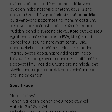
dvěma způsoby, rodičem pomocí dálkového
ovládání nebo nezávisle dítětem, když již zná
pravidla řízení.
Při výrobě
elektrického autíčka
byla věnována pozornost nejmenším detailům,
jako jsou bezpečnostní pásy, kožené sedadlo,
hudební panel a světelné efekty.
Kola
autíčka jsou
vyrobena z měkkého plastu
EVA
, který zajistí
pohodlnou jízdu na nerovném terénu. Díky
pohonu 4x4 a 3 stupňům rychlosti lze snadno
manipulovat s kopci, nepravidelnostmi nebo
trávou. Díky dotykovému panelu MP4 dítě může
sledovat filmy. Vozidlo určené pro nejmladší děti,
skvěle funguje jako dárek k narozeninám nebo
pro jiné příležitosti.
Specifikace
Motor: 4x45W
Pohon: variabilní pohon dvou nebo čtyř kol
Baterie: 2 x 12V / 7Ah