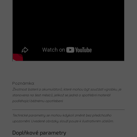
Poznámka:
Životnost baterií a akumulátorů, které mohou být součástí výrobku, je
stanovena na šest měsíců, jelikož se jedná o spotřební materiál
podléhající běžnému opotřebení.
Technické parametry se mohou kdykoli změnit bez předchozího
upozornění. Uvedené obrázky slouží pouze k ilustrativním účelům.
Doplňkové parametry