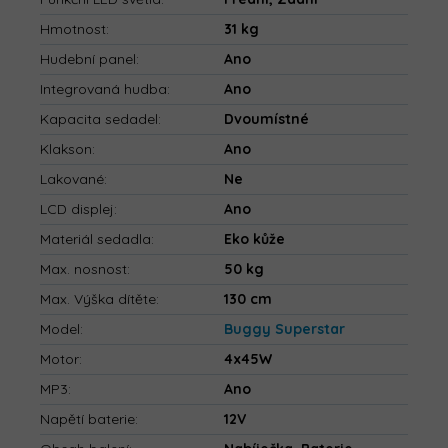
Hmotnost
:
31 kg
Hudební panel
:
Ano
Integrovaná hudba
:
Ano
Kapacita sedadel
:
Dvoumístné
Klakson
:
Ano
Lakované
:
Ne
LCD displej
:
Ano
Materiál sedadla
:
Eko kůže
Max. nosnost
:
50 kg
Max. Výška dítěte
:
130 cm
Model
:
Buggy Superstar
Motor
:
4x45W
MP3
:
Ano
Napětí baterie
:
12V