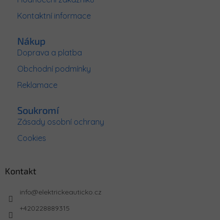
í
Kontaktní informace
Nákup
Doprava a platba
Obchodní podmínky
Reklamace
Soukromí
Zásady osobní ochrany
Cookies
Kontakt
info
@
elektrickeauticko.cz
+420228889315