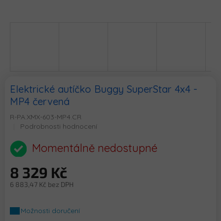
Elektrické autíčko Buggy SuperStar 4x4 -
MP4 červená
R-PA.XMX-603-MP4.CR
Průměrné
Podrobnosti hodnocení
hodnocení
produktu
Momentálně nedostupné
je
0,0
8 329 Kč
z
5
6 883,47 Kč bez DPH
hvězdiček.
Měrná
cena:
Možnosti doručení