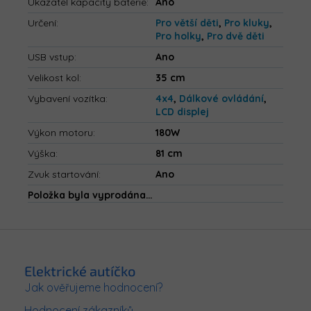
Ukazatel kapacity baterie
:
Ano
Určení
:
Pro větší děti
,
Pro kluky
,
Pro holky
,
Pro dvě děti
USB vstup
:
Ano
Velikost kol
:
35 cm
Vybavení vozítka
:
4x4
,
Dálkové ovládání
,
LCD displej
Výkon motoru
:
180W
Výška
:
81 cm
Zvuk startování
:
Ano
Položka byla vyprodána…
Z
á
p
Elektrické autíčko
a
Jak ověřujeme hodnocení?
t
Hodnocení zákazníků