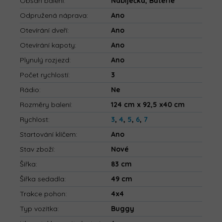
Obsah balení
:
Nabíječka, Baterie
Odpružená náprava
:
Ano
Otevírání dveří
:
Ano
Otevírání kapoty
:
Ano
Plynulý rozjezd
:
Ano
Počet rychlostí
:
3
Rádio
:
Ne
Rozměry balení
:
124 cm x 92,5 x40 cm
Rychlost
:
3
,
4
,
5
,
6
,
7
Startování klíčem
:
Ano
Stav zboží
:
Nové
Šířka
:
83 cm
Šířka sedadla
:
49 cm
Trakce pohon
:
4x4
Typ vozítka
:
Buggy