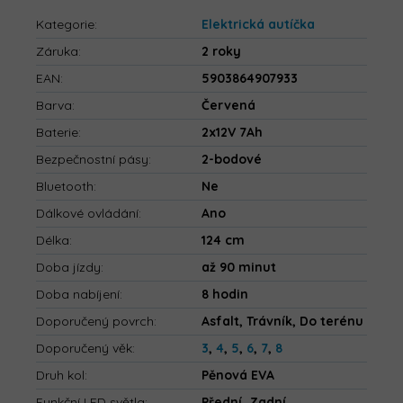
Kategorie
:
Elektrická autíčka
Záruka
:
2 roky
EAN
:
5903864907933
Barva
:
Červená
Baterie
:
2x12V 7Ah
Bezpečnostní pásy
:
2-bodové
Bluetooth
:
Ne
Dálkové ovládání
:
Ano
Délka
:
124 cm
Doba jízdy
:
až 90 minut
Doba nabíjení
:
8 hodin
Doporučený povrch
:
Asfalt, Trávník, Do terénu
Doporučený věk
:
3
,
4
,
5
,
6
,
7
,
8
Druh kol
:
Pěnová EVA
Funkční LED světla
:
Přední, Zadní