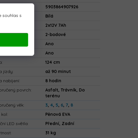
5903864907926
 souhlas s
va
:
Bílá
rie
:
2x12V 7Ah
ečnostní pásy
:
2-bodové
tooth
:
Ano
ové ovládání
:
Ano
a
:
124 cm
 jízdy
:
až 90 minut
 nabíjení
:
8 hodin
ručený povrch
:
Asfalt, Trávník, Do
terénu
ručený věk
:
3
,
4
,
5
,
6
,
7
,
8
 kol
:
Pěnová EVA
ční LED světla
:
Přední, Zadní
tnost
:
31 kg