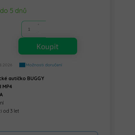
 do 5 dnů
Koupit
8.2026
Možnosti doručení
ické autíčko BUGGY
l MP4
A
ní
 od 3 let