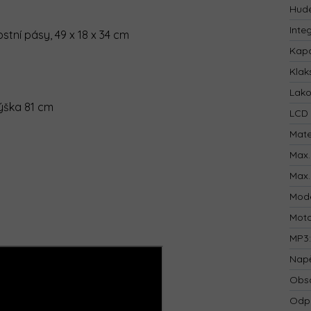
Hude
Inte
stní pásy, 49 x 18 x 34 cm
Kapa
Klak
Lak
výška 81 cm
LCD 
Mate
Max.
Max.
Mod
Mot
MP3
Napě
Obsa
Odp