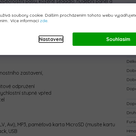
zpečnostní pásy, kožené sedadlo, hudební panel a
EAN
:
 z měkkého plastu
EVA
, který zajistí pohodlnou jízdu na
ům rychlosti lze snadno manipulovat s kopci,
užívá soubory cookie. Dalším procházením tohoto webu vyjadřujete
Bar
áním.. Více informací
zde
.
ému panelu MP4 dítě může sledovat filmy. Vozidlo
Bate
o dárek k narozeninám nebo pro jiné příležitosti.
Bezp
Nastavení
Souhlasím
Blue
Dálk
Délk
Doba
čnostního zastavení,
Doba
vitové odpružení
Dopo
rychlostní stupně vpřed
tel
Dopo
Druh
Funk
LV, Avi), MP3, paměťová karta MicroSD (musíte kartu
ack, USB
Hmo