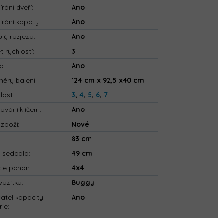
írání dveří
:
Ano
írání kapoty
:
Ano
ulý rozjezd
:
Ano
t rychlostí
:
3
io
:
Ano
ěry balení
:
124 cm x 92,5 x40 cm
lost
:
3
,
4
,
5
,
6
,
7
tování klíčem
:
Ano
 zboží
:
Nové
a
:
83 cm
a sedadla
:
49 cm
ce pohon
:
4x4
vozítka
:
Buggy
atel kapacity
Ano
rie
: