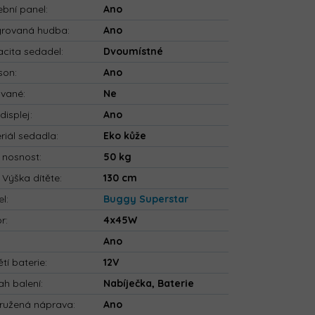
bní panel
:
Ano
grovaná hudba
:
Ano
cita sedadel
:
Dvoumístné
son
:
Ano
ované
:
Ne
displej
:
Ano
riál sedadla
:
Eko kůže
 nosnost
:
50 kg
 Výška dítěte
:
130 cm
el
:
Buggy Superstar
or
:
4x45W
:
Ano
tí baterie
:
12V
h balení
:
Nabíječka, Baterie
ružená náprava
:
Ano