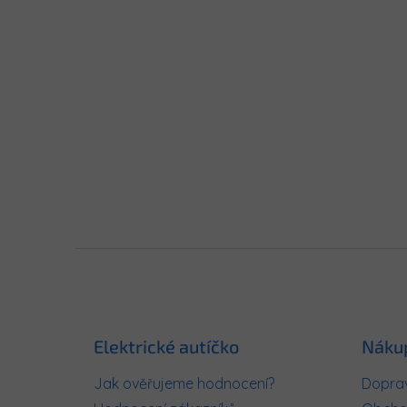
Z
á
p
a
t
Elektrické autíčko
Náku
í
Jak ověřujeme hodnocení?
Doprav