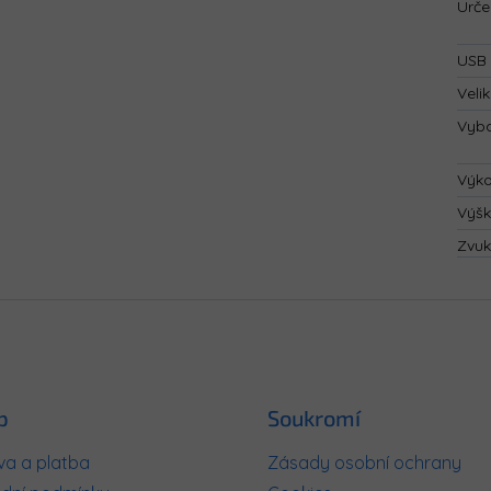
Urče
USB 
Velik
Vyba
Výk
Výš
Zvuk
p
Soukromí
a a platba
Zásady osobní ochrany