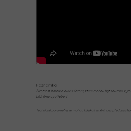
Poznámka:
Životnost baterií a akumulátorů, které mohou být součástí výrob
běžnému opotřebení.
Technické parametry se mohou kdykoli změnit bez předchozího u