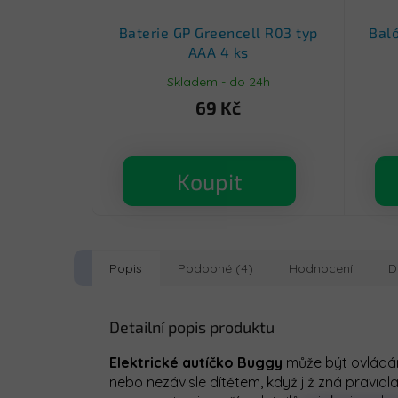
Baterie GP Greencell R03 typ
Bal
AAA 4 ks
Skladem - do 24h
69 Kč
Koupit
Popis
Podobné (4)
Hodnocení
D
Detailní popis produktu
Elektrické autíčko Buggy
může být ovládá
nebo nezávisle dítětem, když již zná pravidla