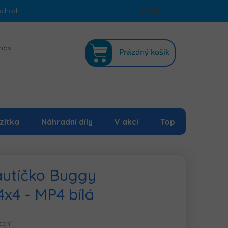
bchodu
Podmínky ochrany osobních údajů
Přihlášení
Mapa serveru
NÁKUPNÍ
nás!
Prázdný košík
KOŠÍK
zítka
Náhradní díly
V akci
Top
 autíčko Buggy
4x4 - MP4 bílá
cení