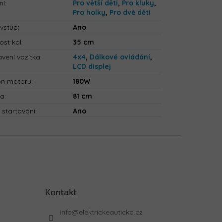
ní
:
Pro větší děti
,
Pro kluky
,
Pro holky
,
Pro dvě děti
vstup
:
Ano
ost kol
:
35 cm
vení vozítka
:
4x4
,
Dálkové ovládání
,
LCD displej
on motoru
:
180W
ka
:
81 cm
 startování
:
Ano
Kontakt
info
@
elektrickeauticko.cz