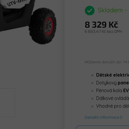
hodnocení
produktu
Skladem -
je
0,0
8 329 Kč
z
5
6 883,47 Kč bez DPH
hvězdiček.
Měrná
cena:
Můžeme doručit do:
14.
Dětské elektr
Dotykový
pane
Pěnová kola
EV
Dálkové ovládá
Vhodné pro děti
Detailní informace