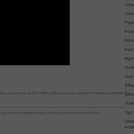
Otev
Otev
Plyn
Poče
Rád
Rozm
Rych
Star
Stav
Šířk
ku, je stanovena na šest měsíců, jelikož se jedná o spotřební materiál podléhající
Šířk
Trak
Typ 
pozornění. Uvedené obrázky slouží pouze k ilustrativním účelům.
Ukaz
bate