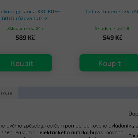
ónková girlanda XXL ROSE
Gelová baterie 12V 7A
GOLD růžová 100 ks
Skladem - do 24h
Skladem - do 24h
589 Kč
549 Kč
Koupit
Koupit
iskuze
Dop
no dvěma způsoby, rodičem pomocí dálkového ovládání
Kate
 řízení.
Při výrobě
elektrického autíčka
byla věnována
Zár