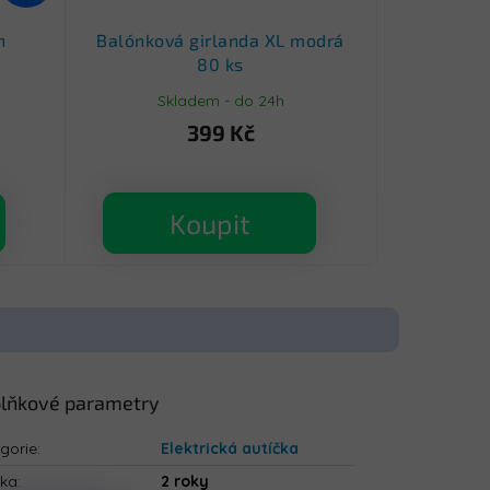
h
Balónková girlanda XL modrá
80 ks
Skladem - do 24h
399 Kč
Koupit
lňkové parametry
gorie
:
Elektrická autíčka
uka
:
2 roky