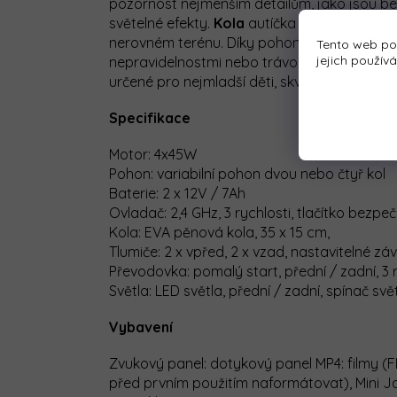
pozornost nejmenším detailům, jako jsou be
světelné efekty.
Kola
autíčka jsou vyrobena
nerovném terénu. Díky pohonu 4x4 a 3 stupň
Tento web po
jejich použív
nepravidelnostmi nebo trávou. Díky dotykov
určené pro nejmladší děti, skvěle funguje jak
Specifikace
Motor: 4x45W
Pohon: variabilní pohon dvou nebo čtyř kol
Baterie: 2 x 12V / 7Ah
Ovladač: 2,4 GHz, 3 rychlosti, tlačítko bezpe
Kola: EVA pěnová kola, 35 x 15 cm,
Tlumiče: 2 x vpřed, 2 x vzad, nastavitelné zá
Převodovka: pomalý start, přední / zadní, 3 
Světla: LED světla, přední / zadní, spínač svě
Vybavení
Zvukový panel: dotykový panel MP4: filmy (F
před prvním použitím naformátovat), Mini J