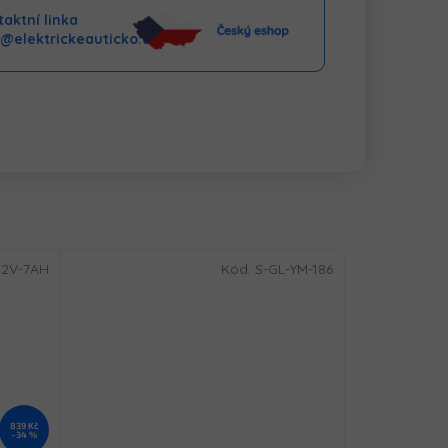
aktní linka
o@elektrickeauticko.cz
12V-7AH
Kód:
S-GL-YM-186
839 Kč
–34 %