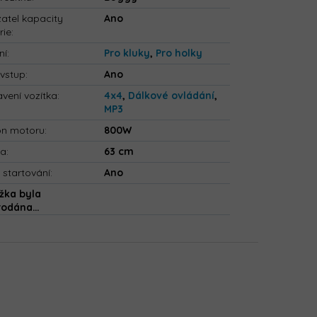
atel kapacity
Ano
rie
:
ní
:
Pro kluky
,
Pro holky
vstup
:
Ano
vení vozítka
:
4x4
,
Dálkové ovládání
,
MP3
on motoru
:
800W
ka
:
63 cm
 startování
:
Ano
žka byla
rodána…