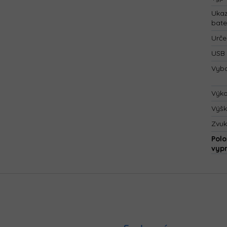
Ukaz
bate
Urče
USB 
Vyba
Výk
Výš
Zvuk
Polo
vyp