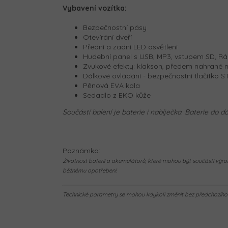
Vybavení vozítka:
Bezpečnostní pásy
Otevírání dveří
Přední a zadní LED osvětlení
Hudební panel s USB, MP3, vstupem SD, R
Zvukové efekty: klakson, předem nahrané 
Dálkové ovládání - bezpečnostní tlačítko 
Pěnová EVA kola
Sedadlo z EKO kůže
Součástí balení je baterie i nabíječka. Baterie do 
Poznámka:
Životnost baterií a akumulátorů, které mohou být součástí výrob
běžnému opotřebení.
Technické parametry se mohou kdykoli změnit bez předchozího u