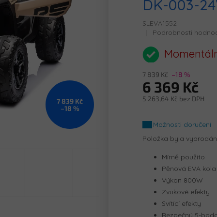
DK-003-24
SLEVA1552
Průměrné
Podrobnosti hodno
hodnocení
produktu
Momentáln
je
0,0
7 839 Kč
–18 %
z
6 369 Kč
5
hvězdiček.
5 263,64 Kč bez DPH
7 839 Kč
–18 %
Měrná
cena:
Možnosti doručení
Položka byla vyprodá
Mírně použito
Pěnová EVA kola
Výkon 800W
Zvukové efekty
Svítící efekty
Bezpečný 5-bod