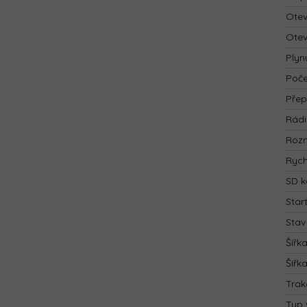
Otev
Otev
Plyn
Poče
Přep
Rád
Rozm
Rych
SD k
Star
Stav
Šířk
Šířk
Trak
Typ 