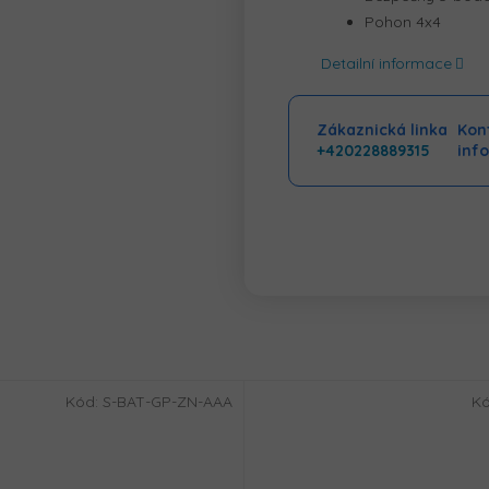
Pohon 4x4
Detailní informace
Zákaznická linka
Kont
+420228889315
inf
Kód:
S-BAT-GP-ZN-AAA
K