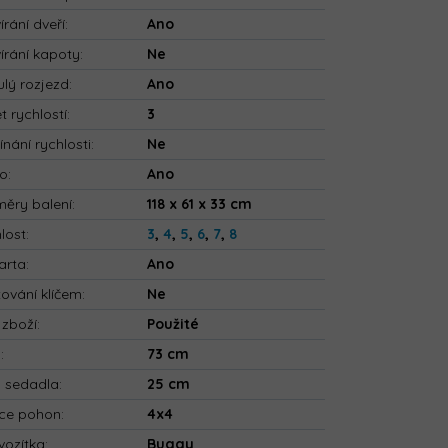
írání dveří
:
Ano
írání kapoty
:
Ne
ulý rozjezd
:
Ano
t rychlostí
:
3
ínání rychlosti
:
Ne
io
:
Ano
ěry balení
:
118 x 61 x 33 cm
lost
:
3
,
4
,
5
,
6
,
7
,
8
arta
:
Ano
tování klíčem
:
Ne
 zboží
:
Použité
a
:
73 cm
a sedadla
:
25 cm
ce pohon
:
4x4
vozítka
:
Buggy