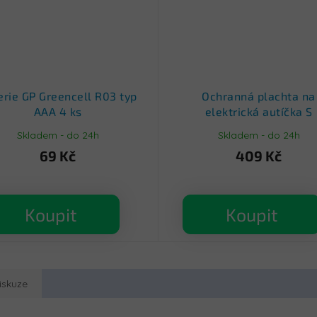
erie GP Greencell R03 typ
Ochranná plachta na
AAA 4 ks
elektrická autíčka S
Skladem - do 24h
Skladem - do 24h
69 Kč
409 Kč
Koupit
Koupit
iskuze