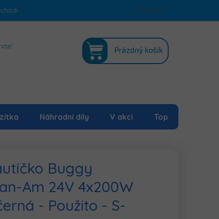
bchodu
Podmínky ochrany osobních údajů
Přihlášení
Mapa serveru
NÁKUPNÍ
nás!
Prázdný košík
KOŠÍK
zítka
Náhradní díly
V akci
Top
 autíčko Buggy
Can-Am 24V 4x200W
erná - Použito - S-