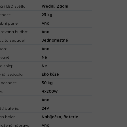
ční LED světla
:
Přední, Zadní
tnost
:
23 kg
bní panel
:
Ano
grovaná hudba
:
Ano
cita sedadel
:
Jednomístné
son
:
Ano
ované
:
Ne
displej
:
Ne
riál sedadla
:
Eko kůže
 nosnost
:
30 kg
or
:
4x200W
:
Ano
tí baterie
:
24V
h balení
:
Nabíječka, Baterie
ružená náprava
:
Ano