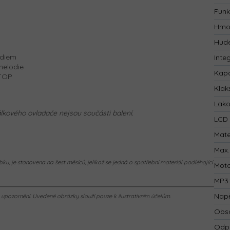
Funk
Hmo
Hude
ádiem
Inte
melodie
Kapa
STOP
Klak
Lak
dálkového ovladače
nejsou součásti balení.
LCD 
Mate
Max.
ku, je stanovena na šest měsíců, jelikož se jedná o spotřební materiál podléhající
Mot
MP3
Napě
pozornění. Uvedené obrázky slouží pouze k ilustrativním účelům.
Obsa
Odp