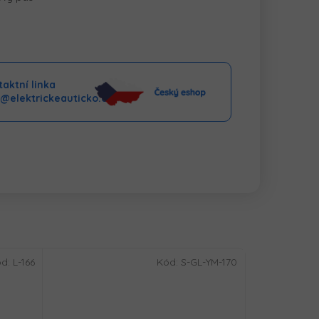
aktní linka
o@elektrickeauticko.cz
ód:
L-166
Kód:
S-GL-YM-170