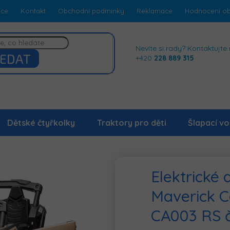
dce
Kontakt
Obchodní podmínky
Reklamace
Hodnocení o
Nevíte si rady? Kontaktujte 
EDAT
+420
228 889 315
Dětské čtyřkolky
Traktory pro děti
Šlapací vo
Elektrické
Maverick 
CA003 RS č