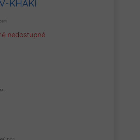
V-KHAKI
cení
ě nedostupné
na…
ový pas