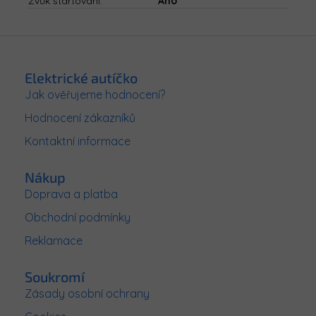
Zvuk startování
:
Ano
Z
á
p
Elektrické autíčko
a
Jak ověřujeme hodnocení?
t
Hodnocení zákazníků
í
Kontaktní informace
Nákup
Doprava a platba
Obchodní podmínky
Reklamace
Soukromí
Zásady osobní ochrany