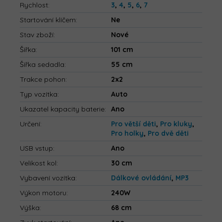
Rychlost
:
3
,
4
,
5
,
6
,
7
Startování klíčem
:
Ne
Stav zboží
:
Nové
Šířka
:
101 cm
Šířka sedadla
:
55 cm
Trakce pohon
:
2x2
Typ vozítka
:
Auto
Ukazatel kapacity baterie
:
Ano
Určení
:
Pro větší děti
,
Pro kluky
,
Pro holky
,
Pro dvě děti
USB vstup
:
Ano
Velikost kol
:
30 cm
Vybavení vozítka
:
Dálkové ovládání
,
MP3
Výkon motoru
:
240W
Výška
:
68 cm