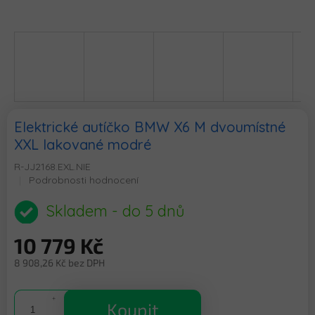
Elektrické autíčko BMW X6 M dvoumístné
XXL lakované modré
R-JJ2168.EXL.NIE
Průměrné
Podrobnosti hodnocení
hodnocení
produktu
Skladem - do 5 dnů
je
0,0
10 779 Kč
z
5
8 908,26 Kč bez DPH
hvězdiček.
Měrná
cena:
Koupit