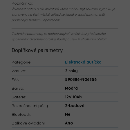
Poznámka:
Životnost baterií a akumulátorů, které mohou být součástí výrobku, je
stanovena na šest měsíců, jelikož se jedná o spotřební materiál
podléhající běžnému opotřebení.
Technické parametry se mohou kdykoli změnit bez předchozího
upozornění. Uvedené obrázky slouží pouze k ilustrativním účelům.
Doplňkové parametry
Kategorie
:
Elektrická autíčka
Záruka
:
2 roky
EAN
:
5903864906356
Barva
:
Modrá
Baterie
:
12V 10Ah
Bezpečnostní pásy
:
2-bodové
Bluetooth
:
Ne
Dálkové ovládání
:
Ano