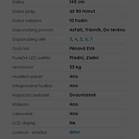
Délka
:
145 cm
Doba jízdy
:
až 90 minut
Doba nabíjení
:
10 hodin
Doporučený povrch
:
Asfalt, Trávník, Do terénu
Doporučený věk
:
3
,
4
,
5
,
6
,
7
Druh kol
:
Pěnová EVA
Funkční LED světla
:
Přední, Zadní
Hmotnost
:
33 kg
Hudební panel
:
Ano
Integrovaná hudba
:
Ano
Kapacita sedadel
:
Dvoumístné
Klakson
:
Ano
Lakované
:
Ano
LCD displej
:
Ne
Licence - značka
:
BMW