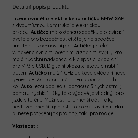
Detailní popis produktu
Licencovaného elektrického autíčka BMW X6M
s dvoumístnou konstrukcí a elektrickou
brzdou.
Autíčko
má koženou sedačku a otevírací
dveře a pro bezpečnost dítěte je na sedačce
umístěn bezpečnostní pas.
Autíčko
je také
vybaveno svítícími předními a zadními světly. Pro
malé hudební nadšence je k dispozici připojení
pro MP3 a USB. Digitální ukazatel stavu a nabití
baterií.
Autíčko
má 2,4 GHz dálkové ovládání nové
generace. 2x motor s náhonem obou zadních
kol.
Auto
jezdí dopředu i dozadu s 3 rychlostmi (
pomalu, rychle ). Díky této výbavě je vhodný i pro
jízdu v terénu. Možnost i pro menší děti - díky
nastavení menší rychlosti. Toto exkluzivní
autíčko
přinese potěšení jak pro dítě, tak i pro rodiče.
Vlastnosti: