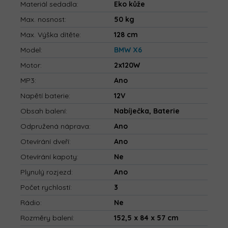
Materiál sedadla
:
Eko kůže
Max. nosnost
:
50 kg
Max. Výška dítěte
:
128 cm
Model
:
BMW X6
Motor
:
2x120W
MP3
:
Ano
Napětí baterie
:
12V
Obsah balení
:
Nabíječka, Baterie
Odpružená náprava
:
Ano
Otevírání dveří
:
Ano
Otevírání kapoty
:
Ne
Plynulý rozjezd
:
Ano
Počet rychlostí
:
3
Rádio
:
Ne
Rozměry balení
:
152,5 x 84 x 57 cm