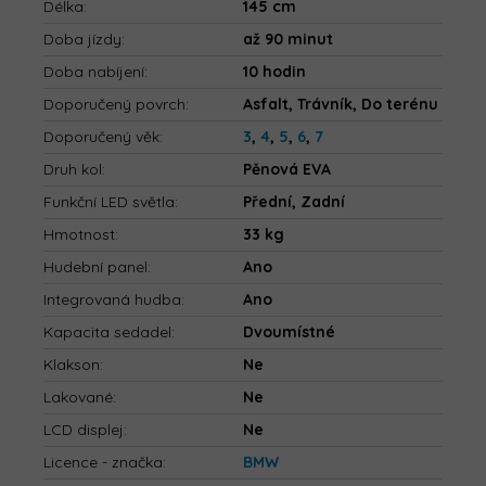
Délka
:
145 cm
Doba jízdy
:
až 90 minut
Doba nabíjení
:
10 hodin
Doporučený povrch
:
Asfalt, Trávník, Do terénu
Doporučený věk
:
3
,
4
,
5
,
6
,
7
Druh kol
:
Pěnová EVA
Funkční LED světla
:
Přední, Zadní
Hmotnost
:
33 kg
Hudební panel
:
Ano
Integrovaná hudba
:
Ano
Kapacita sedadel
:
Dvoumístné
Klakson
:
Ne
Lakované
:
Ne
LCD displej
:
Ne
Licence - značka
:
BMW