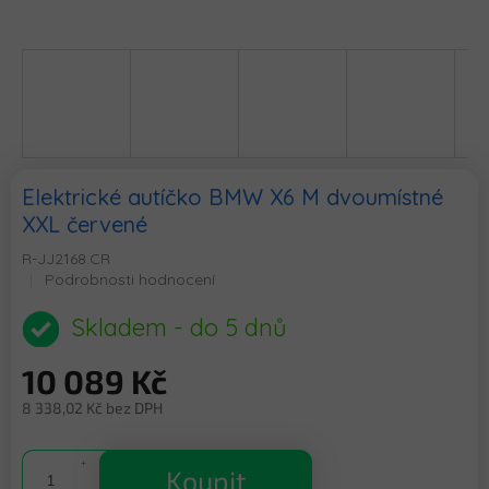
Elektrické autíčko BMW X6 M dvoumístné
XXL červené
R-JJ2168.CR
Průměrné
Podrobnosti hodnocení
hodnocení
produktu
Skladem - do 5 dnů
je
0,0
10 089 Kč
z
5
8 338,02 Kč bez DPH
hvězdiček.
Měrná
cena:
Koupit