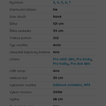
Rychlost
:
3
,
4
,
5
,
6
,
7
Startování klíčem
:
Ne
Stav zboží
:
Nové
Šířka
:
101 cm
Šířka sedadla
:
55 cm
Trakce pohon
:
2x2
Typ vozítka
:
Auto
Ukazatel kapacity baterie
:
Ano
Určení
:
Pro větší děti
,
Pro kluky
,
Pro holky
,
Pro dvě děti
USB vstup
:
Ano
Velikost kol
:
30 cm
Vybavení vozítka
:
Dálkové ovládání
,
MP3
Výkon motoru
:
240W
Výška
:
68 cm