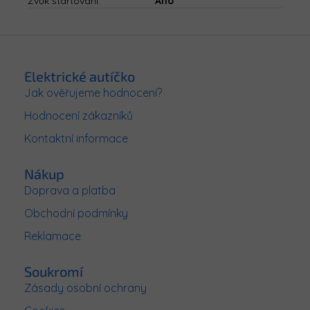
Zvuk startování
:
Ano
Z
á
p
Elektrické autíčko
a
Jak ověřujeme hodnocení?
t
Hodnocení zákazníků
í
Kontaktní informace
Nákup
Doprava a platba
Obchodní podmínky
Reklamace
Soukromí
Zásady osobní ochrany