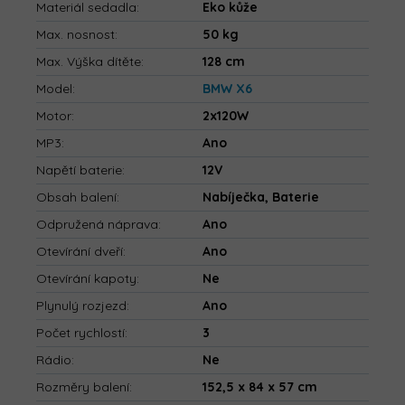
Materiál sedadla
:
Eko kůže
Max. nosnost
:
50 kg
Max. Výška dítěte
:
128 cm
Model
:
BMW X6
Motor
:
2x120W
MP3
:
Ano
Napětí baterie
:
12V
Obsah balení
:
Nabíječka, Baterie
Odpružená náprava
:
Ano
Otevírání dveří
:
Ano
Otevírání kapoty
:
Ne
Plynulý rozjezd
:
Ano
Počet rychlostí
:
3
Rádio
:
Ne
Rozměry balení
:
152,5 x 84 x 57 cm