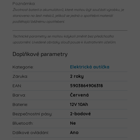
Poznámka:
Životnost baterií a akumulátorů, které mohou být součástí výrobku, je
stanovena na šest měsíců, jelikož se jedná o spotřební materiál
podléhající běžnému opotřebení.
Technické parametry se mohou kdykoli změnit bez předchozího
upozornění. Uvedené obrázky slouží pouze k ilustrativním účelům.
Doplňkové parametry
Kategorie
:
Elektrická autíčka
Záruka
:
2 roky
EAN
:
5903864906318
Barva
:
Červená
Baterie
:
12V 10Ah
Bezpečnostní pásy
:
2-bodové
Bluetooth
:
Ne
Dálkové ovládání
:
Ano