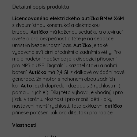
Detailní popis produktu
Licencovaného elektrického autíčka BMW X6M
s dvoumístnou konstrukcí a elektrickou
brzdou.
Autíčko
má koženou sedačku a otevírací
dveře a pro bezpečnost dítěte je na sedačce
umístěn bezpečnostní pas.
Autíčko
je také
vybaveno svítícími předními a zadními světly. Pro
malé hudební nadšence je k dispozici připojení
pro MP3 a USB. Digitální ukazatel stavu a nabití
baterií.
Autíčko
má 2,4 GHz dálkové ovládání nové
generace. 2x motor s náhonem obou zadních
kol.
Auto
jezdí dopředu i dozadu s 3 rychlostmi (
pomalu, rychle ). Díky této výbavě je vhodný i pro
jízdu v terénu. Možnost i pro menší děti - díky
nastavení menší rychlosti. Toto exkluzivní
autíčko
přinese potěšení jak pro dítě, tak i pro rodiče.
Vlastnosti: