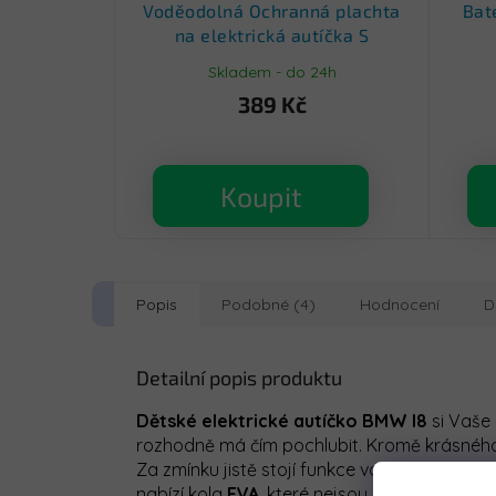
Voděodolná Ochranná plachta
Bat
na elektrická autíčka S
Skladem - do 24h
389 Kč
Koupit
Popis
Podobné (4)
Hodnocení
D
Detailní popis produktu
Dětské elektrické autíčko BMW I8
si Vaše 
rozhodně má čím pochlubit. Kromě krásného
Za zmínku jistě stojí funkce volného startu 
nabízí kola
EVA
, které nejsou hlučné a zpříje