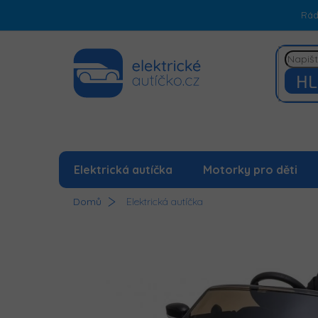
Přejít
Rá
na
obsah
HL
Elektrická autíčka
Motorky pro děti
Domů
Elektrická autíčka