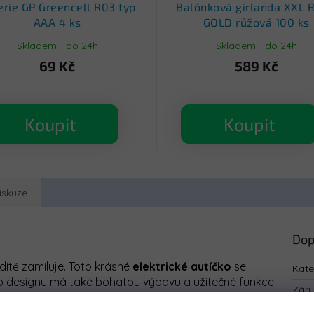
erie GP Greencell R03 typ
Balónková girlanda XXL 
AAA 4 ks
GOLD růžová 100 ks
Skladem - do 24h
Skladem - do 24h
69 Kč
589 Kč
Koupit
Koupit
iskuze
Dop
dítě zamiluje. Toto krásné
elektrické
autíčko
se
Kate
 designu má také bohatou výbavu a užitečné funkce.
Zár
a bezpečnostní tlačítko STOP. Ve výbavě autíčko zase
EAN
:
mňují řízení. K tomu zvládají různé typy povrchů. Dále