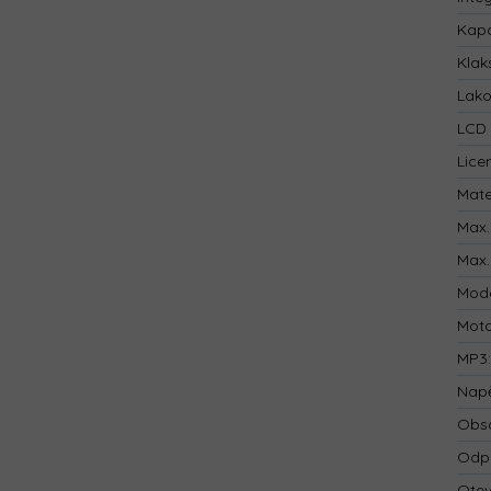
Kapa
Klak
Lak
LCD 
Lice
Mate
Max.
Max.
Mod
Mot
MP3
Napě
Obsa
Odp
Otev