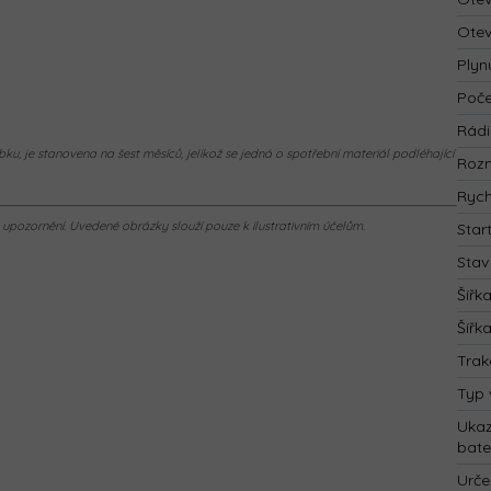
Otev
Plyn
Poče
Rád
ku, je stanovena na šest měsíců, jelikož se jedná o spotřební materiál podléhající
Rozm
Rych
pozornění. Uvedené obrázky slouží pouze k ilustrativním účelům.
Star
Stav
Šířk
Šířk
Trak
Typ 
Ukaz
bate
Urče