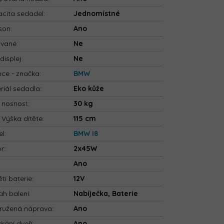
cita sedadel
:
Jednomístné
son
:
Ano
ované
:
Ne
displej
:
Ne
nce - značka
:
BMW
riál sedadla
:
Eko kůže
 nosnost
:
30 kg
 Výška dítěte
:
115 cm
el
:
BMW I8
or
:
2x45W
:
Ano
tí baterie
:
12V
h balení
:
Nabíječka, Baterie
ružená náprava
:
Ano
írání dveří
:
Ano