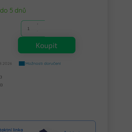
 do 5 dnů
Koupit
8.2026
Možnosti doručení
a
ka
aktní linka