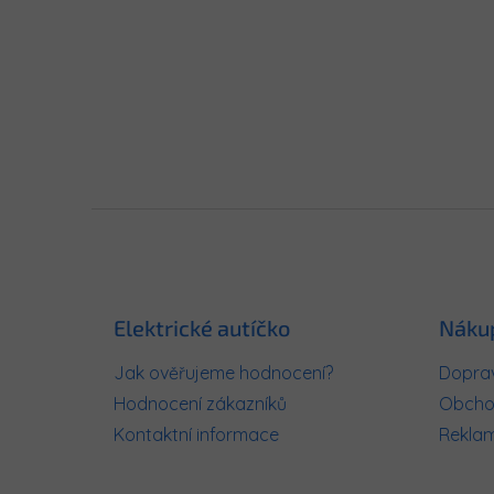
Z
á
p
a
t
Elektrické autíčko
Náku
í
Jak ověřujeme hodnocení?
Doprav
Hodnocení zákazníků
Obcho
Kontaktní informace
Rekla