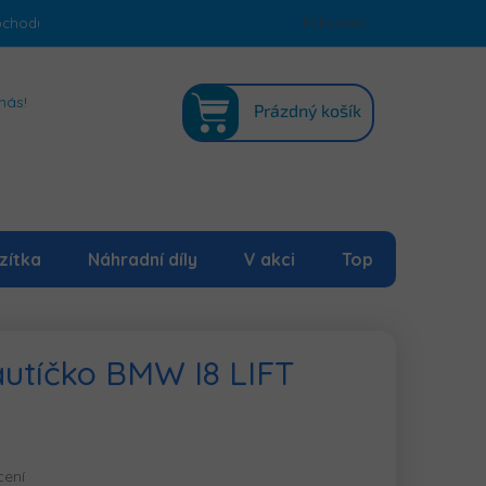
bchodu
Podmínky ochrany osobních údajů
Přihlášení
Mapa serveru
NÁKUPNÍ
nás!
Prázdný košík
KOŠÍK
zítka
Náhradní díly
V akci
Top
 autíčko BMW I8 LIFT
cení