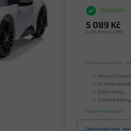
hodnocení
produktu
Skladem -
je
0,0
5 089 Kč
z
5
4 205,79 Kč bez DPH
hvězdiček.
Měrná
cena:
Můžeme doručit do:
14.
Pěnová Eva kol
Kožená sedač
Svítící efekty
Zvukové efekty
Detailní informace
Zákaznická linka
Kont