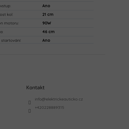
vstup
:
Ano
ost kol
:
21 cm
on motoru
:
90W
ka
:
46 cm
 startování
:
Ano
Kontakt
info
@
elektrickeauticko.cz
+420228889315