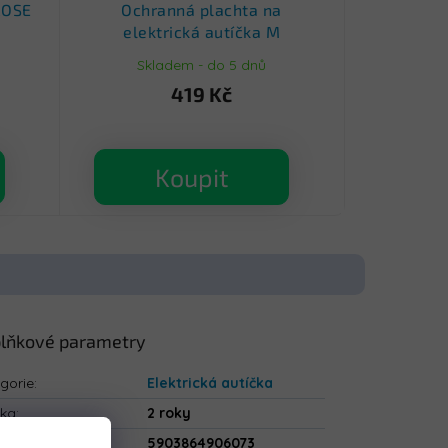
ROSE
Ochranná plachta na
elektrická autíčka M
Skladem - do 5 dnů
419 Kč
Koupit
lňkové parametry
gorie
:
Elektrická autíčka
uka
:
2 roky
5903864906073