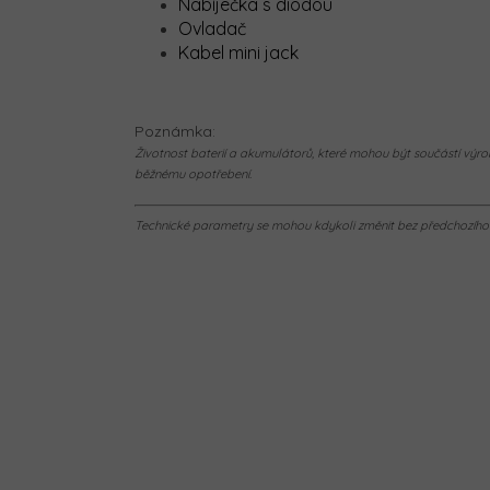
Nabíječka s diodou
Ovladač
Kabel mini jack
Poznámka:
Životnost baterií a akumulátorů, které mohou být součástí výrob
běžnému opotřebení.
Technické parametry se mohou kdykoli změnit bez předchozího u