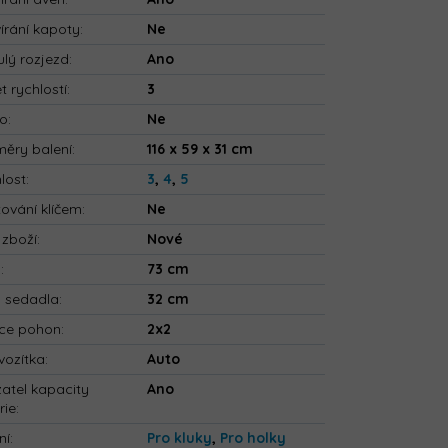
írání kapoty
:
Ne
ulý rozjezd
:
Ano
t rychlostí
:
3
io
:
Ne
ěry balení
:
116 x 59 x 31 cm
lost
:
3
,
4
,
5
tování klíčem
:
Ne
 zboží
:
Nové
a
:
73 cm
a sedadla
:
32 cm
ce pohon
:
2x2
vozítka
:
Auto
atel kapacity
Ano
rie
:
ní
:
Pro kluky
,
Pro holky