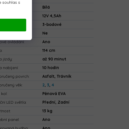
 souhlas s
va
:
Bílá
rie
:
12V 4,5Ah
ečnostní pásy
:
3-bodové
tooth
:
Ne
ové ovládání
:
Ano
a
:
114 cm
 jízdy
:
až 90 minut
 nabíjení
:
10 hodin
ručený povrch
:
Asfalt, Trávník
ručený věk
:
2
,
3
,
4
 kol
:
Pěnová EVA
ční LED světla
:
Přední, Zadní
tnost
:
13 kg
bní panel
:
Ano
grovaná hudba
:
Ano