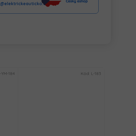
o@elektrickeauticko.cz
-YM-184
Kód:
L-183