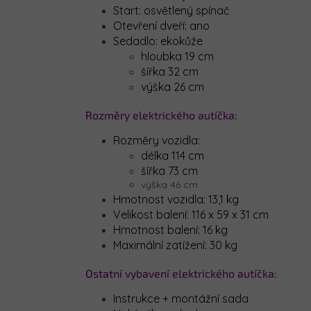
Start: osvětlený spínač
Otevření dveří: ano
Sedadlo: ekokůže
hloubka 19 cm
šířka 32 cm
výška 26 cm
Rozměry elektrického autíčka:
Rozměry vozidla:
délka 114 cm
šířka 73 cm
výška 46 cm
Hmotnost vozidla: 13,1 kg
Velikost balení: 116 x 59 x 31 cm
Hmotnost balení: 16 kg
Maximální zatížení: 30 kg
Ostatní vybavení elektrického autíčka:
Instrukce + montážní sada