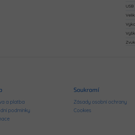
USB 
Velik
Výk
Výš
Zvuk
p
Soukromí
a a platba
Zásady osobní ochrany
dní podmínky
Cookies
mace