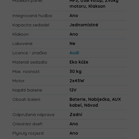
Hudební panel
:
MP3, USB vstup, Zvuky
motoru, Klakson
Integrovaná hudba
:
Ano
Kapacita sedadel
:
Jednomístné
Klakson
:
Ano
Lakované
:
Ne
Licence - značka
:
Audi
Materiál sedadla
:
Eko kůže
Max. nosnost
:
30 kg
Motor
:
2x45W
Napětí baterie
:
12V
Obsah balení
:
Baterie, Nabíječka, AUX
kabel, Návod
Odpružená náprava
:
Zadní
Otevírání dveří
:
Ano
Plynulý rozjezd
:
Ano