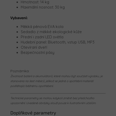
Hmotnost: 14 kg
Maximální nosnost: 30 kg
Vybavení:
Měkká pěnová EVA kola
Sedadlo z měkké ekologické kůže
Přední i zadní LED světla
Hudební panel: Bluetooth, vstup USB, MP3
Otevíraní dveří
Bezpečnostní pásy
Poznámka:
Životnost baterií a akumulátorů, které mohou být součástí výrobku, je
stanovena na šest měsíců, jelikož se jedná o spotřební materiál
podléhající běžnému opotřebení.
Technické parametry se mohou kdykoli změnit bez předchozího
upozornění. Uvedené obrázky slouží pouze k ilustrativním účelům.
Doplňkové parametry