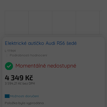
Elektrické autíčko Audi RS6 šedé
L-11964
Průměrné
Podrobnosti hodnocení
hodnocení
produktu
Momentálně nedostupné
je
0,0
4 349 Kč
z
5
3 594,21 Kč bez DPH
hvězdiček.
Měrná
cena:
Možnosti doručení
Položka byla vyprodána…