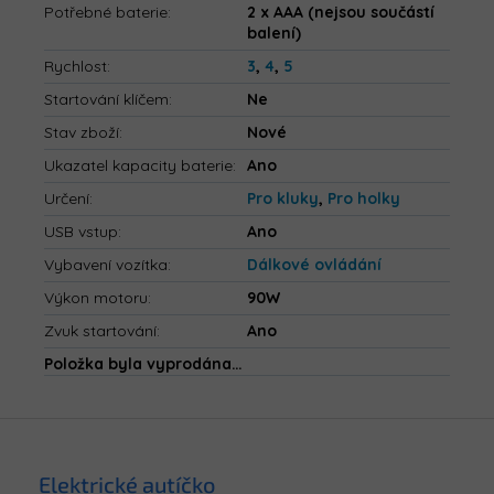
Potřebné baterie
:
2 x AAA (nejsou součástí
balení)
Rychlost
:
3
,
4
,
5
Startování klíčem
:
Ne
Stav zboží
:
Nové
Ukazatel kapacity baterie
:
Ano
Určení
:
Pro kluky
,
Pro holky
USB vstup
:
Ano
Vybavení vozítka
:
Dálkové ovládání
Výkon motoru
:
90W
Zvuk startování
:
Ano
Položka byla vyprodána…
Z
á
p
Elektrické autíčko