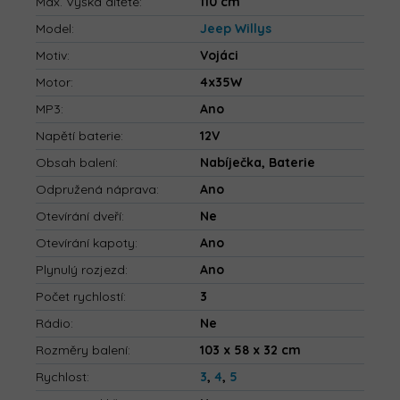
Max. Výška dítěte
:
110 cm
Model
:
Jeep Willys
Motiv
:
Vojáci
Motor
:
4x35W
MP3
:
Ano
Napětí baterie
:
12V
Obsah balení
:
Nabíječka, Baterie
Odpružená náprava
:
Ano
Otevírání dveří
:
Ne
Otevírání kapoty
:
Ano
Plynulý rozjezd
:
Ano
Počet rychlostí
:
3
Rádio
:
Ne
Rozměry balení
:
103 x 58 x 32 cm
Rychlost
:
3
,
4
,
5