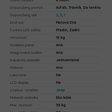
Doba nabíjení
:
8 hodin
Doporučený povrch
:
Asfalt, Trávník, Do terénu
Doporučený věk
:
2
,
3
,
1
Druh kol
:
Pěnová EVA
Funkční LED světla
:
Přední, Zadní
Hmotnost
:
15 kg
Hudební panel
:
Ano
Integrovaná hudba
:
Ano
Kapacita sedadel
:
Jednomístné
Klakson
:
Ano
Lakované
:
Ne
LCD displej
:
Ne
Licence - značka
:
Jeep
Materiál sedadla
:
Eko kůže
Max. nosnost
:
30 kg