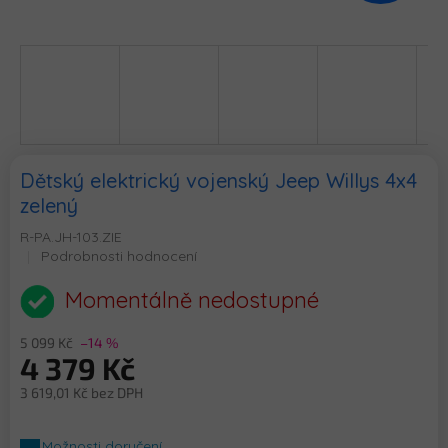
Dětský elektrický vojenský Jeep Willys 4x4
zelený
R-PA.JH-103.ZIE
Průměrné
Podrobnosti hodnocení
hodnocení
produktu
Momentálně nedostupné
je
0,0
5 099 Kč
–14 %
z
4 379 Kč
5
hvězdiček.
3 619,01 Kč bez DPH
Měrná
cena:
Možnosti doručení