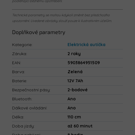
podléhající běžnému opotřebení.
Technické parametry se mohou kdykoli změnit bez předchozího
upozornění. Uvedené obrázky slouží pouze k ilustrativním účelům.
Doplňkové parametry
Kategorie
:
Elektrická autíčka
Záruka
:
2 roky
EAN
:
5903864951509
Barva
:
Zelená
Baterie
:
12V 7Ah
Bezpečnostní pásy
:
2-bodové
Bluetooth
:
Ano
Dálkové ovládání
:
Ano
Délka
:
110 cm
Doba jízdy
:
až 60 minut