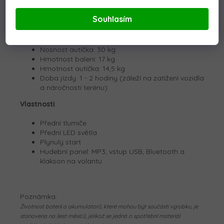
Délka autíčka: 110 cm
Šířka autíčka: 56 cm
Souhlasím
Výška autíčka: 56 cm
Sedadlo: 32 x 20 x 25 cm
Kola: 29 x 9 cm
Nosnost autíčka: 30 kg
Hmotnost balení: 17 kg
Hmotnost autíčka: 14,5 kg
Doba jízdy: 1 - 2 hodiny (záleží na zatížení vozidla
a náročnosti terénu)
Vlastnosti
:
Přední tlumiče
Přední LED světla
Plynulý start
Hudební panel: MP3, vstup USB, Bluetooth a
klakson na volantu
Poznámka:
Životnost baterií a akumulátorů, které mohou být součástí výrobku, je
stanovena na šest měsíců, jelikož se jedná o spotřební materiál