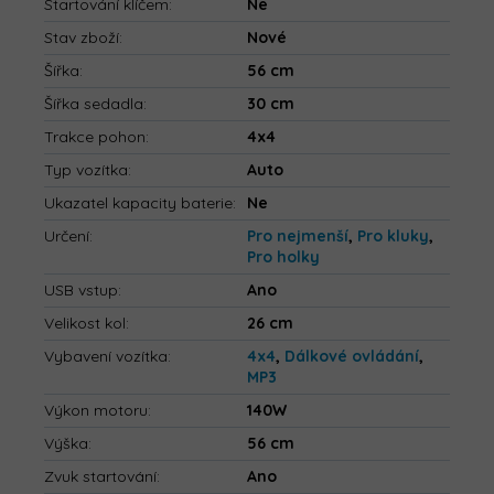
Startování klíčem
:
Ne
Stav zboží
:
Nové
Šířka
:
56 cm
Šířka sedadla
:
30 cm
Trakce pohon
:
4x4
Typ vozítka
:
Auto
Ukazatel kapacity baterie
:
Ne
Určení
:
Pro nejmenší
,
Pro kluky
,
Pro holky
USB vstup
:
Ano
Velikost kol
:
26 cm
Vybavení vozítka
:
4x4
,
Dálkové ovládání
,
MP3
Výkon motoru
:
140W
Výška
:
56 cm
Zvuk startování
:
Ano