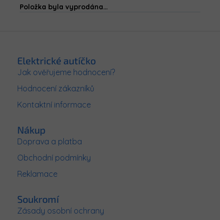
Položka byla vyprodána…
Z
á
p
Elektrické autíčko
a
Jak ověřujeme hodnocení?
t
Hodnocení zákazníků
í
Kontaktní informace
Nákup
Doprava a platba
Obchodní podmínky
Reklamace
Soukromí
Zásady osobní ochrany