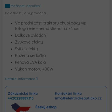
cena:
Možnosti doručení
Položka byla vyprodána…
Ve přední části traktoru chybí páky viz.
fotogalerie - nemá vliv na funkčnost
Dálkové ovládání
Zvukové efekty
Svítící efekty
Kožená sedačka
Pěnová EVA kola
Výkon motoru 400W
Detailní informace
Zákaznická linka
Kontaktní linka
+420228889315
info@elektrickeauticko.cz