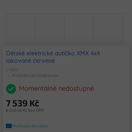
Dětské elektrické autíčko XMX 4x4
lakované červené
L-7510
Průměrné
Podrobnosti hodnocení
hodnocení
produktu
Momentálně nedostupné
je
0,0
7 539 Kč
z
5
6 230,58 Kč bez DPH
hvězdiček.
Měrná
cena:
Možnosti doručení