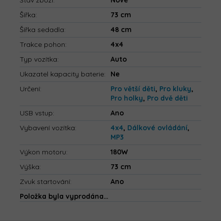
Stav zboží
:
Nové
Šířka
:
73 cm
Šířka sedadla
:
48 cm
Trakce pohon
:
4x4
Typ vozítka
:
Auto
Ukazatel kapacity baterie
:
Ne
Určení
:
Pro větší děti
,
Pro kluky
,
Pro holky
,
Pro dvě děti
USB vstup
:
Ano
Vybavení vozítka
:
4x4
,
Dálkové ovládání
,
MP3
Výkon motoru
:
180W
Výška
:
73 cm
Zvuk startování
:
Ano
Položka byla vyprodána…