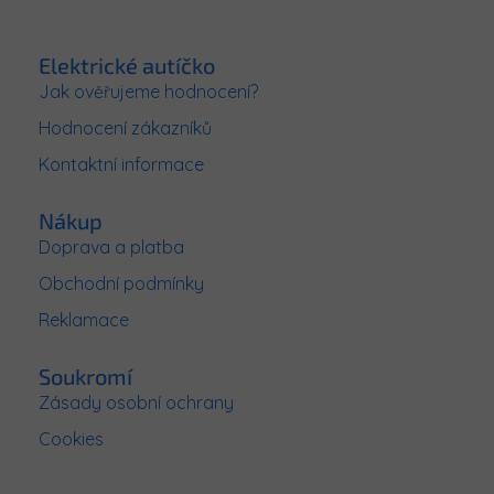
Z
á
p
Elektrické autíčko
a
Jak ověřujeme hodnocení?
t
Hodnocení zákazníků
í
Kontaktní informace
Nákup
Doprava a platba
Obchodní podmínky
Reklamace
Soukromí
Zásady osobní ochrany
Cookies