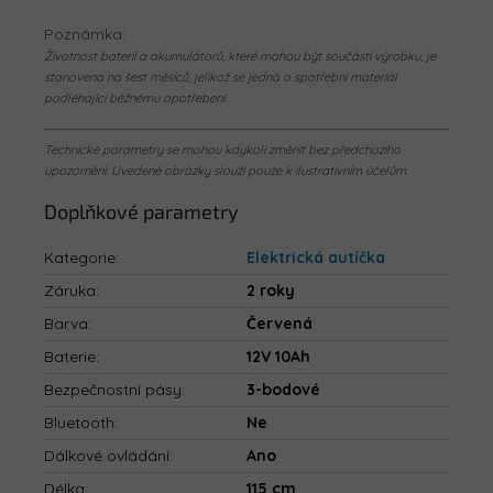
Poznámka:
Životnost baterií a akumulátorů, které mohou být součástí výrobku, je
stanovena na šest měsíců, jelikož se jedná o spotřební materiál
podléhající běžnému opotřebení.
Technické parametry se mohou kdykoli změnit bez předchozího
upozornění. Uvedené obrázky slouží pouze k ilustrativním účelům.
Doplňkové parametry
Kategorie
:
Elektrická autíčka
Záruka
:
2 roky
Barva
:
Červená
Baterie
:
12V 10Ah
Bezpečnostní pásy
:
3-bodové
Bluetooth
:
Ne
Dálkové ovládání
:
Ano
Délka
:
115 cm