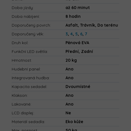
Doba jízdy
:
až 60 minut
Doba nabíjení
:
8 hodin
Doporučený povrch
:
Asfalt, Trávník, Do terénu
Doporučený věk
:
3
,
4
,
5
,
6
,
7
Druh kol
:
Pěnová EVA
Funkční LED světla
:
Přední, Zadní
Hmotnost
:
20 kg
Hudební panel
:
Ano
Integrovaná hudba
:
Ano
Kapacita sedadel
:
Dvoumístné
Klakson
:
Ano
Lakované
:
Ano
LCD displej
:
Ne
Materiál sedadla
:
Eko kůže
Max. nosnost
:
50 kg