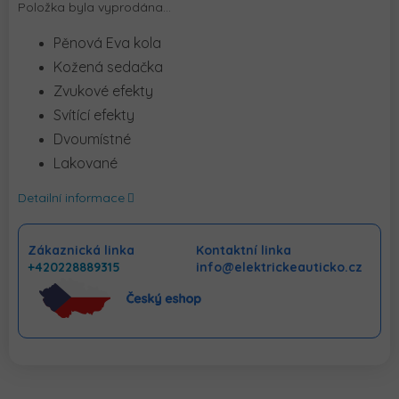
Položka byla vyprodána…
Pěnová Eva kola
Kožená sedačka
Zvukové efekty
Svítící efekty
Dvoumístné
Lakované
Detailní informace
Zákaznická linka
Kontaktní linka
+420228889315
info@elektrickeauticko.cz