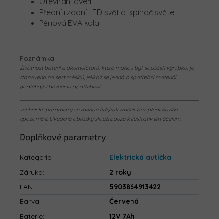
Otevírání dveří
Přední i zadní LED světla, spínač světel
Pěnová EVA kola
Poznámka:
Životnost baterií a akumulátorů, které mohou být součástí výrobku, je
stanovena na šest měsíců, jelikož se jedná o spotřební materiál
podléhající běžnému opotřebení.
Technické parametry se mohou kdykoli změnit bez předchozího
upozornění. Uvedené obrázky slouží pouze k ilustrativním účelům.
Doplňkové parametry
Kategorie
:
Elektrická autíčka
Záruka
:
2 roky
EAN
:
5903864913422
Barva
:
Červená
Baterie
:
12V 7Ah