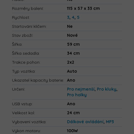
Rozměry balení
:
115 x 57 x 33 cm
Rychlost
:
3
,
4
,
5
Startování klíčem
:
Ne
Stav zboží
:
Nové
Šířka
:
59 cm
Šířka sedadla
:
34 cm
Trakce pohon
:
2x2
Typ vozítka
:
Auto
Ukazatel kapacity baterie
:
Ano
Určení
:
Pro nejmenší
,
Pro kluky
,
Pro holky
USB vstup
:
Ano
Velikost kol
:
24 cm
Vybavení vozítka
:
Dálkové ovládání
,
MP3
Výkon motoru
:
100W