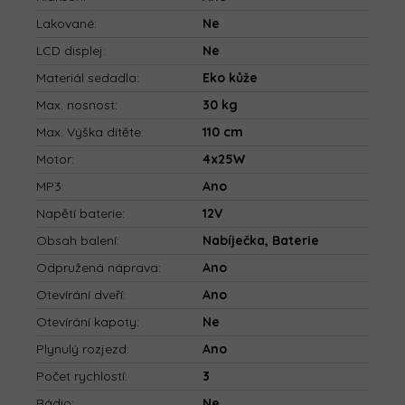
Lakované
:
Ne
LCD displej
:
Ne
Materiál sedadla
:
Eko kůže
Max. nosnost
:
30 kg
Max. Výška dítěte
:
110 cm
Motor
:
4x25W
MP3
:
Ano
Napětí baterie
:
12V
Obsah balení
:
Nabíječka, Baterie
Odpružená náprava
:
Ano
Otevírání dveří
:
Ano
Otevírání kapoty
:
Ne
Plynulý rozjezd
:
Ano
Počet rychlostí
:
3
Rádio
:
Ne