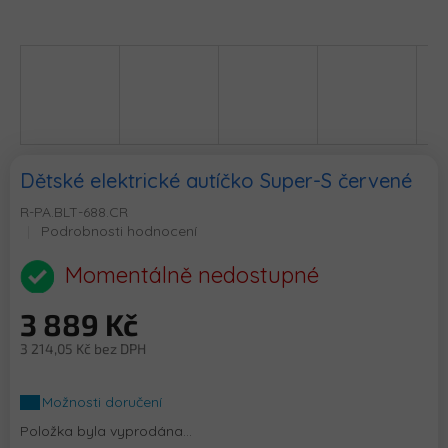
Dětské elektrické autíčko Super-S červené
R-PA.BLT-688.CR
Průměrné
Podrobnosti hodnocení
hodnocení
produktu
Momentálně nedostupné
je
0,0
3 889 Kč
z
5
3 214,05 Kč bez DPH
hvězdiček.
Měrná
cena:
Možnosti doručení
Položka byla vyprodána…