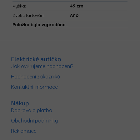
Výška
:
49 cm
Zvuk startování
:
Ano
Položka byla vyprodána…
Z
á
p
Elektrické autíčko
a
Jak ověřujeme hodnocení?
t
Hodnocení zákazníků
í
Kontaktní informace
Nákup
Doprava a platba
Obchodní podmínky
Reklamace