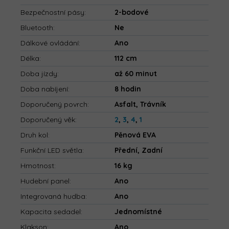
Bezpečnostní pásy
:
2-bodové
Bluetooth
:
Ne
Dálkové ovládání
:
Ano
Délka
:
112 cm
Doba jízdy
:
až 60 minut
Doba nabíjení
:
8 hodin
Doporučený povrch
:
Asfalt, Trávník
Doporučený věk
:
2
,
3
,
4
,
1
Druh kol
:
Pěnová EVA
Funkční LED světla
:
Přední, Zadní
Hmotnost
:
16 kg
Hudební panel
:
Ano
Integrovaná hudba
:
Ano
Kapacita sedadel
:
Jednomístné
Klakson
:
Ano