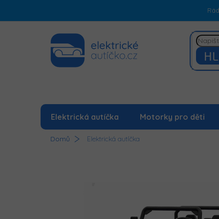
Přejít
Rá
na
obsah
HL
Elektrická autíčka
Motorky pro děti
Domů
Elektrická autíčka