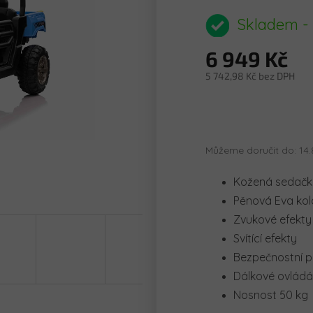
hodnocení
produktu
Skladem -
je
0,0
6 949 Kč
z
5
5 742,98 Kč bez DPH
hvězdiček.
Měrná
cena:
Můžeme doručit do:
14.
Kožená sedač
Pěnová Eva kol
Zvukové efekty
Svítící efekty
Bezpečnostní 
Dálkové ovládá
Nosnost 50 kg