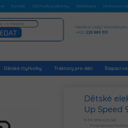
dce
Kontakt
Obchodní podmínky
Reklamace
Hodnocení o
Nevíte si rady? Kontaktujte 
EDAT
+420
228 889 315
Dětské čtyřkolky
Traktory pro děti
Šlapací vo
Dětské elek
Up Speed 
R-PA.XMX-623.NIE
Průměrné
Podrobnosti hodno