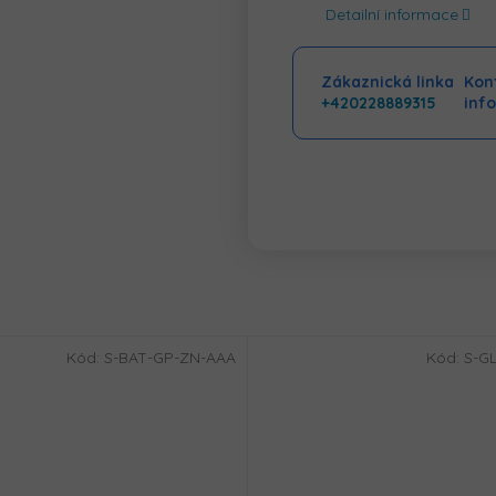
Detailní informace
Zákaznická linka
Kont
+420228889315
inf
Kód:
S-BAT-GP-ZN-AAA
Kód:
S-GL