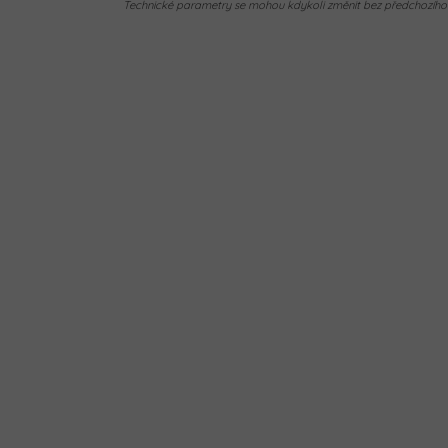
Technické parametry se mohou kdykoli změnit bez předchozího u