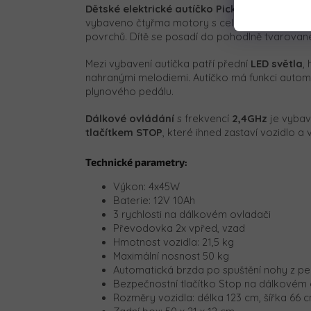
Dětské
elektrické autíčko Pick-Up Speed 90
vybaveno čtyřma motory s celkovým
výkone
povrchů. Dítě se posadí do pohodlně tvarovan
Mezi vybavení autíčka patří přední
LED světla
,
nahranými melodiemi. Autíčko má funkci automat
plynového pedálu.
Dálkové ovládání
s frekvencí
2,4GHz
je vybav
tlačítkem STOP
, které ihned zastaví vozidlo a
Technické parametry:
Výkon: 4x45W
Baterie: 12V 10Ah
3 rychlosti na dálkovém ovladači
Převodovka 2x vpřed, vzad
Hmotnost vozidla: 21,5 kg
Maximální nosnost 50 kg
Automatická brzda po spuštění nohy z pe
Bezpečnostní tlačítko Stop na dálkovém 
Rozměry vozidla: délka 123 cm, šířka 66 