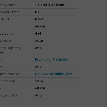
ěry balení
:
116 x 65 x 37,5 cm
tování klíčem
:
Ne
 zboží
:
Nové
a
:
66 cm
ce pohon
:
4x4
vozítka
:
Auto
atel kapacity
Ano
rie
:
ní
:
Pro kluky
,
Pro holky
vstup
:
Ano
vení vozítka
:
Dálkové ovládání
,
MP3
on motoru
:
180W
ka
:
68 cm
 startování
:
Ano