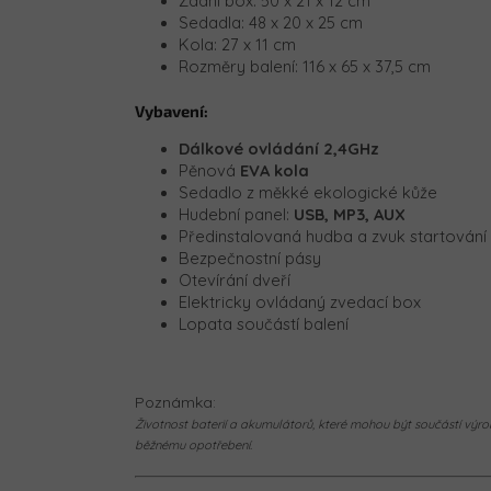
Zadní box:
50 x 21 x 12 cm
Sedadla: 48 x 20 x 25 cm
Kola: 27 x 11 cm
Rozměry balení:
116 x 65 x 37,5 cm
Vybavení:
Dálkové ovládání 2,4GHz
Pěnová
EVA kola
Sedadlo z měkké ekologické kůže
Hudební panel:
USB, MP3, AUX
Předinstalovaná hudba a zvuk startování
Bezpečnostní pásy
Otevírání dveří
Elektricky ovládaný zvedací box
Lopata součástí balení
Poznámka:
Životnost baterií a akumulátorů, které mohou být součástí výrob
běžnému opotřebení.