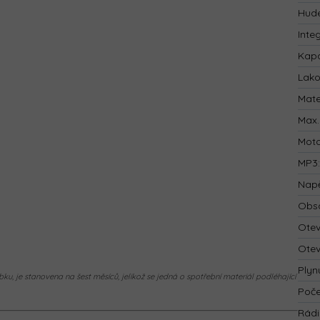
Hude
Inte
Kapa
Lak
Mate
Max.
Mot
MP3
Napě
Obsa
Otev
Otev
Plyn
ku, je stanovena na šest měsíců, jelikož se jedná o spotřební materiál podléhající
Poče
Rád