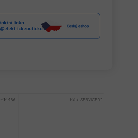
aktní linka
o@elektrickeauticko.cz
-YM-186
Kód:
SERVICE02