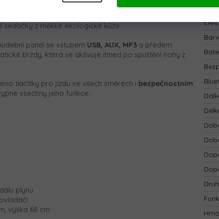
0
je určeno pro všechny děti s nosností
do 50 kg
. Je
Kate
m 180W
a společně s
pěnovými EVA
koly zvládne různé typy
EAN
:
é sedačky z měkké ekologické kůže.
Bar
 hudební panel se vstupem
USB, AUX,
MP3
a předem
Bate
ické brzdy, která se aktivuje ihned po spuštění nohy z
Bezp
Blue
eno tlačítky pro jízdu ve všech směrech i
bezpečnostním
 vypne všechny jeho funkce.
Dálk
Délk
Doba
Doba
Dopo
Dopo
Druh
dálu plynu
Funk
ovladači
cm, výška 68 cm
Hmo