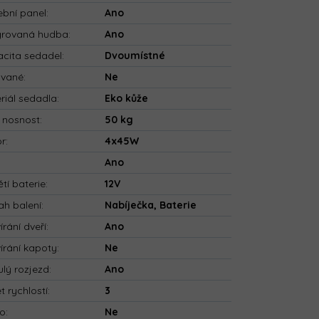
bní panel
:
Ano
grovaná hudba
:
Ano
cita sedadel
:
Dvoumístné
ované
:
Ne
riál sedadla
:
Eko kůže
 nosnost
:
50 kg
or
:
4x45W
:
Ano
tí baterie
:
12V
h balení
:
Nabíječka, Baterie
írání dveří
:
Ano
írání kapoty
:
Ne
ulý rozjezd
:
Ano
t rychlostí
:
3
io
:
Ne