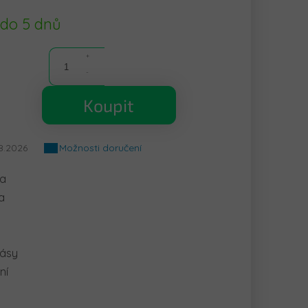
 do 5 dnů
Koupit
8.2026
Možnosti doručení
ka
a
pásy
ní