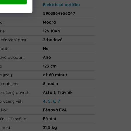
gorie
:
Elektrická autíčka
5903864956047
va
:
Modrá
rie
:
12V 10Ah
ečnostní pásy
:
2-bodové
tooth
:
Ne
ové ovládání
:
Ano
a
:
123 cm
 jízdy
:
až 60 minut
 nabíjení
:
8 hodin
ručený povrch
:
Asfalt, Trávník
ručený věk
:
4
,
5
,
6
,
7
 kol
:
Pěnová EVA
ční LED světla
:
Přední
tnost
:
21,5 kg