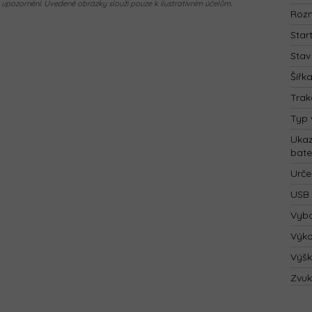
pozornění. Uvedené obrázky slouží pouze k ilustrativním účelům.
Rozm
Star
Stav
Šířk
Trak
Typ 
Ukaz
bate
Urče
USB 
Vyba
Výk
Výš
Zvuk