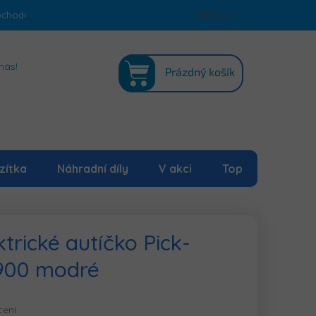
bchodu
Podmínky ochrany osobních údajů
Přihlášení
Mapa serveru
NÁKUPNÍ
nás!
Prázdný košík
KOŠÍK
zítka
Náhradní díly
V akci
Top
trické autíčko Pick-
900 modré
cení