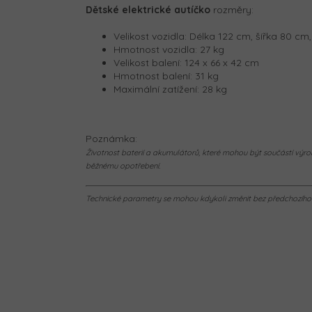
Dětské elektrické autíčko
rozměry:
Velikost vozidla: Délka 122 cm, šířka 80 cm
Hmotnost vozidla: 27 kg
Velikost balení: 124 x 66 x 42 cm
Hmotnost balení: 31 kg
Maximální zatížení: 28 kg
Poznámka:
Životnost baterií a akumulátorů, které mohou být součástí výrob
běžnému opotřebení.
Technické parametry se mohou kdykoli změnit bez předchozího u