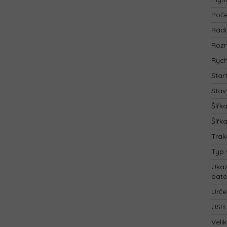
Poče
Rád
Rozm
Rych
Star
Stav
Šířk
Šířk
Trak
Typ 
Ukaz
bate
Urče
USB 
Velik