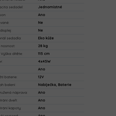
cita sedadel
:
Jednomístné
son
:
Ano
ované
:
Ne
displej
:
Ne
riál sedadla
:
Eko kůže
 nosnost
:
28 kg
 Výška dítěte
:
115 cm
or
:
4x45W
:
Ano
tí baterie
:
12V
h balení
:
Nabíječka, Baterie
ružená náprava
:
Ano
írání dveří
:
Ano
írání kapoty
:
Ano
ulý rozjezd
:
Ano