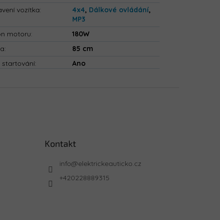
vení vozítka
:
4x4
,
Dálkové ovládání
,
MP3
on motoru
:
180W
ka
:
85 cm
 startování
:
Ano
Kontakt
info
@
elektrickeauticko.cz
+420228889315