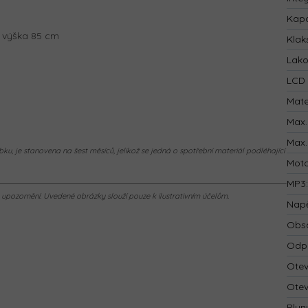
Kapa
, výška 85 cm
Klak
Lak
LCD 
Mate
Max.
Max.
ku, je stanovena na šest měsíců, jelikož se jedná o spotřební materiál podléhající
Mot
MP3
pozornění. Uvedené obrázky slouží pouze k ilustrativním účelům.
Napě
Obsa
Odp
Otev
Otev
Plyn