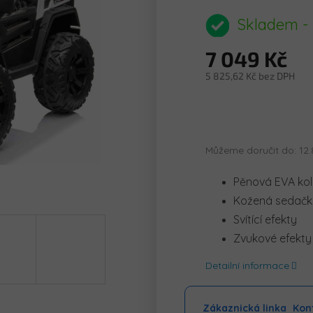
hodnocení
produktu
Skladem -
je
0,0
7 049 Kč
z
5
5 825,62 Kč bez DPH
hvězdiček.
Měrná
cena:
Můžeme doručit do:
12.
Pěnová EVA ko
Kožená sedač
Svítící efekty
Zvukové efekty
Detailní informace
Zákaznická linka
Kont