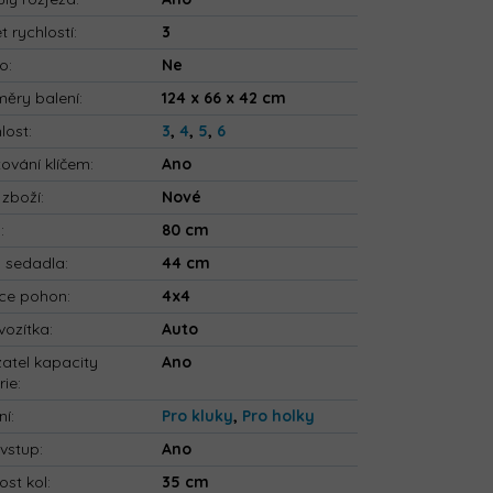
t rychlostí
:
3
io
:
Ne
ěry balení
:
124 x 66 x 42 cm
lost
:
3
,
4
,
5
,
6
tování klíčem
:
Ano
 zboží
:
Nové
a
:
80 cm
a sedadla
:
44 cm
ce pohon
:
4x4
vozítka
:
Auto
atel kapacity
Ano
rie
:
ní
:
Pro kluky
,
Pro holky
vstup
:
Ano
ost kol
:
35 cm