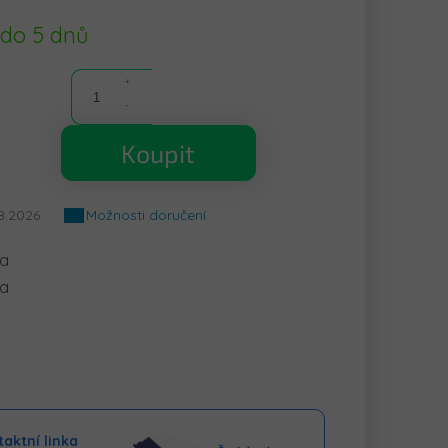
 do 5 dnů
Koupit
8.2026
Možnosti doručení
la
ka
aktní linka