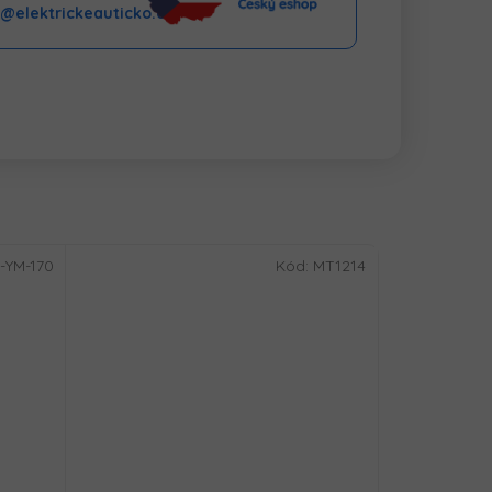
o@elektrickeauticko.cz
-YM-170
Kód:
MT1214