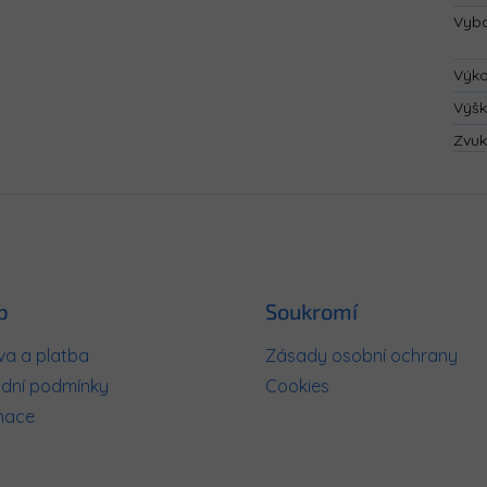
Vyba
Výk
Výš
Zvuk
p
Soukromí
a a platba
Zásady osobní ochrany
dní podmínky
Cookies
mace