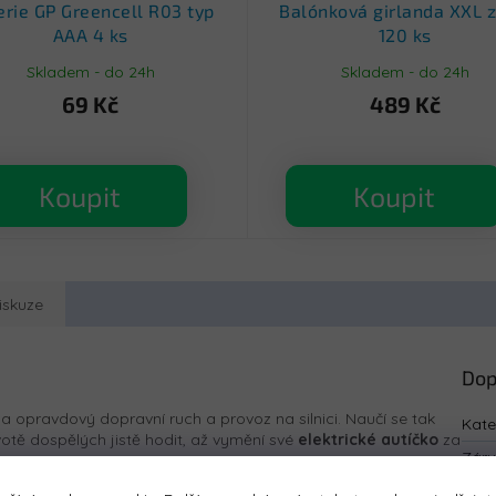
erie GP Greencell R03 typ
Balónková girlanda XXL z
AAA 4 ks
120 ks
Skladem - do 24h
Skladem - do 24h
69 Kč
489 Kč
Koupit
Koupit
iskuze
Dop
na opravdový dopravní ruch a provoz na silnici. Naučí se tak
Kate
otě dospělých jistě hodit, až vymění své
elektrické autíčko
za
Zár
EAN
: