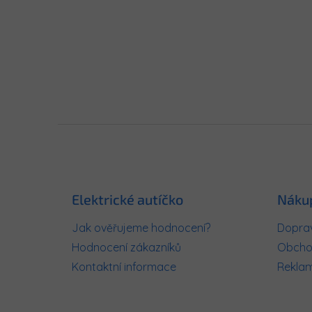
Z
á
p
a
t
Elektrické autíčko
Náku
í
Jak ověřujeme hodnocení?
Doprav
Hodnocení zákazníků
Obcho
Kontaktní informace
Rekla