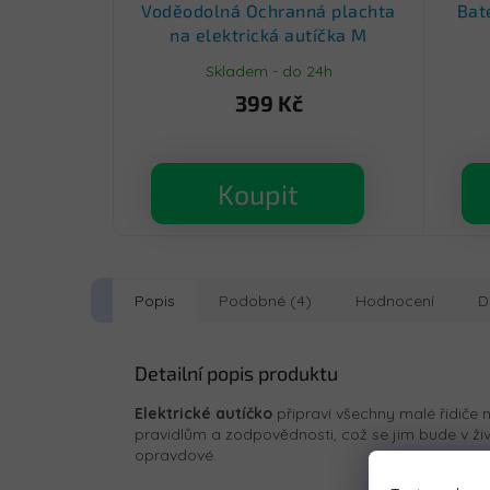
Voděodolná Ochranná plachta
Bat
na elektrická autíčka M
Skladem - do 24h
399 Kč
Koupit
Popis
Podobné (4)
Hodnocení
D
Detailní popis produktu
Elektrické autíčko
připraví všechny malé řidiče 
pravidlům a zodpovědnosti, což se jim bude v živ
opravdové.