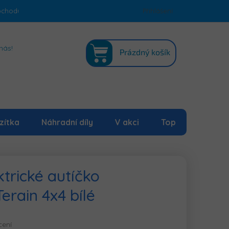
bchodu
Podmínky ochrany osobních údajů
Přihlášení
Mapa serveru
NÁKUPNÍ
nás!
Prázdný košík
KOŠÍK
zítka
Náhradní díly
V akci
Top
trické autíčko
erain 4x4 bílé
cení