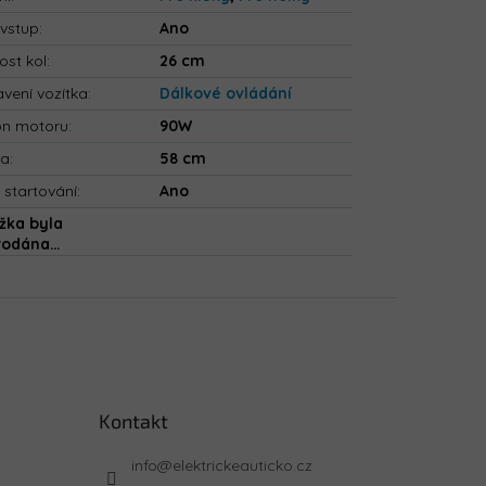
vstup
:
Ano
ost kol
:
26 cm
vení vozítka
:
Dálkové ovládání
on motoru
:
90W
ka
:
58 cm
 startování
:
Ano
žka byla
rodána…
Kontakt
info
@
elektrickeauticko.cz