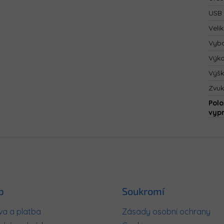
USB 
Velik
Vyba
Výk
Výš
Zvuk
Polo
vyp
p
Soukromí
a a platba
Zásady osobní ochrany