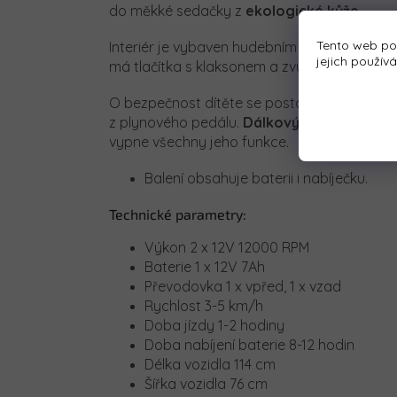
do měkké sedačky z
ekologické kůže
.
Tento web po
Interiér je vybaven hudebním panelem se v
jejich použív
má tlačítka s klaksonem a zvukovými efekty.
O bezpečnost dítěte se postará funkce auto
z plynového pedálu.
Dálkový ovladač
má
b
vypne všechny jeho funkce.
Balení obsahuje baterii i nabíječku.
Technické parametry:
Výkon 2 x 12V 12000 RPM
Baterie 1 x 12V 7Ah
Převodovka 1 x vpřed, 1 x vzad
Rychlost 3-5 km/h
Doba jízdy 1-2 hodiny
Doba nabíjení baterie 8-12 hodin
Délka vozidla 114 cm
Šířka vozidla 76 cm