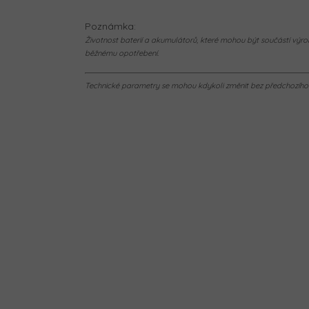
Poznámka:
Životnost baterií a akumulátorů, které mohou být součástí výrob
běžnému opotřebení.
Technické parametry se mohou kdykoli změnit bez předchozího u