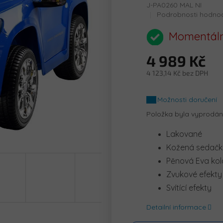
J-PA0260 MAL NI
Průměrné
Podrobnosti hodno
hodnocení
produktu
Momentáln
je
0,0
4 989 Kč
z
5
4 123,14 Kč bez DPH
hvězdiček.
Měrná
cena:
Možnosti doručení
Položka byla vyprodá
Lakované
Kožená sedač
Pěnová Eva kol
Zvukové efekty
Svítící efekty
Detailní informace