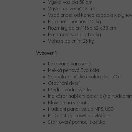
Výška vozidla 58 cm
Výška od země 12 cm
Vzdálenost od konce sedadla k plyno
Maximální nosnost 30 kg
Rozměry balení 116 x 62 x 38 cm
Hmotnost vozidla 17,7 kg
Váha s balením 23 kg
Vybavení:
Lakovaná karoserie
Měkká pěnová Eva kola
Sedadlo z měkké ekologické kůže
Otevírání dveří
Přední i zadní světla
Indikátor nabíjení baterie (na hudební
Klakson na volantu
Hudební panel: vstup MP3, USB
Možnost dálkového ovládání
Startování pomocí tlačítka