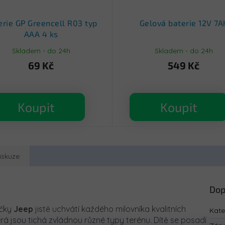
erie GP Greencell R03 typ
Gelová baterie 12V 7A
AAA 4 ks
Skladem - do 24h
Skladem - do 24h
69 Kč
549 Kč
Koupit
Koupit
iskuze
Dop
ačky
Jeep
jistě uchvátí každého milovníka kvalitních
Kate
erá jsou tichá zvládnou různé typy terénu. Dítě se posadí