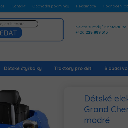
dce
Kontakt
Obchodní podmínky
Reklamace
Hodnocení o
Nevíte si rady? Kontaktujte 
EDAT
+420
228 889 315
Dětské čtyřkolky
Traktory pro děti
Šlapací vo
Dětské ele
Grand Che
modré