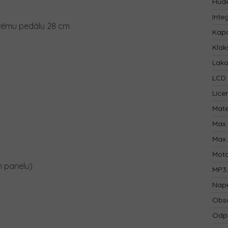
Hude
Inte
vému pedálu 28 cm
Kapa
Klak
Lak
LCD 
Lice
Mate
Max.
Max.
Mot
m panelu)
MP3
Napě
Obsa
Odp