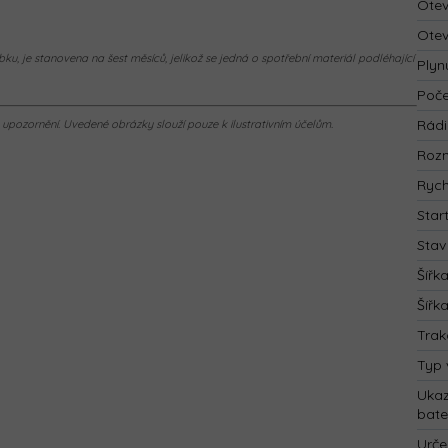
Otev
Otev
ku, je stanovena na šest měsíců, jelikož se jedná o spotřební materiál podléhající
Plyn
Poče
Rád
pozornění. Uvedené obrázky slouží pouze k ilustrativním účelům.
Rozm
Rych
Star
Stav
Šířk
Šířk
Trak
Typ 
Ukaz
bate
Urče