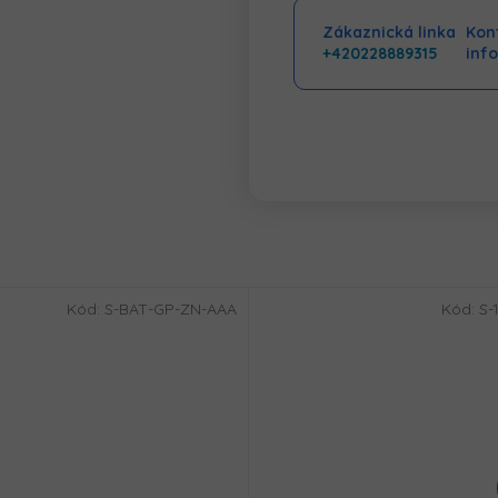
Zákaznická linka
Kont
+420228889315
inf
Kód:
S-BAT-GP-ZN-AAA
Kód:
S-