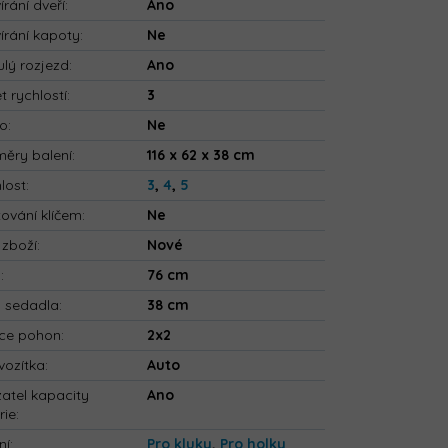
írání dveří
:
Ano
írání kapoty
:
Ne
ulý rozjezd
:
Ano
t rychlostí
:
3
io
:
Ne
ěry balení
:
116 x 62 x 38 cm
lost
:
3
,
4
,
5
tování klíčem
:
Ne
 zboží
:
Nové
a
:
76 cm
a sedadla
:
38 cm
ce pohon
:
2x2
vozítka
:
Auto
atel kapacity
Ano
rie
:
ní
:
Pro kluky
,
Pro holky