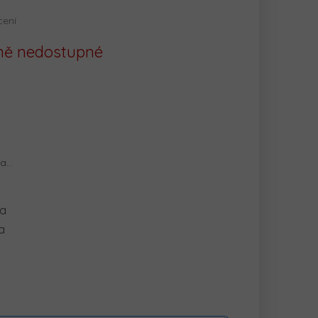
cení
ě nedostupné
na…
ka
a