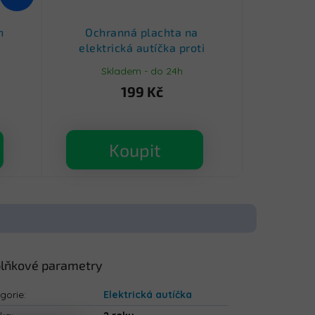
h
Ochranná plachta na
elektrická autíčka proti
prachu M 125x70 cm
Skladem - do 24h
199 Kč
Koupit
lňkové parametry
gorie
:
Elektrická autíčka