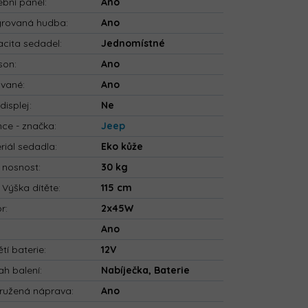
bní panel
:
Ano
grovaná hudba
:
Ano
cita sedadel
:
Jednomístné
son
:
Ano
ované
:
Ano
displej
:
Ne
nce - značka
:
Jeep
riál sedadla
:
Eko kůže
 nosnost
:
30 kg
 Výška dítěte
:
115 cm
or
:
2x45W
:
Ano
tí baterie
:
12V
h balení
:
Nabíječka, Baterie
ružená náprava
:
Ano