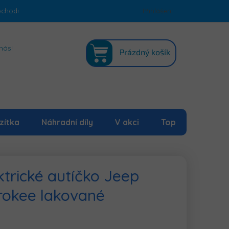
bchodu
Podmínky ochrany osobních údajů
Přihlášení
Mapa serveru
NÁKUPNÍ
nás!
Prázdný košík
KOŠÍK
zítka
Náhradní díly
V akci
Top
ktrické autíčko Jeep
rokee lakované