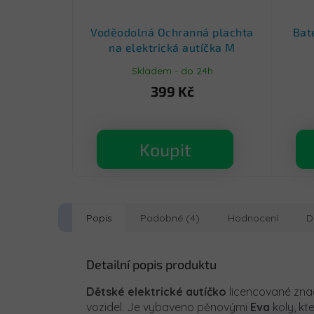
Voděodolná Ochranná plachta
Bat
na elektrická autíčka M
Skladem - do 24h
399 Kč
Koupit
Popis
Podobné (4)
Hodnocení
D
Detailní popis produktu
Dětské elektrické autíčko
licencované zn
vozidel. Je vybaveno pěnovými
Eva
koly, kt