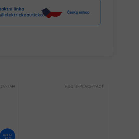
aktní linka
o@elektrickeauticko.cz
12V-7AH
Kód:
S-PLACHTA01
839 Kč
–34 %