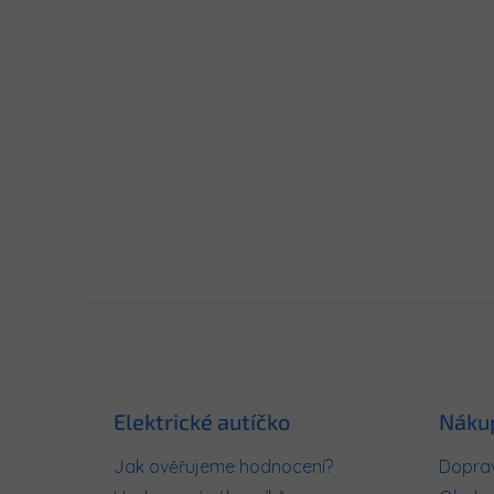
Z
á
p
a
t
Elektrické autíčko
Náku
í
Jak ověřujeme hodnocení?
Doprav