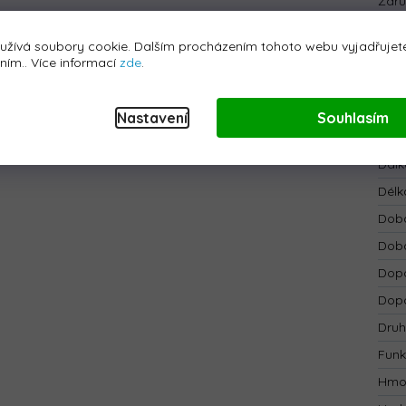
Zár
EAN
:
užívá soubory cookie. Dalším procházením tohoto webu vyjadřujete
stupy
MP3, USB
a předem nahranými melodiemi. Volant
Bar
áním.. Více informací
zde
.
Bate
matické brzdy, která se aktivuje ihned po spuštění nohy
Bezp
Nastavení
Souhlasím
ezpečnostní tlačítko Stop
, které ihned zastaví vozidlo a
Blue
Dálk
Délk
Doba
Doba
Dopo
Dopo
Druh
Funk
Hmo