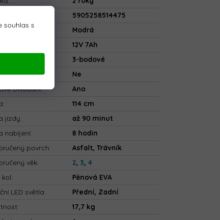
uka
:
2 roky
5905258514475
 souhlas s
va
:
Modrá
rie
:
12V 7Ah
ečnostní pásy
:
3-bodové
tooth
:
Ne
ové ovládání
:
Ano
a
:
114 cm
 jízdy
:
až 90 minut
 nabíjení
:
8 hodin
ručený povrch
:
Asfalt, Trávník
ručený věk
:
2
,
3
,
4
 kol
:
Pěnová EVA
ční LED světla
:
Přední, Zadní
tnost
:
17,7 kg