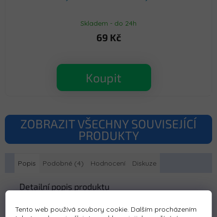
Skladem - do 24h
69 Kč
Koupit
ZOBRAZIT VŠECHNY SOUVISEJÍCÍ
PRODUKTY
Popis
Podobné (4)
Hodnocení
Diskuze
Detailní popis produktu
Elektrické autíčko
Dodge Ram
nesmí chybět v
Tento web používá soubory cookie. Dalším procházením
žádné dětské garáži. Autíčko je poháněno baterií s