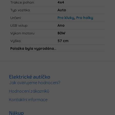
Trakce pohon
:
4x4
Typ vozítka
:
Auto
Určení
:
Pro kluky
,
Pro holky
USB vstup
:
Ano
Výkon motoru
:
80W
Výška
:
57 cm
Položka byla vyprodána…
Z
á
p
Elektrické autíčko
a
Jak ověřujeme hodnocení?
t
Hodnocení zákazníků
í
Kontaktní informace
Nákup