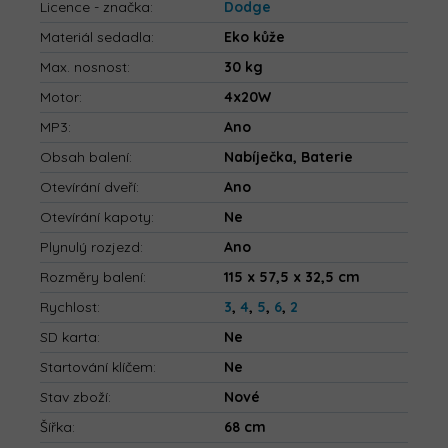
Licence - značka
:
Dodge
Materiál sedadla
:
Eko kůže
Max. nosnost
:
30 kg
Motor
:
4x20W
MP3
:
Ano
Obsah balení
:
Nabíječka, Baterie
Otevírání dveří
:
Ano
Otevírání kapoty
:
Ne
Plynulý rozjezd
:
Ano
Rozměry balení
:
115 x 57,5 x 32,5 cm
Rychlost
:
3
,
4
,
5
,
6
,
2
SD karta
:
Ne
Startování klíčem
:
Ne
Stav zboží
:
Nové
Šířka
:
68 cm