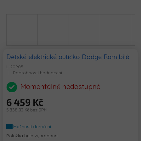
Dětské elektrické autíčko Dodge Ram bílé
L-20905
Průměrné
Podrobnosti hodnocení
hodnocení
produktu
Momentálně nedostupné
je
0,0
6 459 Kč
z
5
5 338,02 Kč bez DPH
hvězdiček.
Měrná
cena:
Možnosti doručení
Položka byla vyprodána…