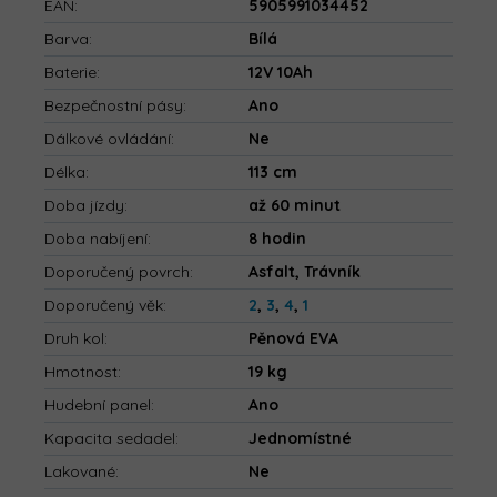
EAN
:
5905991034452
Barva
:
Bílá
Baterie
:
12V 10Ah
Bezpečnostní pásy
:
Ano
Dálkové ovládání
:
Ne
Délka
:
113 cm
Doba jízdy
:
až 60 minut
Doba nabíjení
:
8 hodin
Doporučený povrch
:
Asfalt, Trávník
Doporučený věk
:
2
,
3
,
4
,
1
Druh kol
:
Pěnová EVA
Hmotnost
:
19 kg
Hudební panel
:
Ano
Kapacita sedadel
:
Jednomístné
Lakované
:
Ne