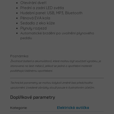
Otevírání dveří
Přední a zadní LED světla
Hudební panel: USB, MP3, Bluetooth
Pěnová EVA kola
Sedadlo z eko kůže
Plynuly rozjezd
Automatické brzdění po uvolnění plynového
pedálu
Poznámka:
Životnost baterií a akumulátorů, které mohou být součástí výrobku, je
stanovena na šest měsíců, jelikož se jedná o spotřební materiál
podléhající běžnému opotřebení.
Technické parametry se mohou kdykoli změnit bez předchozího
upozornění. Uvedené obrázky slouží pouze k ilustrativním účelům.
Doplňkové parametry
Kategorie
:
Elektrická autíčka