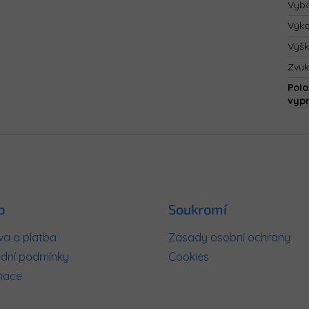
Vyba
Výk
Výš
Zvuk
Polo
vyp
p
Soukromí
a a platba
Zásady osobní ochrany
dní podmínky
Cookies
mace