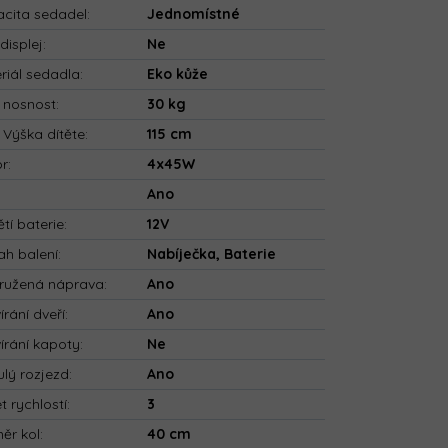
cita sedadel
:
Jednomístné
displej
:
Ne
riál sedadla
:
Eko kůže
 nosnost
:
30 kg
 Výška dítěte
:
115 cm
or
:
4x45W
:
Ano
tí baterie
:
12V
h balení
:
Nabíječka, Baterie
ružená náprava
:
Ano
írání dveří
:
Ano
írání kapoty
:
Ne
ulý rozjezd
:
Ano
t rychlostí
:
3
ěr kol
:
40 cm