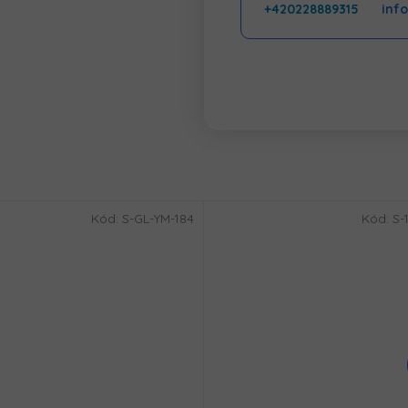
+420228889315
inf
Kód:
S-GL-YM-184
Kód:
S-