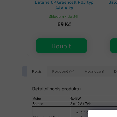
Baterie GP Greencell R03 typ
Bal
AAA 4 ks
Skladem - do 24h
69 Kč
Koupit
Popis
Podobné (4)
Hodnocení
D
Detailní popis produktu
Motor
4x45W
Baterie
2 x 12V / 7Ah
2,4 GHz,