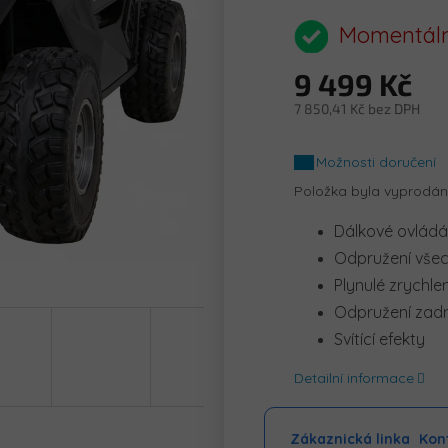
hodnocení
produktu
Momentáln
je
0,0
9 499 Kč
z
5
7 850,41 Kč bez DPH
hvězdiček.
Měrná
cena:
Možnosti doručení
Položka byla vyprodá
Dálkové ovládá
Odpružení všec
Plynulé zrychlen
Odpružení zadn
Svítící efekty
Detailní informace
Zákaznická linka
Kont