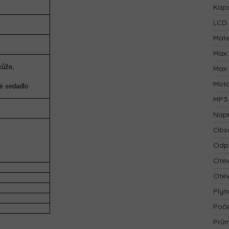
Kapa
LCD 
Mate
Max.
kůže,
Max.
Mot
né sedadlo
MP3
Napě
Obsa
Odp
Otev
Otev
Plyn
Poče
Prům