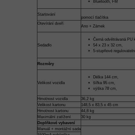
Bluetooth, FM
Startování
pomocí tlačítka
Otevírání dveří
Ano + Zámek
Černá odvětrávaná PU 
Sedadlo
54 x 23 x 32 cm,
5-stupňové regulovatel
Rozměry
Délka 144 cm,
Velikost vozidla
šířka 95 cm,
výška 78 cm,
Hmotnost vozidla
36,2 kg
Velikost kartonu
148,5 x 83,5 x 45 cm
Hmotnost kartonu
44,8 kg
Maximální zatížení
30 kg
Doplňkové vybavení
Manuál + montážní sada
1500mA nabíječka,