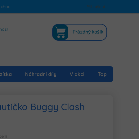
bchodu
Podmínky ochrany osobních údajů
Přihlášení
Mapa serveru
NÁKUPNÍ
nás!
Prázdný košík
KOŠÍK
zítka
Náhradní díly
V akci
Top
 autíčko Buggy Clash
cení