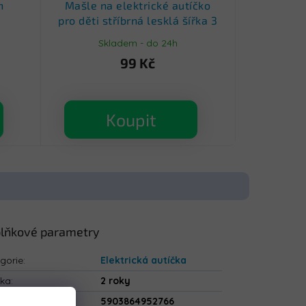
h
Mašle na elektrické autíčko
pro děti stříbrná lesklá šířka 3
cm
Skladem - do 24h
99 Kč
Koupit
lňkové parametry
gorie
:
Elektrická autíčka
uka
:
2 roky
5903864952766