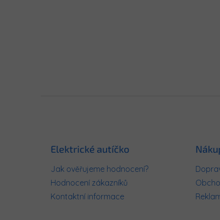
Z
á
p
a
t
Elektrické autíčko
Náku
í
Jak ověřujeme hodnocení?
Doprav
Hodnocení zákazníků
Obcho
Kontaktní informace
Rekla