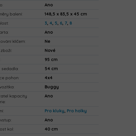
io
:
Ano
ěry balení
:
148,5 x 83,5 x 45 cm
lost
:
3
,
4
,
5
,
6
,
7
,
8
arta
:
Ano
tování klíčem
:
Ne
 zboží
:
Nové
a
:
95 cm
a sedadla
:
54 cm
ce pohon
:
4x4
vozítka
:
Buggy
atel kapacity
Ano
rie
:
ní
:
Pro kluky
,
Pro holky
vstup
:
Ano
ost kol
:
40 cm