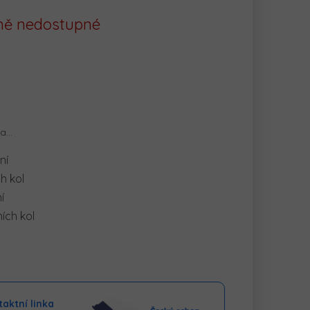
ě nedostupné
na…
ní
h kol
í
ích kol
aktní linka