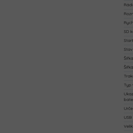
Rád
Rozm
Rych
SD k
Star
Stav
Šířk
Šířk
Trak
Typ 
Ukaz
bate
Urče
USB 
Velik