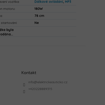
vení vozítka
:
Dálkové ovládání
,
MP3
on motoru
:
180W
ka
:
78 cm
 startování
:
Ne
žka byla
rodána…
Kontakt
info
@
elektrickeauticko.cz
+420228889315