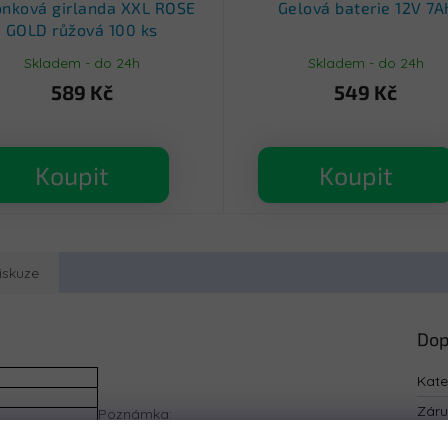
ónková girlanda XXL ROSE
Gelová baterie 12V 7A
GOLD růžová 100 ks
Skladem - do 24h
Skladem - do 24h
589 Kč
549 Kč
Koupit
Koupit
iskuze
Dop
Kate
Zár
Poznámka:
Životnost baterií a akumulátorů, které mohou být součástí
EAN
: