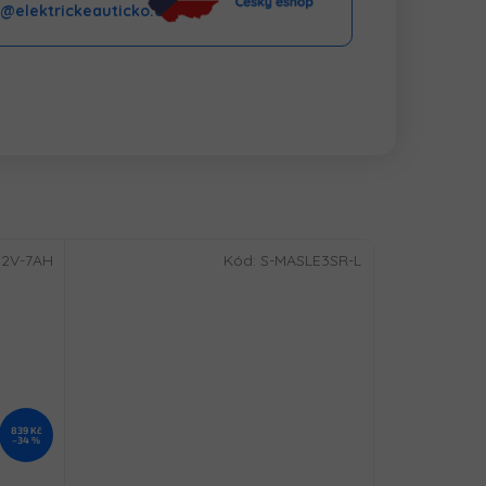
o@elektrickeauticko.cz
12V-7AH
Kód:
S-MASLE3SR-L
839 Kč
–34 %