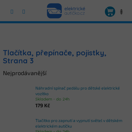
Přejít
na
NÁKUP
obsah
KOŠÍK
Tlačítka, přepínače, pojistky
,
Strana 3
Nejprodávanější
Náhradní spínač pedálu pro dětské elektrické
vozítko
Skladem - do 24h
179 Kč
Tlačítko pro zapnutí a vypnutí světel v dětském
elektrickém autíčku
Skladem - do 24h