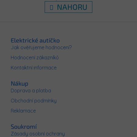
v
k
NAHORU
l
o
á
v
d
á
Z
n
a
í
á
c
í
p
Elektrické autíčko
p
a
Jak ověřujeme hodnocení?
r
t
v
Hodnocení zákazníků
í
k
y
Kontaktní informace
v
ý
Nákup
p
i
Doprava a platba
s
Obchodní podmínky
u
Reklamace
Soukromí
Zásady osobní ochrany