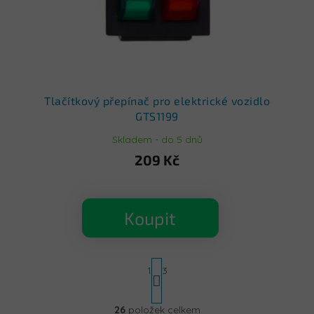
Tlačítkový přepínač pro elektrické vozidlo
GTS1199
Skladem - do 5 dnů
209 Kč
Koupit
S
1
3
t
r
á
O
26
položek celkem
n