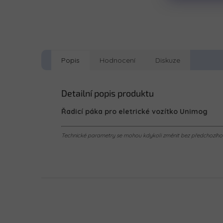
Popis
Hodnocení
Diskuze
Detailní popis produktu
Řadicí páka pro eletrické vozítko Unimog
Technické parametry se mohou kdykoli změnit bez předchozího u
Z
á
p
a