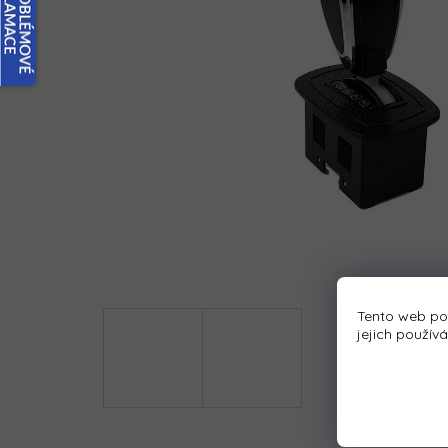
Tento web po
jejich použív