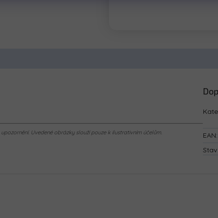
Dop
Kate
pozornění. Uvedené obrázky slouží pouze k ilustrativním účelům.
EAN
:
Stav