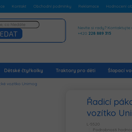
dce
Kontakt
Obchodní podmínky
Reklamace
Hodnocení o
Nevíte si rady? Kontaktujte 
EDAT
+420
228 889 315
Dětské čtyřkolky
Traktory pro děti
Šlapací vo
ické vozítko Unimog
Řadicí páka
vozítko U
L-5520
Průměrné
Podrobnosti hodno