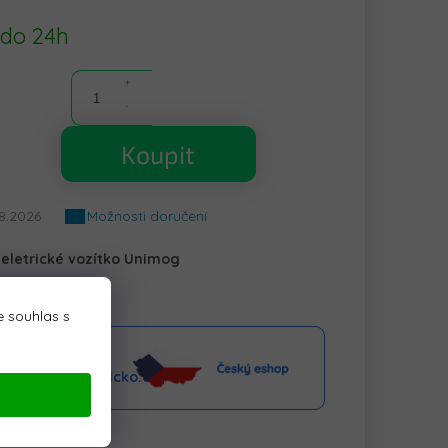
 do 24h
Koupit
.8.2026
Možnosti doručení
 eletrické vozítko Unimog
 souhlas s
aktní linka
o@elektrickeauticko.cz