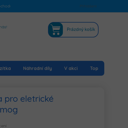
bchodu
Podmínky ochrany osobních údajů
Přihlášení
Mapa serveru
NÁKUPNÍ
nás!
Prázdný košík
KOŠÍK
zítka
Náhradní díly
V akci
Top
 pro eletrické
nimog
cení