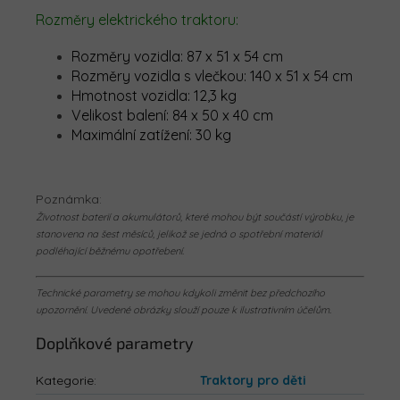
Rozměry elektrického traktoru:
Rozměry vozidla: 87 x 51 x 54 cm
Rozměry vozidla s vlečkou: 140 x 51 x 54 cm
Hmotnost vozidla: 12,3 kg
Velikost balení: 84 x 50 x 40 cm
Maximální zatížení: 30 kg
Poznámka:
Životnost baterií a akumulátorů, které mohou být součástí výrobku, je
stanovena na šest měsíců, jelikož se jedná o spotřební materiál
podléhající běžnému opotřebení.
Technické parametry se mohou kdykoli změnit bez předchozího
upozornění. Uvedené obrázky slouží pouze k ilustrativním účelům.
Doplňkové parametry
Kategorie
:
Traktory pro děti