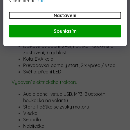
Více informací
zde
.
2x45W.
Traktor
je určen pro chlapce i dívky -
jediným omezením je zatížení do 30 kg.
Nastavení
Technické parametry elektrického traktoru:
Souhlasím
Motor: 2x45W
Baterie: 12V 7ah
Dálkové ovládání: 2,4G, tlačítko nouzového
zastavení, 3 rychlosti
Kola: EVA kola
Převodovka: pomalý start, 2 x vpřed / vzad
Světla: přední LED
Vybavení elektrického traktoru:
Audio panel: vstup USB, MP3,
Bluetooth,
houkačka na volantu
Start: Tlačítko se zvuky motoru
Vlečka
Sedadlo
Nabíječka