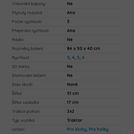
Otevírání kapoty
:
Ne
Plynulý rozjezd
:
Ano
Počet rychlostí
:
3
Přepínání rychlosti
:
Ano
Rádio
:
Ne
Rozměry balení
:
84 x 50 x 40 cm
Rychlost
:
3
,
4
,
5
,
6
SD karta
:
Ne
Startování klíčem
:
Ne
Stav zboží
:
Nové
Šířka
:
51 cm
Šířka sedadla
:
17 cm
Trakce pohon
:
2x2
Typ vozítka
:
Traktor
Určení
:
Pro kluky
,
Pro holky