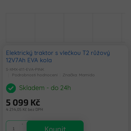
Elektrický traktor s vlečkou T2 růžový
12V7Ah EVA kola
S-XMX-611-EVA-PINK
Průměrné
Podrobnosti hodnocení
Značka:
Mamido
hodnocení
produktu
Skladem - do 24h
je
0,0
5 099 Kč
z
5
4 214,05 Kč bez DPH
hvězdiček.
Měrná
cena:
Koupit