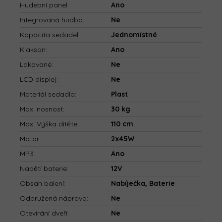
Hudební panel
:
Ano
Integrovaná hudba
:
Ne
Kapacita sedadel
:
Jednomístné
Klakson
:
Ano
Lakované
:
Ne
LCD displej
:
Ne
Materiál sedadla
:
Plast
Max. nosnost
:
30 kg
Max. Výška dítěte
:
110 cm
Motor
:
2x45W
MP3
:
Ano
Napětí baterie
:
12V
Obsah balení
:
Nabíječka, Baterie
Odpružená náprava
:
Ne
Otevírání dveří
:
Ne