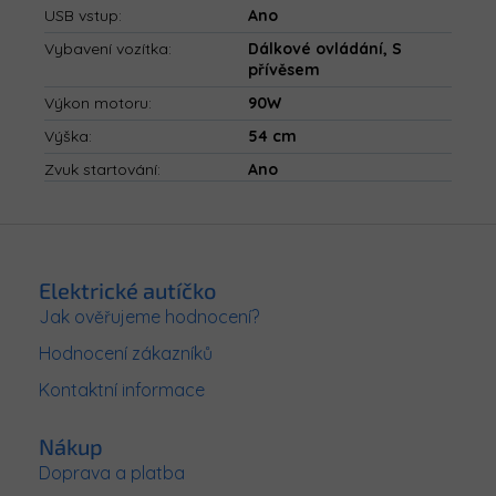
USB vstup
:
Ano
Vybavení vozítka
:
Dálkové ovládání, S
přívěsem
Výkon motoru
:
90W
Výška
:
54 cm
Zvuk startování
:
Ano
Z
á
p
Elektrické autíčko
a
Jak ověřujeme hodnocení?
t
Hodnocení zákazníků
í
Kontaktní informace
Nákup
Doprava a platba