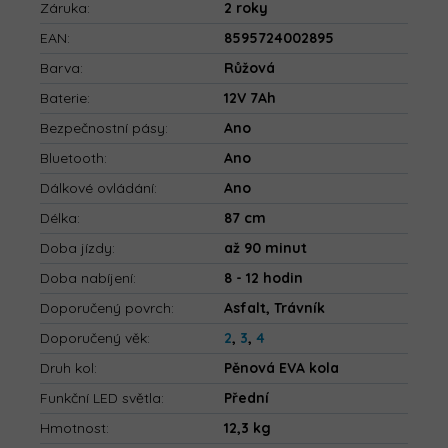
Záruka
:
2 roky
EAN
:
8595724002895
Barva
:
Růžová
Baterie
:
12V 7Ah
Bezpečnostní pásy
:
Ano
Bluetooth
:
Ano
Dálkové ovládání
:
Ano
Délka
:
87 cm
Doba jízdy
:
až 90 minut
Doba nabíjení
:
8 - 12 hodin
Doporučený povrch
:
Asfalt, Trávník
Doporučený věk
:
2
,
3
,
4
Druh kol
:
Pěnová EVA kola
Funkční LED světla
:
Přední
Hmotnost
:
12,3 kg