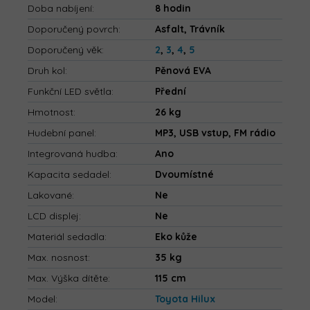
Doba nabíjení
:
8 hodin
Doporučený povrch
:
Asfalt, Trávník
Doporučený věk
:
2
,
3
,
4
,
5
Druh kol
:
Pěnová EVA
Funkční LED světla
:
Přední
Hmotnost
:
26 kg
Hudební panel
:
MP3, USB vstup, FM rádio
Integrovaná hudba
:
Ano
Kapacita sedadel
:
Dvoumístné
Lakované
:
Ne
LCD displej
:
Ne
Materiál sedadla
:
Eko kůže
Max. nosnost
:
35 kg
Max. Výška dítěte
:
115 cm
Model
:
Toyota Hilux