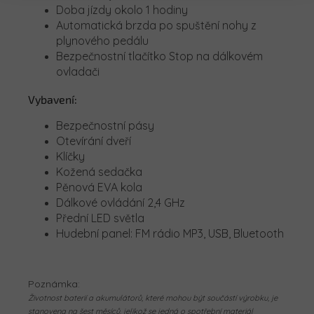
Doba jízdy okolo 1 hodiny
Automatická brzda po spuštění nohy z
plynového pedálu
Bezpečnostní tlačítko Stop na dálkovém
ovladači
Vybavení:
Bezpečnostní pásy
Otevírání dveří
Klíčky
Kožená sedačka
Pěnová EVA kola
Dálkové ovládání 2,4 GHz
Přední LED světla
Hudební panel: FM rádio MP3, USB, Bluetooth
Poznámka:
Životnost baterií a akumulátorů, které mohou být součástí výrobku, je
stanovena na šest měsíců, jelikož se jedná o spotřební materiál