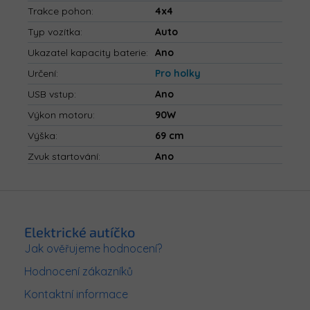
Trakce pohon
:
4x4
Typ vozítka
:
Auto
Ukazatel kapacity baterie
:
Ano
Určení
:
Pro holky
USB vstup
:
Ano
Výkon motoru
:
90W
Výška
:
69 cm
Zvuk startování
:
Ano
Z
á
p
Elektrické autíčko
a
Jak ověřujeme hodnocení?
t
Hodnocení zákazníků
í
Kontaktní informace