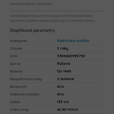
podléhající běžnému opotřebení.
Technické parametry se mohou kdykoli změnit bez předchozího
upozornění. Uvedené obrázky slouží pouze k ilustrativním účelům.
Doplňkové parametry
Kategorie
:
Elektrická autíčka
Záruka
:
2 roky
EAN
:
5904665995730
Barva
:
Růžová
Baterie
:
12v 14Ah
Bezpečnostní pásy
:
2-bodové
Bluetooth
:
Ano
Dálkové ovládání
:
Ano
Délka
:
133 cm
Doba jízdy
:
až 60 minut