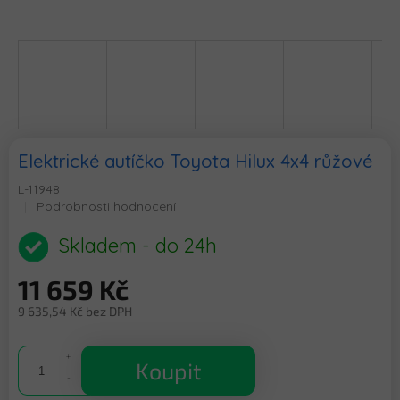
Elektrické autíčko Toyota Hilux 4x4 růžové
L-11948
Průměrné
Podrobnosti hodnocení
hodnocení
produktu
Skladem - do 24h
je
0,0
11 659 Kč
z
5
9 635,54 Kč bez DPH
hvězdiček.
Měrná
cena:
Koupit