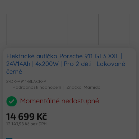
Elektrické autíčko Porsche 911 GT3 XXL |
24V14Ah | 4x200W | Pro 2 děti | Lakované
černé
S-DK-P911-BLACK-P
Průměrné
Podrobnosti hodnocení
Značka:
Mamido
hodnocení
produktu
Momentálně nedostupné
je
0,0
14 699 Kč
z
5
12 147,93 Kč bez DPH
hvězdiček.
Měrná
cena: