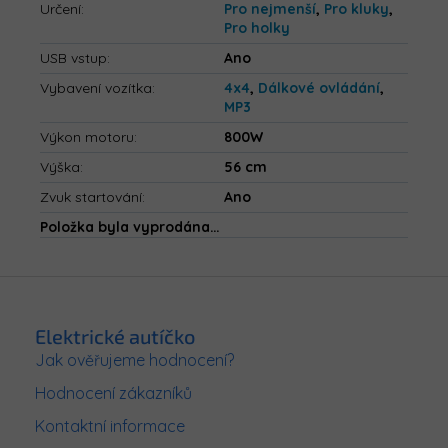
Určení
:
Pro nejmenší
,
Pro kluky
,
Pro holky
USB vstup
:
Ano
Vybavení vozítka
:
4x4
,
Dálkové ovládání
,
MP3
Výkon motoru
:
800W
Výška
:
56 cm
Zvuk startování
:
Ano
Položka byla vyprodána…
Z
á
p
Elektrické autíčko
a
Jak ověřujeme hodnocení?
t
Hodnocení zákazníků
í
Kontaktní informace