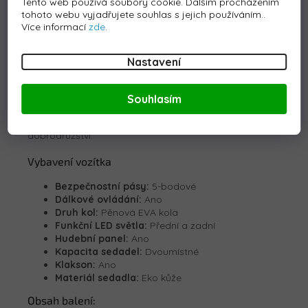
Tento web používá soubory cookie. Dalším procházením
Výkon: 800W
tohoto webu vyjadřujete souhlas s jejich používáním..
Nosnost: 60 kg
Více informací
zde
.
Hmotnost: 40 kg
Frekvence dálkového ovládání: 2,4 GHz
Nastavení
Porsche 911 GT3 XXL není jen hračkou, ale také učební
pomůckou, která dětem umožňuje získat základní
dovednosti v oblasti řízení a bezpečnosti na cestách.
Souhlasím
Díky robustní konstrukci a promyšlenému designu je
toto autíčko ideálním společníkem pro každé
dobrodružství.
Vybavení vozítka
Bezpečnostní pásy:
5-bodové
Dálkové ovládání:
Ano
Druh kol:
Pěnová EVA kola
Funkční LED světla:
Přední a zadní
Hudební panel:
Ano
Kapacita sedadel:
Dvoumístné
Klakson:
Ano
Materiál sedadla:
Eko kůže
Obsah balení: