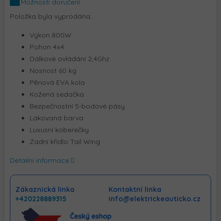
Možnosti doručení
Položka byla vyprodána…
Výkon 800W
Pohon 4x4
Dálkové ovládání 2,4Ghz
Nosnost 60 kg
Pěnová EVA kola
Kožená sedačka
Bezpečnostní 5-bodové pásy
Lakovaná barva
Luxusní koberečky
Zadní křídlo Tail Wing
Detailní informace
Zákaznická linka
Kontaktní linka
+420228889315
info@elektrickeauticko.cz