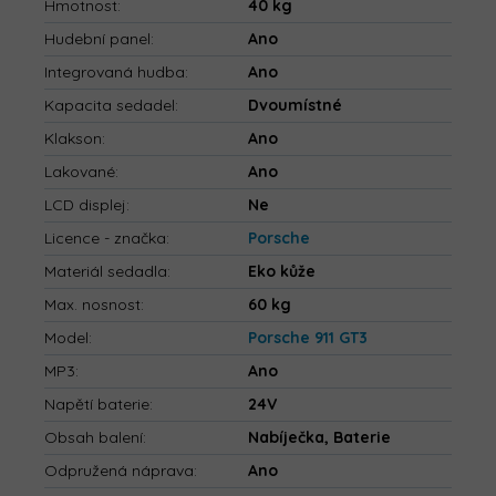
Hmotnost
:
40 kg
Hudební panel
:
Ano
Integrovaná hudba
:
Ano
Kapacita sedadel
:
Dvoumístné
Klakson
:
Ano
Lakované
:
Ano
LCD displej
:
Ne
Licence - značka
:
Porsche
Materiál sedadla
:
Eko kůže
Max. nosnost
:
60 kg
Model
:
Porsche 911 GT3
MP3
:
Ano
Napětí baterie
:
24V
Obsah balení
:
Nabíječka, Baterie
Odpružená náprava
:
Ano