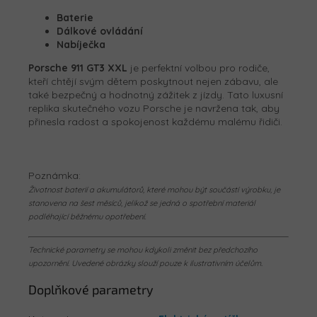
Baterie
Dálkové ovládání
Nabíječka
Porsche 911 GT3 XXL
je perfektní volbou pro rodiče,
kteří chtějí svým dětem poskytnout nejen zábavu, ale
také bezpečný a hodnotný zážitek z jízdy. Tato luxusní
replika skutečného vozu Porsche je navržena tak, aby
přinesla radost a spokojenost každému malému řidiči.
Poznámka:
Životnost baterií a akumulátorů, které mohou být součástí výrobku, je
stanovena na šest měsíců, jelikož se jedná o spotřební materiál
podléhající běžnému opotřebení.
Technické parametry se mohou kdykoli změnit bez předchozího
upozornění. Uvedené obrázky slouží pouze k ilustrativním účelům.
Doplňkové parametry