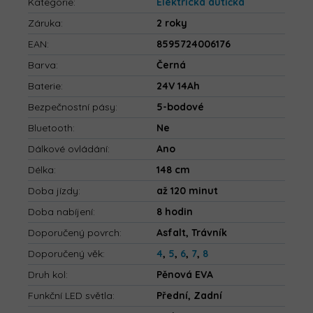
Kategorie
:
Elektrická autíčka
Záruka
:
2 roky
EAN
:
8595724006176
Barva
:
Černá
Baterie
:
24V 14Ah
Bezpečnostní pásy
:
5-bodové
Bluetooth
:
Ne
Dálkové ovládání
:
Ano
Délka
:
148 cm
Doba jízdy
:
až 120 minut
Doba nabíjení
:
8 hodin
Doporučený povrch
:
Asfalt, Trávník
Doporučený věk
:
4
,
5
,
6
,
7
,
8
Druh kol
:
Pěnová EVA
Funkční LED světla
:
Přední, Zadní