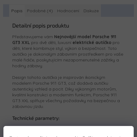
Popis
Podobné (4)
Hodnocení
Diskuze
Detailní popis produktu
Představujeme vám
Nejnovější model Porsche 911
GT3 XXL
pro dvě děti, luxusní
elektrické autíčko
pro
děti, které kombinuje styl, výkon a bezpečnost. Toto
autíčko je dokonalým zábavním prostředkem pro vaše
malé řidiče, poskytujícím nezapomenutelné zážitky a
hodiny zábavy.
Design tohoto autíčka je inspirován ikonickým
modelem Porsche 911 GT3, což dodává autíčku
autentický vzhled a pocit. Díky výkonným motorům,
kvalitní konstrukci a moderním funkcím, Porsche 911
GT3 XXL splňuje všechny požadavky na bezpečnou a
zábavnou jízdu.
Technické parametry:
Baterie: 24V 14Ah
Motor: 4 x 200W