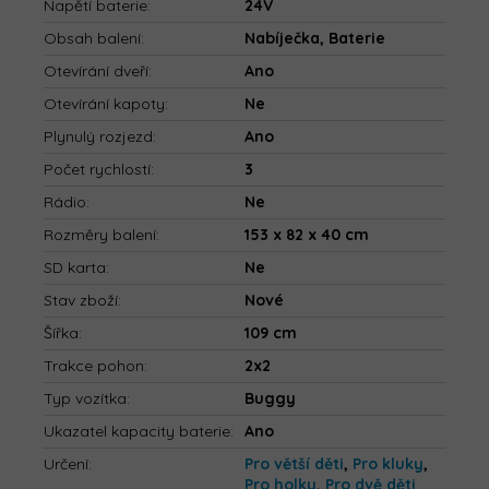
Napětí baterie
:
24V
Obsah balení
:
Nabíječka, Baterie
Otevírání dveří
:
Ano
Otevírání kapoty
:
Ne
Plynulý rozjezd
:
Ano
Počet rychlostí
:
3
Rádio
:
Ne
Rozměry balení
:
153 x 82 x 40 cm
SD karta
:
Ne
Stav zboží
:
Nové
Šířka
:
109 cm
Trakce pohon
:
2x2
Typ vozítka
:
Buggy
Ukazatel kapacity baterie
:
Ano
Určení
:
Pro větší děti
,
Pro kluky
,
Pro holky
,
Pro dvě děti