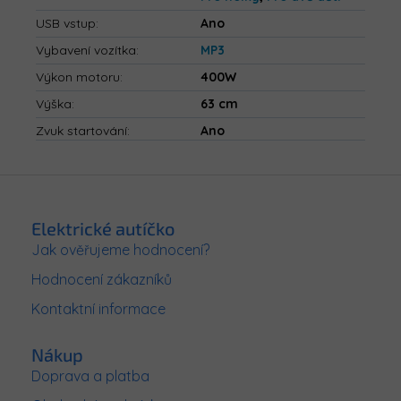
USB vstup
:
Ano
Vybavení vozítka
:
MP3
Výkon motoru
:
400W
Výška
:
63 cm
Zvuk startování
:
Ano
Z
á
p
Elektrické autíčko
a
Jak ověřujeme hodnocení?
t
Hodnocení zákazníků
í
Kontaktní informace
Nákup
Doprava a platba