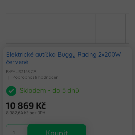
Elektrické autíčko Buggy Racing 2x200W
červené
R-PA.JS3168.CR
Průměrné
Podrobnosti hodnocení
hodnocení
produktu
Skladem - do 5 dnů
je
0,0
10 869 Kč
z
5
8 982,64 Kč bez DPH
hvězdiček.
Měrná
cena:
Koupit