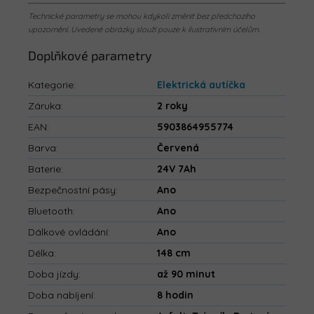
Technické parametry se mohou kdykoli změnit bez předchozího
upozornění. Uvedené obrázky slouží pouze k ilustrativním účelům.
Doplňkové parametry
Kategorie
:
Elektrická autíčka
Záruka
:
2 roky
EAN
:
5903864955774
Barva
:
Červená
Baterie
:
24V 7Ah
Bezpečnostní pásy
:
Ano
Bluetooth
:
Ano
Dálkové ovládání
:
Ano
Délka
:
148 cm
Doba jízdy
:
až 90 minut
Doba nabíjení
:
8 hodin