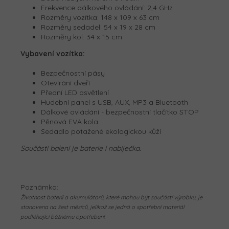
Frekvence dálkového ovládání: 2,4 GHz
Rozměry vozítka:
148 x 109 x 63 cm
Rozměry sedadel:
54 x 19 x 28 cm
Rozměry kol:
34 x 15 cm
Vybavení vozítka:
Bezpečnostní pásy
Otevírání dveří
Přední LED osvětlení
Hudební panel s USB, AUX, MP3 a Bluetooth
Dálkové ovládání - bezpečnostní tlačítko STOP
Pěnová EVA kola
Sedadlo potažené ekologickou kůží
Součástí balení je baterie i nabíječka.
Poznámka:
Životnost baterií a akumulátorů, které mohou být součástí výrobku, je
stanovena na šest měsíců, jelikož se jedná o spotřební materiál
podléhající běžnému opotřebení.