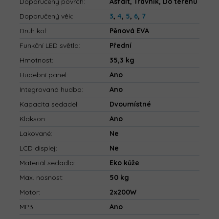
Doporučený povrch
:
Asfalt, Trávník, Do terénu
Doporučený věk
:
3
,
4
,
5
,
6
,
7
Druh kol
:
Pěnová EVA
Funkční LED světla
:
Přední
Hmotnost
:
35,3 kg
Hudební panel
:
Ano
Integrovaná hudba
:
Ano
Kapacita sedadel
:
Dvoumístné
Klakson
:
Ano
Lakované
:
Ne
LCD displej
:
Ne
Materiál sedadla
:
Eko kůže
Max. nosnost
:
50 kg
Motor
:
2x200W
MP3
:
Ano