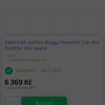
Elektrické autíčko Buggy Maverick Can-Am
4x200W 24V zelené
L-17291
Průměrné
Podrobnosti hodnocení
hodnocení
produktu
Skladem - do 5 dnů
je
0,0
6 369 Kč
z
5
5 263,64 Kč bez DPH
hvězdiček.
Měrná
cena:
Koupit