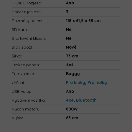
Plynulý rozjezd
:
Ano
Počet rychlostí
:
3
Rozměry balení
:
118 x 61,5 x 33 cm
SD karta
:
Ne
Startování klíčem
:
Ne
Stav zboží
:
Nové
Šířka
:
73 cm
Trakce pohon
:
4x4
Typ vozítka
:
Buggy
Určení
:
Pro kluky
,
Pro holky
USB vstup
:
Ano
Vybavení vozítka
:
4x4
,
Bluetooth
Výkon motoru
:
800W
Výška
:
63 cm