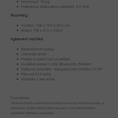
Hmotnost: 19 kg
Frekvence dálkového ovládání: 2,4 GHz
Rozměry:
Vozítko:
108 x 73,5 x 63,5 cm
Balení:
118 x 61,5 x 33cm
Vybavení vozítka:
Bezpečnostní pásy
Otevírání dveří
Přední a zadní LED osvětlení
Hudební panel s USB, Bluetooth, Rádiem
Dálkové ovládání - bezpečnostní tlačítko STOP
Pěnová EVA kola
Sedadlo z eko kůže
Poznámka:
Životnost baterií a akumulátorů, které mohou být součástí výrobku, je
stanovena na šest měsíců, jelikož se jedná o spotřební materiál
podléhající běžnému opotřebení.