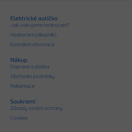
Z
á
p
Elektrické autíčko
a
Jak ověřujeme hodnocení?
t
Hodnocení zákazníků
í
Kontaktní informace
Nákup
Doprava a platba
Obchodní podmínky
Reklamace
Soukromí
Zásady osobní ochrany
Cookies