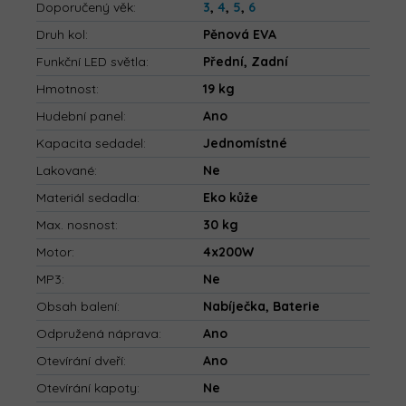
Doporučený věk
:
3
,
4
,
5
,
6
Druh kol
:
Pěnová EVA
Funkční LED světla
:
Přední, Zadní
Hmotnost
:
19 kg
Hudební panel
:
Ano
Kapacita sedadel
:
Jednomístné
Lakované
:
Ne
Materiál sedadla
:
Eko kůže
Max. nosnost
:
30 kg
Motor
:
4x200W
MP3
:
Ne
Obsah balení
:
Nabíječka, Baterie
Odpružená náprava
:
Ano
Otevírání dveří
:
Ano
Otevírání kapoty
:
Ne