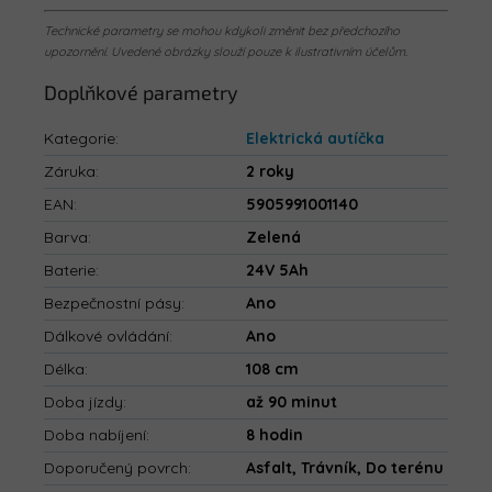
Technické parametry se mohou kdykoli změnit bez předchozího
upozornění. Uvedené obrázky slouží pouze k ilustrativním účelům.
Doplňkové parametry
Kategorie
:
Elektrická autíčka
Záruka
:
2 roky
EAN
:
5905991001140
Barva
:
Zelená
Baterie
:
24V 5Ah
Bezpečnostní pásy
:
Ano
Dálkové ovládání
:
Ano
Délka
:
108 cm
Doba jízdy
:
až 90 minut
Doba nabíjení
:
8 hodin
Doporučený povrch
:
Asfalt, Trávník, Do terénu