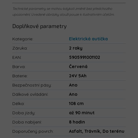
Technické parametry se mohou kdykoli změnit bez předchozího
upozornění. Uvedené obrázky slouží pouze k ilustrativním účelům.
Doplňkové parametry
Kategorie
:
Elektrická autíčka
Záruka
:
2 roky
EAN
:
5905991001102
Barva
:
Červená
Baterie
:
24V 5Ah
Bezpečnostní pásy
:
Ano
Dálkové ovládání
:
Ano
Délka
:
108 cm
Doba jízdy
:
až 90 minut
Doba nabíjení
:
8 hodin
Doporučený povrch
:
Asfalt, Trávník, Do terénu