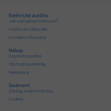
Z
á
p
Elektrické autíčko
a
Jak ověřujeme hodnocení?
t
Hodnocení zákazníků
í
Kontaktní informace
Nákup
Doprava a platba
Obchodní podmínky
Reklamace
Soukromí
Zásady osobní ochrany
Cookies