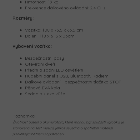
Hmotnost: 19 kg
Frekvence dálkového ovládání: 2,4 GHz
Rozměry:
Vozítko:
108 x 73,5 x 63,5 cm
Balení:
118 x 61,5 x 33cm
Vybavení vozítka:
Bezpečnostní pásy
Otevírání dveří
Přední a zadní LED osvětlení
Hudební panel s USB, Bluetooth, Rádiem
Dálkové ovládání - bezpečnostní tlačítko STOP
Pěnová EVA kola
Sedadlo z eko kůže
Poznámka:
Životnost baterií a akumulátorů, které mohou být součástí výrobku, je
stanovena na šest měsíců, jelikož se jedná o spotřební materiál
podléhající běžnému opotřebení.