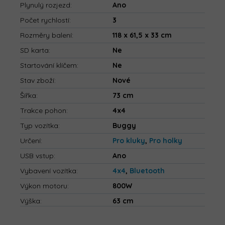
Plynulý rozjezd
:
Ano
Počet rychlostí
:
3
Rozměry balení
:
118 x 61,5 x 33 cm
SD karta
:
Ne
Startování klíčem
:
Ne
Stav zboží
:
Nové
Šířka
:
73 cm
Trakce pohon
:
4x4
Typ vozítka
:
Buggy
Určení
:
Pro kluky
,
Pro holky
USB vstup
:
Ano
Vybavení vozítka
:
4x4
,
Bluetooth
Výkon motoru
:
800W
Výška
:
63 cm