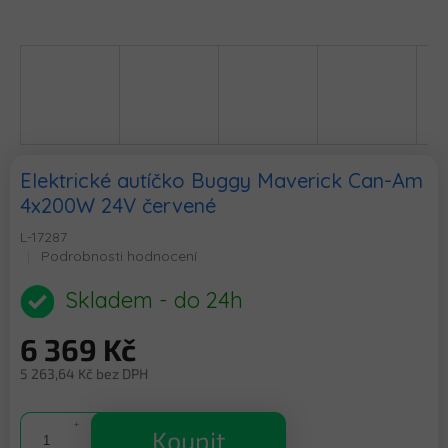
Elektrické autíčko Buggy Maverick Can-Am
4x200W 24V červené
L-17287
Průměrné
Podrobnosti hodnocení
hodnocení
produktu
Skladem - do 24h
je
0,0
6 369 Kč
z
5
5 263,64 Kč bez DPH
hvězdiček.
Měrná
cena:
Koupit