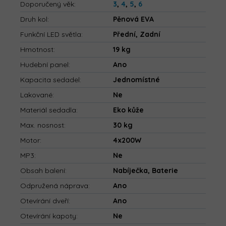
Doporučený věk
:
3
,
4
,
5
,
6
Druh kol
:
Pěnová EVA
Funkční LED světla
:
Přední, Zadní
Hmotnost
:
19 kg
Hudební panel
:
Ano
Kapacita sedadel
:
Jednomístné
Lakované
:
Ne
Materiál sedadla
:
Eko kůže
Max. nosnost
:
30 kg
Motor
:
4x200W
MP3
:
Ne
Obsah balení
:
Nabíječka, Baterie
Odpružená náprava
:
Ano
Otevírání dveří
:
Ano
Otevírání kapoty
:
Ne