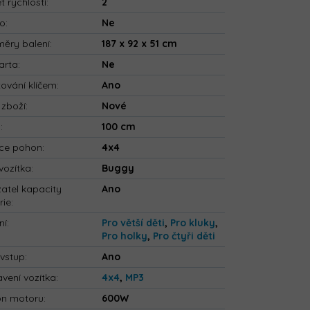
t rychlostí
:
2
io
:
Ne
ěry balení
:
187 x 92 x 51 cm
arta
:
Ne
tování klíčem
:
Ano
 zboží
:
Nové
a
:
100 cm
ce pohon
:
4x4
vozítka
:
Buggy
atel kapacity
Ano
rie
:
ní
:
Pro větší děti
,
Pro kluky
,
Pro holky
,
Pro čtyři děti
vstup
:
Ano
vení vozítka
:
4x4
,
MP3
on motoru
:
600W