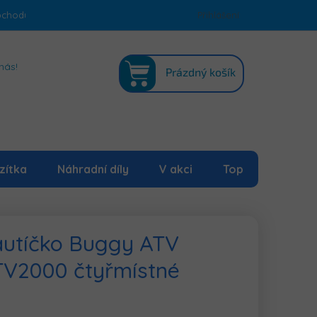
bchodu
Podmínky ochrany osobních údajů
Přihlášení
Mapa serveru
NÁKUPNÍ
nás!
Prázdný košík
KOŠÍK
zítka
Náhradní díly
V akci
Top
 autíčko Buggy ATV
V2000 čtyřmístné