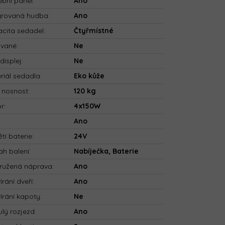
bní panel
:
Ano
grovaná hudba
:
Ano
cita sedadel
:
Čtyřmístné
ované
:
Ne
displej
:
Ne
riál sedadla
:
Eko kůže
 nosnost
:
120 kg
or
:
4x150W
:
Ano
tí baterie
:
24V
h balení
:
Nabíječka, Baterie
ružená náprava
:
Ano
írání dveří
:
Ano
írání kapoty
:
Ne
ulý rozjezd
:
Ano