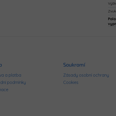
Výš
Zvuk
Polo
vyp
p
Soukromí
a a platba
Zásady osobní ochrany
dní podmínky
Cookies
mace