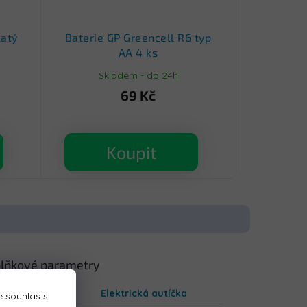
latý
Baterie GP Greencell R6 typ
AA 4 ks
Skladem - do 24h
69 Kč
Koupit
lňkové parametry
gorie
:
Elektrická autíčka
 souhlas s