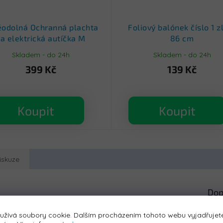
odolná Ochranná plachta
Foliový balónek číslo 1 z
a elektrická autíčka M
86 cm
Skladem - do 24h
Skladem - do 24h
399 Kč
139 Kč
Koupit
Koupit
iskuze
Dop
otory o celkovém výkonu
600W
nesmí chybět v žádné dětské
Kate
užívá soubory cookie. Dalším procházením tohoto webu vyjadřujete
u
24V 15.6Ah
(LI-ion). Maximální zatížení vozítka je 120 kg.