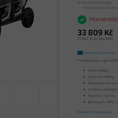
R-PA.A033.LIION.BIA
Průměrné
Podrobnosti hodno
hodnocení
produktu
Momentáln
je
0,0
33 809 Kč
z
5
27 941,32 Kč bez DPH
hvězdiček.
Měrná
cena:
Možnosti doručení
Položka byla vyprodá
Svítící efekty
Zvukové efekty
Bezpečnostní pá
Kožená sedačka
Nosnost 120 kg
Bluetooth, MP3, 
Detailní informace