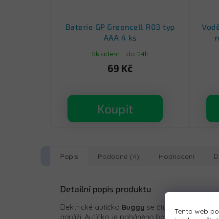
Baterie GP Greencell R03 typ
Vodě
AAA 4 ks
n
Skladem - do 24h
69 Kč
Koupit
Popis
Podobné (4)
Hodnocení
D
Detailní popis produktu
Elektrické autíčko
Buggy
se čtyřmi silnými m
Tento web po
garáži. Autíčko je poháněno baterií s kapacito