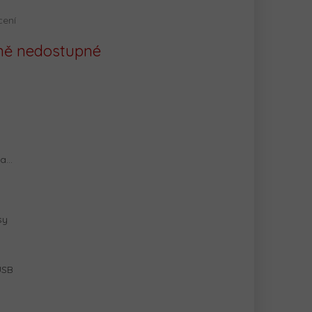
cení
ě nedostupné
na…
sy
USB