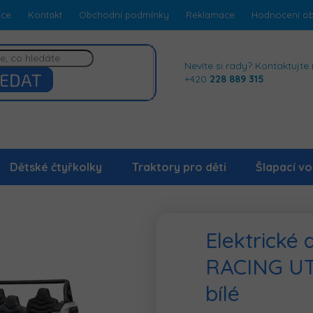
dce
Kontakt
Obchodní podmínky
Reklamace
Hodnocení o
Nevíte si rady? Kontaktujte 
EDAT
+420
228 889 315
Dětské čtyřkolky
Traktory pro děti
Šlapací vo
Elektrické
RACING UT
bílé