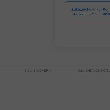
Zákaznická linka
Kont
+420228889315
inf
Kód:
S-COVER-M
Kód:
S-BALONEK1Z