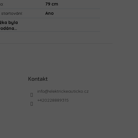
ka
:
79 cm
 startování
:
Ano
žka byla
rodána…
Kontakt
info
@
elektrickeauticko.cz
+420228889315