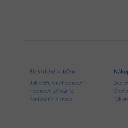
Z
á
p
a
t
Elektrické autíčko
Náku
í
Jak ověřujeme hodnocení?
Doprav
Hodnocení zákazníků
Obcho
Kontaktní informace
Rekla