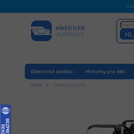
Přejít
Rá
na
obsah
HL
Elektrická autíčka
Motorky pro děti
Domů
Elektrická autíčka