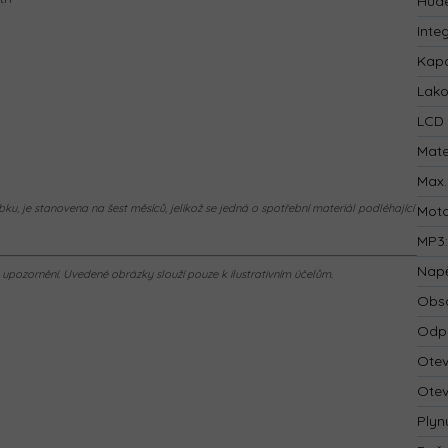
Hude
Inte
Kapa
Lak
LCD 
Mate
Max.
ku, je stanovena na šest měsíců, jelikož se jedná o spotřební materiál podléhající
Mot
MP3
Napě
pozornění. Uvedené obrázky slouží pouze k ilustrativním účelům.
Obsa
Odp
Otev
Otev
Plyn