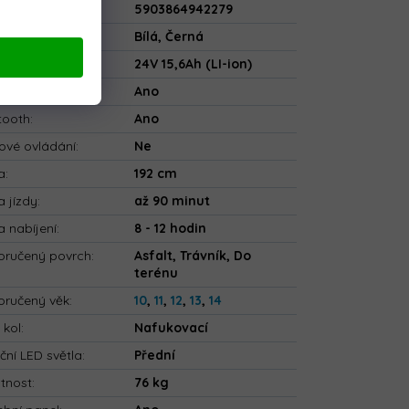
5903864942279
va
:
Bílá, Černá
rie
:
24V 15,6Ah (LI-ion)
ečnostní pásy
:
Ano
tooth
:
Ano
ové ovládání
:
Ne
a
:
192 cm
 jízdy
:
až 90 minut
 nabíjení
:
8 - 12 hodin
ručený povrch
:
Asfalt, Trávník, Do
terénu
ručený věk
:
10
,
11
,
12
,
13
,
14
 kol
:
Nafukovací
ční LED světla
:
Přední
tnost
:
76 kg