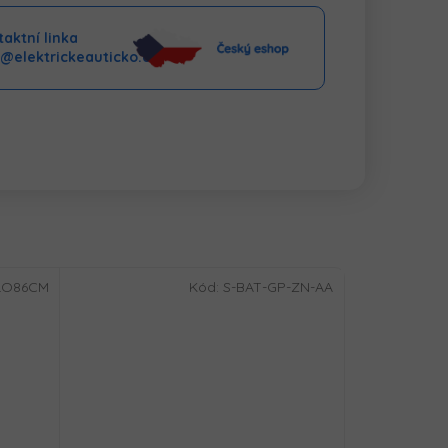
aktní linka
o@elektrickeauticko.cz
LO86CM
Kód:
S-BAT-GP-ZN-AA