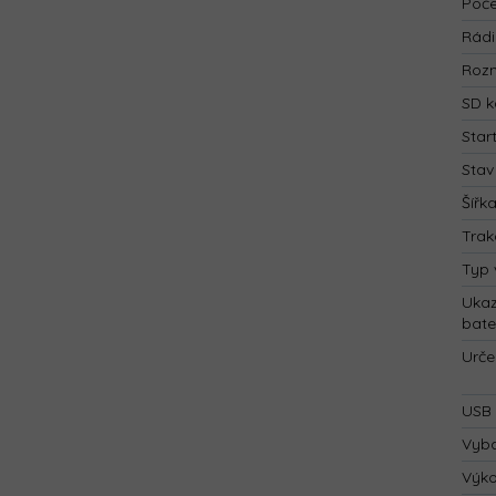
Poče
Rád
Rozm
SD k
Star
Stav
Šířk
Trak
Typ 
Ukaz
bate
Urče
USB 
Vyba
Výk