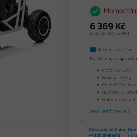
hodnocení
produktu
Momentáln
je
0,0
6 369 Kč
z
5
5 263,64 Kč bez DPH
hvězdiček.
Měrná
cena:
Možnosti doručení
Položka byla vyprodá
Motor 2x100W
Nosnost 60 kg
Pěnová EVA kola
Rychlost: 5-7km/
Doba provozu: 1
Detailní informace
Zákaznická linka
Kont
+420228889315
inf