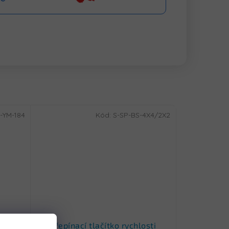
-YM-184
Kód:
S-SP-BS-4X4/2X2
ROSE
Přepínací tlačítko rychlosti