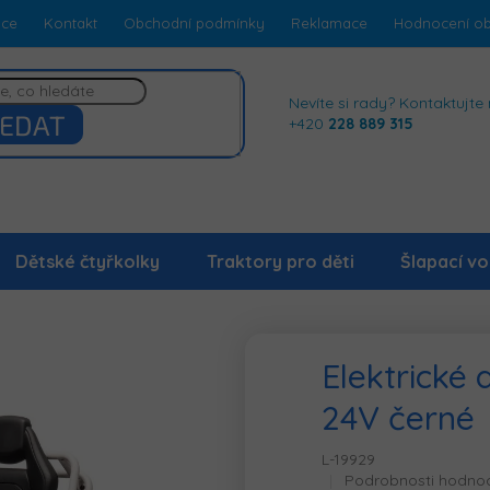
dce
Kontakt
Obchodní podmínky
Reklamace
Hodnocení o
Nevíte si rady? Kontaktujte 
EDAT
+420
228 889 315
Dětské čtyřkolky
Traktory pro děti
Šlapací vo
Elektrické
24V černé
L-19929
Průměrné
Podrobnosti hodno