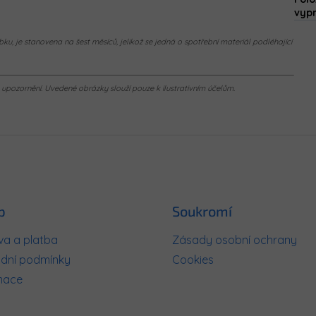
vyp
ku, je stanovena na šest měsíců, jelikož se jedná o spotřební materiál podléhající
pozornění. Uvedené obrázky slouží pouze k ilustrativním účelům.
p
Soukromí
a a platba
Zásady osobní ochrany
dní podmínky
Cookies
mace