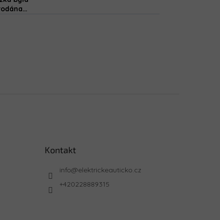
rodána…
Kontakt
info
@
elektrickeauticko.cz
+420228889315