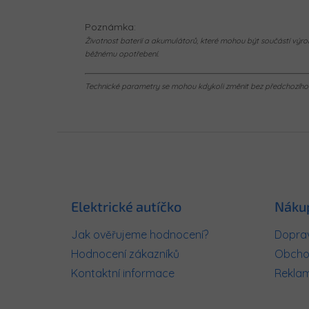
Poznámka:
Životnost baterií a akumulátorů, které mohou být součástí výrob
běžnému opotřebení.
Technické parametry se mohou kdykoli změnit bez předchozího u
Z
á
p
a
t
Elektrické autíčko
Náku
í
Jak ověřujeme hodnocení?
Doprav
Hodnocení zákazníků
Obcho
Kontaktní informace
Rekla