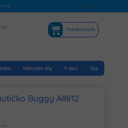
bchodu
Podmínky ochrany osobních údajů
Přihlášení
Mapa serveru
NÁKUPNÍ
nás!
Prázdný košík
KOŠÍK
zítka
Náhradní díly
V akci
Top
 autíčko Buggy A8812
cení