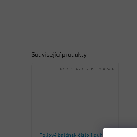
Související produkty
Kód:
S-BALONEK1BAR85CM
Foliový balónek číslo 1 duhový
Vodě