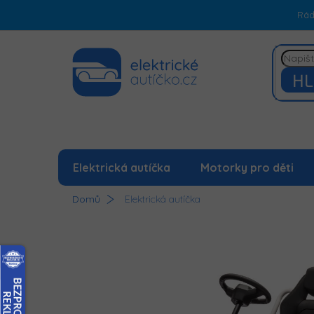
Přejít
Rá
na
obsah
HL
Elektrická autíčka
Motorky pro děti
Domů
Elektrická autíčka