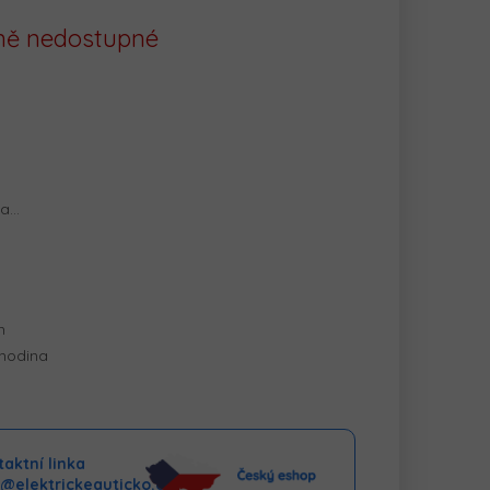
ě nedostupné
na…
h
 hodina
aktní linka
o@elektrickeauticko.cz