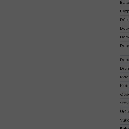
Bate
Bezp
Dálk
Doba
Doba
Dopo
Dopo
Druh
Max.
Mot
Obsa
Stav
Urče
Výk
Polo