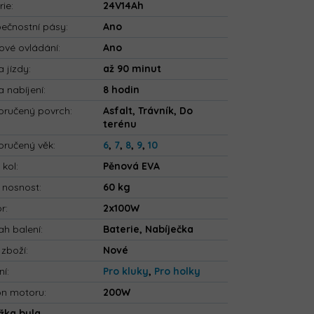
rie
:
24V14Ah
ečnostní pásy
:
Ano
ové ovládání
:
Ano
 jízdy
:
až 90 minut
 nabíjení
:
8 hodin
ručený povrch
:
Asfalt, Trávník, Do
terénu
ručený věk
:
6
,
7
,
8
,
9
,
10
 kol
:
Pěnová EVA
 nosnost
:
60 kg
or
:
2x100W
h balení
:
Baterie, Nabíječka
 zboží
:
Nové
ní
:
Pro kluky
,
Pro holky
on motoru
:
200W
žka byla