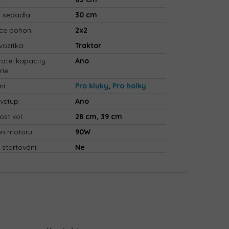
a sedadla
:
30 cm
ce pohon
:
2x2
vozítka
:
Traktor
atel kapacity
Ano
rie
:
ní
:
Pro kluky
,
Pro holky
vstup
:
Ano
ost kol
:
28 cm, 39 cm
on motoru
:
90W
 startování
:
Ne