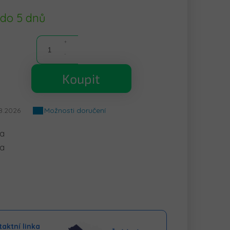
 do 5 dnů
Koupit
8.2026
Možnosti doručení
ka
la
aktní linka