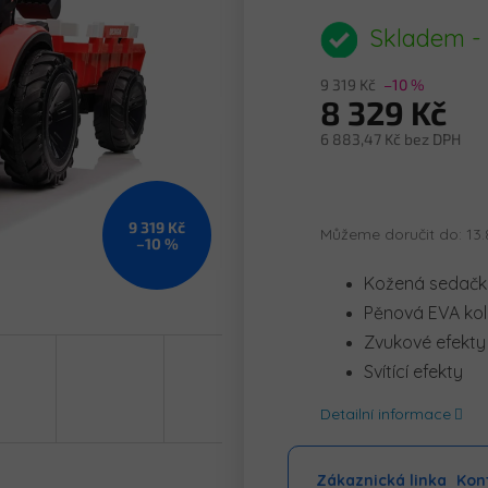
hodnocení
produktu
Skladem -
je
0,0
9 319 Kč
–10 %
z
8 329 Kč
5
hvězdiček.
6 883,47 Kč bez DPH
Měrná
cena:
9 319 Kč
Můžeme doručit do:
13.
–10 %
Kožená sedač
Pěnová EVA ko
Zvukové efekty
Svítící efekty
Detailní informace
Zákaznická linka
Kont