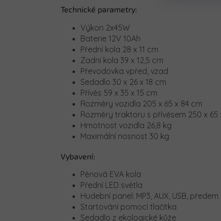
Technické parametry:
Výkon 2x45W
Baterie 12V 10Ah
Přední kola 28 x 11 cm
Zadní kola 39 x 12,5 cm
Převodovka vpřed, vzad
Sedadlo 30 x 26 x 18 cm
Přívěs 59 x 35 x 15 cm
Rozměry vozidla 205 x 65 x 84 cm
Rozměry traktoru s přívěsem 250 x 65
Hmotnost vozidla 26,8 kg
Maximální nosnost 30 kg
Vybavení:
Pěnová EVA kola
Přední LED světla
Hudební panel: MP3, AUX, USB, předem
Startování pomocí tlačítka
Sedadlo z ekologické kůže