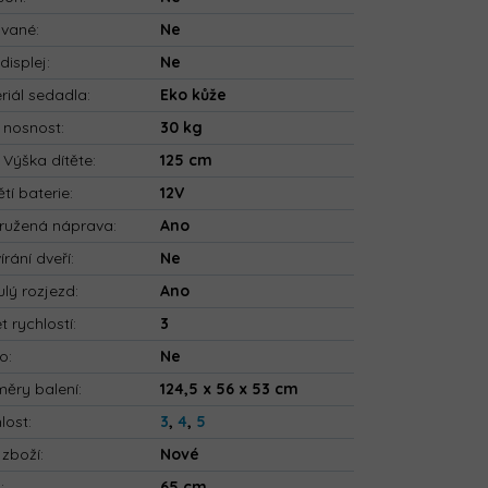
ované
:
Ne
displej
:
Ne
riál sedadla
:
Eko kůže
 nosnost
:
30 kg
 Výška dítěte
:
125 cm
tí baterie
:
12V
ružená náprava
:
Ano
írání dveří
:
Ne
ulý rozjezd
:
Ano
t rychlostí
:
3
io
:
Ne
ěry balení
:
124,5 x 56 x 53 cm
lost
:
3
,
4
,
5
 zboží
:
Nové
a
:
65 cm