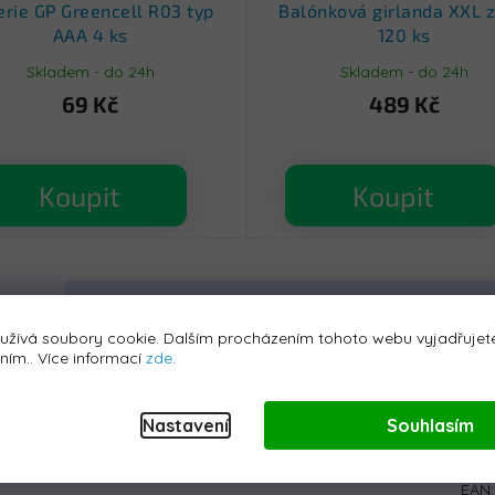
erie GP Greencell R03 typ
Balónková girlanda XXL z
AAA 4 ks
120 ks
Skladem - do 24h
Skladem - do 24h
69 Kč
489 Kč
Koupit
Koupit
iskuze
užívá soubory cookie. Dalším procházením tohoto webu vyjadřujete
áním.. Více informací
zde
.
Dop
ždí na pěnových
EVA kolech
, která jsou tichá a zvládnou i
Kate
Nastavení
Souhlasím
odlně tvarované sedačky z
ekologické kůže
s
Zár
razit rychlostí
3 - 5 km/h
.
EAN
: