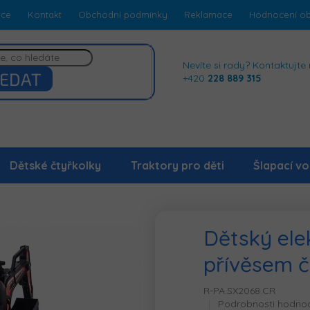
dce
Kontakt
Obchodní podmínky
Reklamace
Hodnocení o
Nevíte si rady? Kontaktujte 
EDAT
+420
228 889 315
Dětské čtyřkolky
Traktory pro děti
Šlapací vo
Dětský ele
přívěsem 
R-PA.SX2068.CR
Průměrné
Podrobnosti hodno