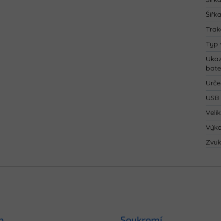
Šířk
Trak
Typ 
Ukaz
bate
Urče
USB 
Velik
Výk
Zvuk
p
Soukromí