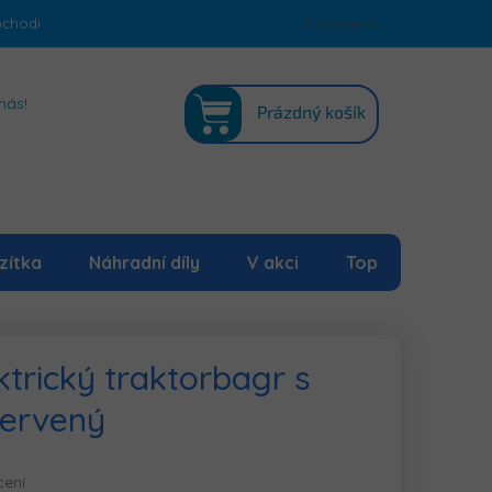
bchodu
Podmínky ochrany osobních údajů
Přihlášení
Mapa serveru
NÁKUPNÍ
nás!
Prázdný košík
KOŠÍK
zítka
Náhradní díly
V akci
Top
ktrický traktorbagr s
červený
cení