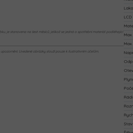
Lak
LCD 
Mate
ku, je stanovena na šest měsíců, jelikož se jedná o spotřební materiál podléhající
Max.
Max.
pozornění. Uvedené obrázky slouží pouze k ilustrativním účelům.
Napě
Odp
Otev
Plyn
Poče
Rád
Rozm
Rych
Stav
Šířk