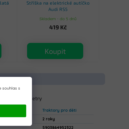
latá
Stříška na elektrické autíčko
Audi RS5
Skladem - do 5 dnů
419 Kč
Koupit
 souhlas s
lňkové parametry
gorie
:
Traktory pro děti
uka
:
2 roky
5903864952322