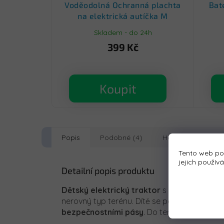
Voděodolná Ochranná plachta
Bat
na elektrická autíčka M
Skladem - do 24h
399 Kč
Koupit
Popis
Podobné (4)
Hodnocení
D
Tento web po
jejich použív
Detailní popis produktu
Dětský elektrický traktor
s přívěsem přijí
nerovný typ terénu. Dítě se posadí do poh
bezpečnostními pásy
. Do terénu můžete vy