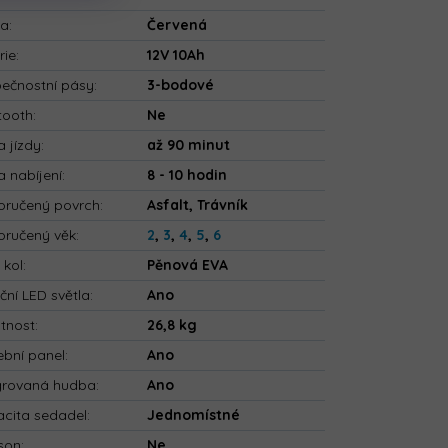
va
:
Červená
rie
:
12V 10Ah
ečnostní pásy
:
3-bodové
tooth
:
Ne
 jízdy
:
až 90 minut
 nabíjení
:
8 - 10 hodin
ručený povrch
:
Asfalt, Trávník
ručený věk
:
2
,
3
,
4
,
5
,
6
 kol
:
Pěnová EVA
ční LED světla
:
Ano
tnost
:
26,8 kg
bní panel
:
Ano
grovaná hudba
:
Ano
cita sedadel
:
Jednomístné
son
:
Ne