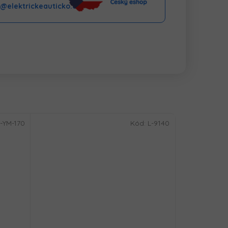
o@elektrickeauticko.cz
-YM-170
Kód:
L-9140