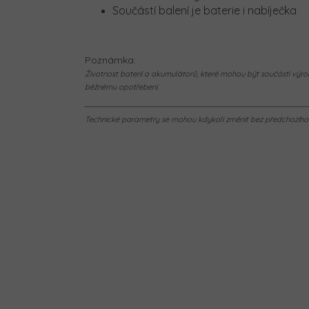
Součástí balení je baterie i nabíječka
Poznámka:
Životnost baterií a akumulátorů, které mohou být součástí výrob
běžnému opotřebení.
Technické parametry se mohou kdykoli změnit bez předchozího u