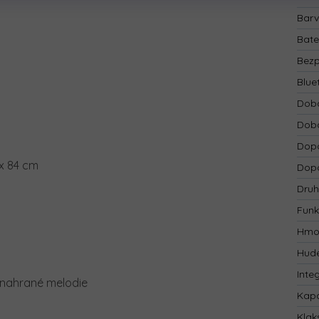
Bar
Bate
Bezp
Blue
Doba
Doba
Dopo
 x 84 cm
Dopo
Druh
Funk
Hmo
Hude
Inte
 nahrané melodie
Kapa
Klak