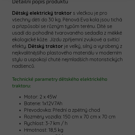
Detailní popis produktu
Dětský elektrický traktor
s vlečkou je pro
všechny děti do 30 kg. Pěnová Eva kola jsou tichá
a přizpůsobí se různým typům terénu. Dítě se
usadí do pohodlně tvarovaného sedadla z měkké
ekologické kůže. Jízdu zpříjemní zvukové a svítící
efekty.
Dětský
traktor
je velký, silný a vyrobený z
nejkvalitnějšího plastového materiálu v moderním
stylu a uspokojí chutě nejmladších motoristických
nadšenců.
Technické parametry dětského elektrického
traktoru:
Motor: 2 x 45W
Baterie: 1x12V7Ah
Převodovka: Přední a zpětný chod
Rozměry vozidla: 150 cm x 70 cm x 70 cm
Rychlost: 3-7 km / h
Hmotnost: 18,5 kg