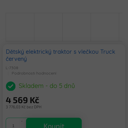
Dětský elektrický traktor s vlečkou Truck
červený
L-7308
Průměrné
Podrobnosti hodnocení
hodnocení
produktu
Skladem - do 5 dnů
je
0,0
4 569 Kč
z
5
3 776,03 Kč bez DPH
hvězdiček.
Měrná
cena:
Koupit