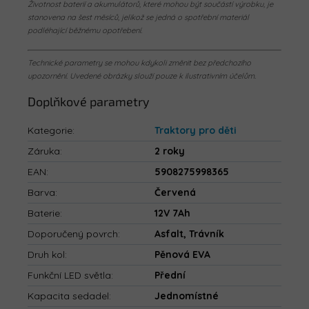
Životnost baterií a akumulátorů, které mohou být součástí výrobku, je
stanovena na šest měsíců, jelikož se jedná o spotřební materiál
podléhající běžnému opotřebení.
Technické parametry se mohou kdykoli změnit bez předchozího
upozornění. Uvedené obrázky slouží pouze k ilustrativním účelům.
Doplňkové parametry
Kategorie
:
Traktory pro děti
Záruka
:
2 roky
EAN
:
5908275998365
Barva
:
Červená
Baterie
:
12V 7Ah
Doporučený povrch
:
Asfalt, Trávník
Druh kol
:
Pěnová EVA
Funkční LED světla
:
Přední
Kapacita sedadel
:
Jednomístné