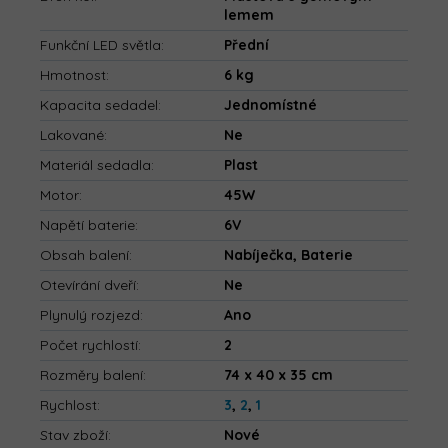
lemem
Funkční LED světla
:
Přední
Hmotnost
:
6 kg
Kapacita sedadel
:
Jednomístné
Lakované
:
Ne
Materiál sedadla
:
Plast
Motor
:
45W
Napětí baterie
:
6V
Obsah balení
:
Nabíječka, Baterie
Otevírání dveří
:
Ne
Plynulý rozjezd
:
Ano
Počet rychlostí
:
2
Rozměry balení
:
74 x 40 x 35 cm
Rychlost
:
3
,
2
,
1
Stav zboží
:
Nové