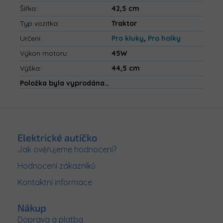
Šířka
:
42,5 cm
Typ vozítka
:
Traktor
Určení
:
Pro kluky
,
Pro holky
Výkon motoru
:
45W
Výška
:
44,5 cm
Položka byla vyprodána…
Z
á
p
Elektrické autíčko
a
Jak ověřujeme hodnocení?
t
Hodnocení zákazníků
í
Kontaktní informace
Nákup
Doprava a platba