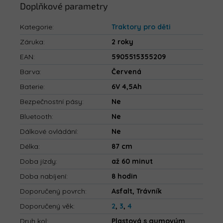
Doplňkové parametry
Kategorie
:
Traktory pro děti
Záruka
:
2 roky
EAN
:
5905515355209
Barva
:
Červená
Baterie
:
6V 4,5Ah
Bezpečnostní pásy
:
Ne
Bluetooth
:
Ne
Dálkové ovládání
:
Ne
Délka
:
87 cm
Doba jízdy
:
až 60 minut
Doba nabíjení
:
8 hodin
Doporučený povrch
:
Asfalt, Trávník
Doporučený věk
:
2
,
3
,
4
Druh kol
:
Plastová s gumovým