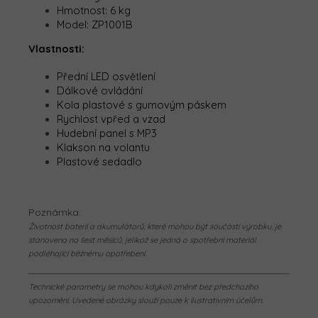
Hmotnost: 6 kg
Model:
ZP1001B
Vlastnosti:
Přední LED osvětlení
Dálkové ovládání
Kola plastové s gumovým páskem
Rychlost vpřed a vzad
Hudební panel s MP3
Klakson na volantu
Plastové sedadlo
Poznámka:
Životnost baterií a akumulátorů, které mohou být součástí výrobku, je
stanovena na šest měsíců, jelikož se jedná o spotřební materiál
podléhající běžnému opotřebení.
Technické parametry se mohou kdykoli změnit bez předchozího
upozornění. Uvedené obrázky slouží pouze k ilustrativním účelům.