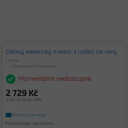
Dětský elektrický traktor s radlicí červený
L-15136
Průměrné
Podrobnosti hodnocení
hodnocení
produktu
Momentálně nedostupné
je
0,0
2 729 Kč
z
5
2 255,37 Kč bez DPH
hvězdiček.
Měrná
cena:
Možnosti doručení
Položka byla vyprodána…