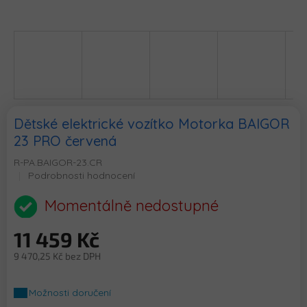
Dětské elektrické vozítko Motorka BAIGOR
23 PRO červená
R-PA.BAIGOR-23.CR
Průměrné
Podrobnosti hodnocení
hodnocení
produktu
Momentálně nedostupné
je
0,0
11 459 Kč
z
5
9 470,25 Kč bez DPH
hvězdiček.
Měrná
cena:
Možnosti doručení