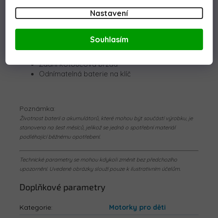
Sedadlo z eko kůže
Nastavení
Nafukovací kola
Tlačítko Start
Hliníkové ráfkové kolo
Souhlasím
Voděodolné kabely
Řetězový pohon
Zadní kotoučová brzda
Odnímatelná baterie na klíč
Poznámka:
Životnost baterií a akumulátorů, které mohou být součástí výrobku, je
stanovena na šest měsíců, jelikož se jedná o spotřební materiál
podléhající běžnému opotřebení.
Technické parametry se mohou kdykoli změnit bez předchozího
upozornění. Uvedené obrázky slouží pouze k ilustrativním účelům.
Doplňkové parametry
Kategorie
:
Motorky pro děti