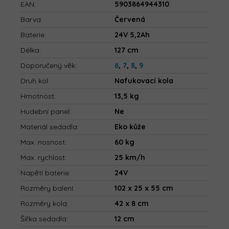
EAN
:
5903864944310
Barva
:
Červená
Baterie
:
24V 5,2Ah
Délka
:
127 cm
Doporučený věk
:
6
,
7
,
8
,
9
Druh kol
:
Nafukovací kola
Hmotnost
:
13,5 kg
Hudební panel
:
Ne
Materiál sedadla
:
Eko kůže
Max. nosnost
:
60 kg
Max. rychlost
:
25 km/h
Napětí baterie
:
24V
Rozměry balení
:
102 x 25 x 55 cm
Rozměry kola
:
42 x 8 cm
Šířka sedadla
:
12 cm