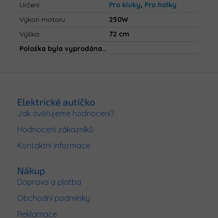
Určení
:
Pro kluky
,
Pro holky
Výkon motoru
:
250W
Výška
:
72 cm
Položka byla vyprodána…
Z
á
p
Elektrické autíčko
a
Jak ověřujeme hodnocení?
t
Hodnocení zákazníků
í
Kontaktní informace
Nákup
Doprava a platba
Obchodní podmínky
Reklamace