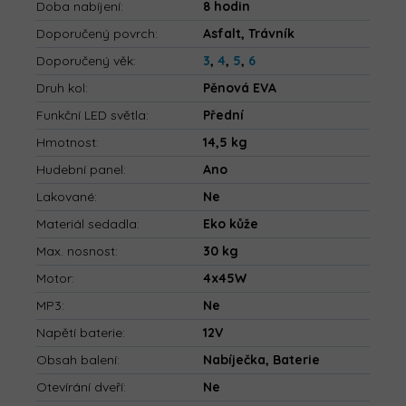
Doba nabíjení
:
8 hodin
Doporučený povrch
:
Asfalt, Trávník
Doporučený věk
:
3
,
4
,
5
,
6
Druh kol
:
Pěnová EVA
Funkční LED světla
:
Přední
Hmotnost
:
14,5 kg
Hudební panel
:
Ano
Lakované
:
Ne
Materiál sedadla
:
Eko kůže
Max. nosnost
:
30 kg
Motor
:
4x45W
MP3
:
Ne
Napětí baterie
:
12V
Obsah balení
:
Nabíječka, Baterie
Otevírání dveří
:
Ne