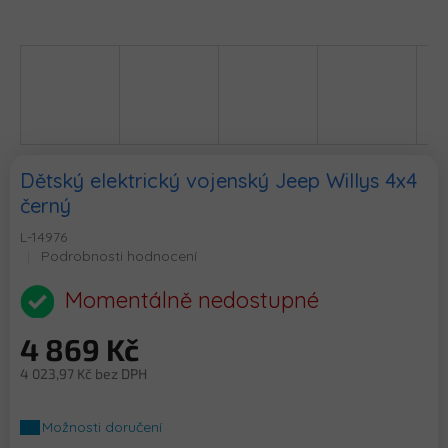
Dětský elektrický vojenský Jeep Willys 4x4
černý
L-14976
Průměrné
Podrobnosti hodnocení
hodnocení
produktu
Momentálně nedostupné
je
0,0
4 869 Kč
z
5
4 023,97 Kč bez DPH
hvězdiček.
Měrná
cena:
Možnosti doručení