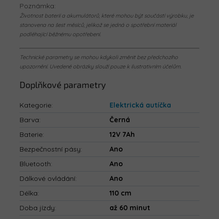
Poznámka:
Životnost baterií a akumulátorů, které mohou být součástí výrobku, je
stanovena na šest měsíců, jelikož se jedná o spotřební materiál
podléhající běžnému opotřebení.
Technické parametry se mohou kdykoli změnit bez předchozího
upozornění. Uvedené obrázky slouží pouze k ilustrativním účelům.
Doplňkové parametry
Kategorie
:
Elektrická autíčka
Barva
:
Černá
Baterie
:
12V 7Ah
Bezpečnostní pásy
:
Ano
Bluetooth
:
Ano
Dálkové ovládání
:
Ano
Délka
:
110 cm
Doba jízdy
:
až 60 minut