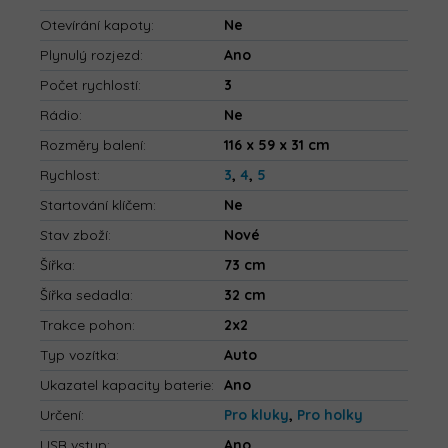
Otevírání kapoty
:
Ne
Plynulý rozjezd
:
Ano
Počet rychlostí
:
3
Rádio
:
Ne
Rozměry balení
:
116 x 59 x 31 cm
Rychlost
:
3
,
4
,
5
Startování klíčem
:
Ne
Stav zboží
:
Nové
Šířka
:
73 cm
Šířka sedadla
:
32 cm
Trakce pohon
:
2x2
Typ vozítka
:
Auto
Ukazatel kapacity baterie
:
Ano
Určení
:
Pro kluky
,
Pro holky
USB vstup
:
Ano