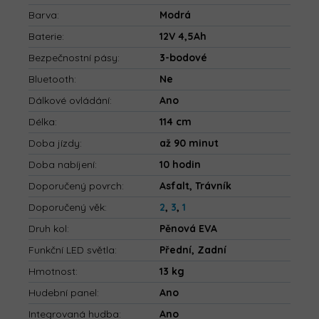
Barva
:
Modrá
Baterie
:
12V 4,5Ah
Bezpečnostní pásy
:
3-bodové
Bluetooth
:
Ne
Dálkové ovládání
:
Ano
Délka
:
114 cm
Doba jízdy
:
až 90 minut
Doba nabíjení
:
10 hodin
Doporučený povrch
:
Asfalt, Trávník
Doporučený věk
:
2
,
3
,
1
Druh kol
:
Pěnová EVA
Funkční LED světla
:
Přední, Zadní
Hmotnost
:
13 kg
Hudební panel
:
Ano
Integrovaná hudba
:
Ano