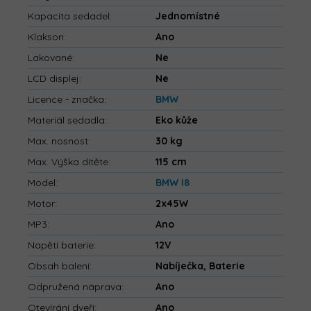
Kapacita sedadel
:
Jednomístné
Klakson
:
Ano
Lakované
:
Ne
LCD displej
:
Ne
Licence - značka
:
BMW
Materiál sedadla
:
Eko kůže
Max. nosnost
:
30 kg
Max. Výška dítěte
:
115 cm
Model
:
BMW I8
Motor
:
2x45W
MP3
:
Ano
Napětí baterie
:
12V
Obsah balení
:
Nabíječka, Baterie
Odpružená náprava
:
Ano
Otevírání dveří
:
Ano