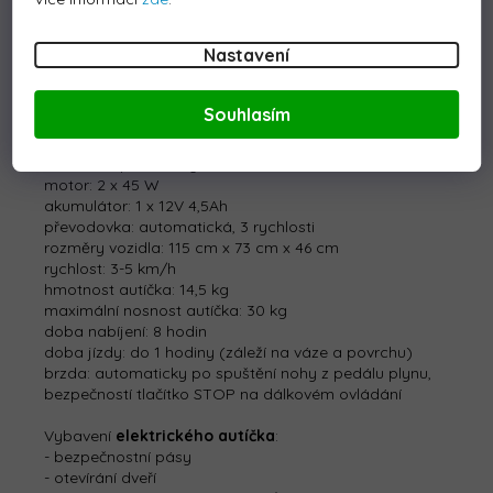
paměťových médií k
USB
portu.
Nastavení
Přístrojová deska malého řidiče má další osvětlení, díky
kterému napodobeniny indikátorů a hodin vypadají
jako skutečné. Jsme si jisti, že vybavení předloženého
Souhlasím
vozidla osloví každé dítě, chlapce i dívku.
Technické parametry
elektrického autíčka BMW I8
:
motor: 2 x 45 W
akumulátor: 1 x 12V 4,5Ah
převodovka: automatická, 3 rychlosti
rozměry vozidla: 115 cm x 73 cm x 46 cm
rychlost: 3-5 km/h
hmotnost autíčka: 14,5 kg
maximální nosnost autíčka: 30 kg
doba nabíjení: 8 hodin
doba jízdy: do 1 hodiny (záleží na váze a povrchu)
brzda: automaticky po spuštění nohy z pedálu plynu,
bezpečností tlačítko STOP na dálkovém ovládání
Vybavení
elektrického autíčka
:
- bezpečnostní pásy
- otevírání dveří