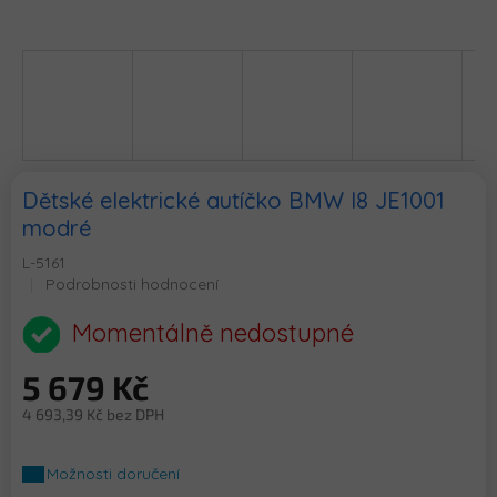
Dětské elektrické autíčko BMW I8 JE1001
modré
L-5161
Průměrné
Podrobnosti hodnocení
hodnocení
produktu
Momentálně nedostupné
je
0,0
5 679 Kč
z
5
4 693,39 Kč bez DPH
hvězdiček.
Měrná
cena:
Možnosti doručení