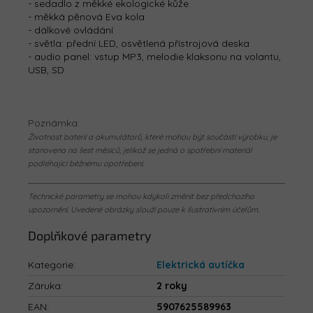
- sedadlo z měkké ekologické kůže
- měkká pěnová Eva kola
- dálkové ovládání
- světla: přední LED, osvětlená přístrojová deska
- audio panel: vstup MP3, melodie klaksonu na volantu,
USB, SD
Poznámka:
Životnost baterií a akumulátorů, které mohou být součástí výrobku, je
stanovena na šest měsíců, jelikož se jedná o spotřební materiál
podléhající běžnému opotřebení.
Technické parametry se mohou kdykoli změnit bez předchozího
upozornění. Uvedené obrázky slouží pouze k ilustrativním účelům.
Doplňkové parametry
Kategorie
:
Elektrická autíčka
Záruka
:
2 roky
EAN
:
5907625589963