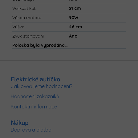
Velikost kol
:
21 cm
Výkon motoru
:
90W
Výška
:
46 cm
Zvuk startování
:
Ano
Položka byla vyprodána…
Z
á
p
Elektrické autíčko
a
Jak ověřujeme hodnocení?
t
Hodnocení zákazníků
í
Kontaktní informace
Nákup
Doprava a platba