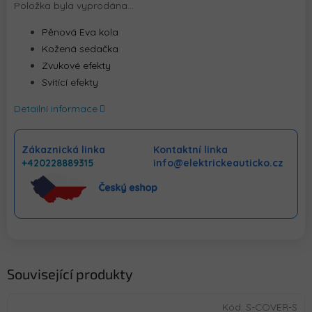
Položka byla vyprodána…
Pěnová Eva kola
Kožená sedačka
Zvukové efekty
Svítící efekty
Detailní informace
Zákaznická linka
Kontaktní linka
+420228889315
info@elektrickeauticko.cz
Související produkty
Kód:
S-COVER-S