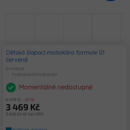
Dětská šlapací motokára formule 01
červená
R-F618CR
Průměrné
Podrobnosti hodnocení
hodnocení
produktu
Momentálně nedostupné
je
0,0
4 419 Kč
–21 %
z
3 469 Kč
5
hvězdiček.
2 866,94 Kč bez DPH
Měrná
cena:
Možnosti doručení