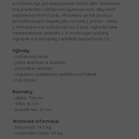
si můžete být jisti bezpečností vašich dětí. Motokára
má především nafukovací gumová kola, díky nimž
zažijete komfortní jízdu. Motokára se řídí pomocí
protiskluzových šlapek jako na kole ( pohon - řetěz
). Motokára má ruční brzdu na 2 kola. Výhoda také
nastavitelnosti sedadlo s 3-úrovňovými polohy.
Výrobek má evropský certifikát bezpečnosti CE.
Výhody:
- nafukovací kola
- jízda dopředu a dozadu
- pohodlné sedátko
- regulace vzdálenosti sedátka od řidítek
- ručí brzda
Rozměry:
- délka: 106 cm
- šířka: 61 cm
- průměr kol: 27 cm
Technické informace:
- hmotnost: 14,5 kg
- maximální zátěž: 50 kg