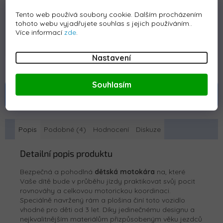
69 Kč
Tento web používá soubory cookie. Dalším procházením
tohoto webu vyjadřujete souhlas s jejich používáním..
Více informací
zde
.
Koupit
Nastavení
Souhlasím
ZOBRAZIT VŠECHNY SOUVISEJÍCÍ
PRODUKTY
Popis
Podobné (4)
Hodnocení
Diskuze
Detailní popis produktu
Bezpečná a pohodlná
dětská motokára
na, které
Vaše dítě bude v průběhu jízdy praktikovat svůj pocit
rovnováhy a celkovou motorickou koordinaci.
Speciálně navržený rám a plošina činí toto vozidlo
vhodné pro děti od 3 let. Díky jedinečnému designu a
nejkvalitnějším materiálům přizpůsobeným věku jezdců