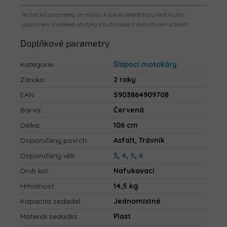
Technické parametry se mohou kdykoli změnit bez předchozího
upozornění. Uvedené obrázky slouží pouze k ilustrativním účelům.
Doplňkové parametry
Kategorie
:
Šlapací motokáry
Záruka
:
2 roky
EAN
:
5903864909708
Barva
:
Červená
Délka
:
106 cm
Doporučený povrch
:
Asfalt, Trávník
Doporučený věk
:
3
,
4
,
5
,
6
Druh kol
:
Nafukovací
Hmotnost
:
14,5 kg
Kapacita sedadel
:
Jednomístné
Materiál sedadla
:
Plast