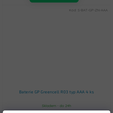
Kód:
S-BAT-GP-ZN-AAA
Baterie GP Greencell R03 typ AAA 4 ks
Skladem - do 24h